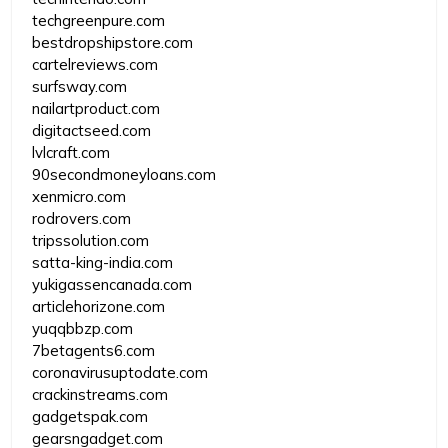
techgreenpure.com
bestdropshipstore.com
cartelreviews.com
surfsway.com
nailartproduct.com
digitactseed.com
lvlcraft.com
90secondmoneyloans.com
xenmicro.com
rodrovers.com
tripssolution.com
satta-king-india.com
yukigassencanada.com
articlehorizone.com
yuqqbbzp.com
7betagents6.com
coronavirusuptodate.com
crackinstreams.com
gadgetspak.com
gearsngadget.com