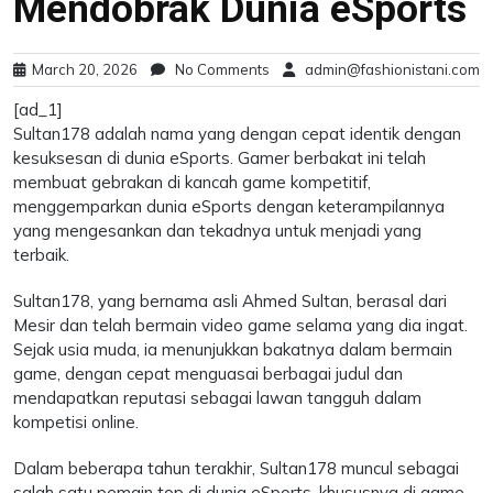
Mendobrak Dunia eSports
March 20, 2026
No Comments
admin@fashionistani.com
[ad_1]
Sultan178 adalah nama yang dengan cepat identik dengan
kesuksesan di dunia eSports. Gamer berbakat ini telah
membuat gebrakan di kancah game kompetitif,
menggemparkan dunia eSports dengan keterampilannya
yang mengesankan dan tekadnya untuk menjadi yang
terbaik.
Sultan178, yang bernama asli Ahmed Sultan, berasal dari
Mesir dan telah bermain video game selama yang dia ingat.
Sejak usia muda, ia menunjukkan bakatnya dalam bermain
game, dengan cepat menguasai berbagai judul dan
mendapatkan reputasi sebagai lawan tangguh dalam
kompetisi online.
Dalam beberapa tahun terakhir, Sultan178 muncul sebagai
salah satu pemain top di dunia eSports, khususnya di game