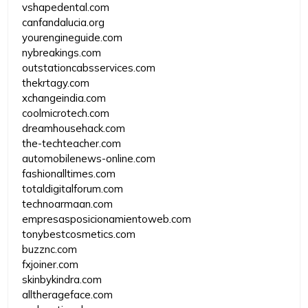
vshapedental.com
canfandalucia.org
yourengineguide.com
nybreakings.com
outstationcabsservices.com
thekrtagy.com
xchangeindia.com
coolmicrotech.com
dreamhousehack.com
the-techteacher.com
automobilenews-online.com
fashionalltimes.com
totaldigitalforum.com
technoarmaan.com
empresasposicionamientoweb.com
tonybestcosmetics.com
buzznc.com
fxjoiner.com
skinbykindra.com
alltherageface.com