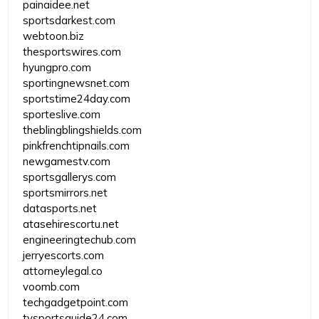
painaidee.net
sportsdarkest.com
webtoon.biz
thesportswires.com
hyungpro.com
sportingnewsnet.com
sportstime24day.com
sporteslive.com
theblingblingshields.com
pinkfrenchtipnails.com
newgamestv.com
sportsgallerys.com
sportsmirrors.net
datasports.net
atasehirescortu.net
engineeringtechub.com
jerryescorts.com
attorneylegal.co
voomb.com
techgadgetpoint.com
tvsportsguide24.com