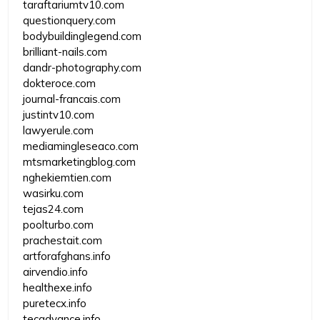
taraftariumtv10.com
questionquery.com
bodybuildinglegend.com
brilliant-nails.com
dandr-photography.com
dokteroce.com
journal-francais.com
justintv10.com
lawyerule.com
mediamingleseaco.com
mtsmarketingblog.com
nghekiemtien.com
wasirku.com
tejas24.com
poolturbo.com
prachestait.com
artforafghans.info
airvendio.info
healthexe.info
puretecx.info
tecadvance.info