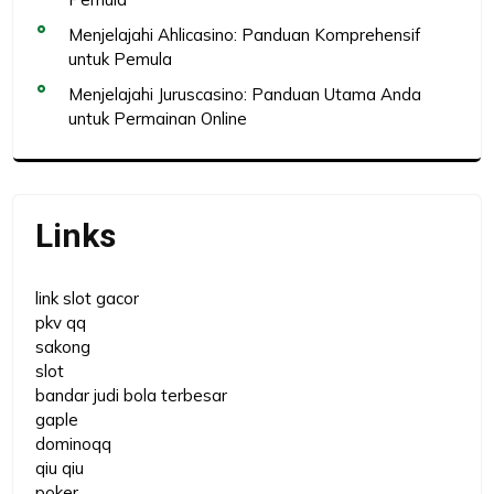
Menjelajahi Ahlicasino: Panduan Komprehensif
untuk Pemula
Menjelajahi Juruscasino: Panduan Utama Anda
untuk Permainan Online
Links
link slot gacor
pkv qq
sakong
slot
bandar judi bola terbesar
gaple
dominoqq
qiu qiu
poker