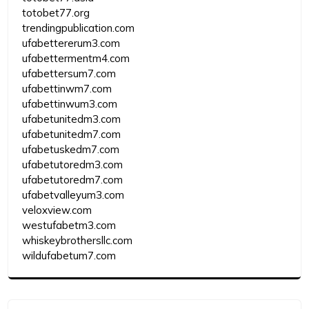
totobet77.org
trendingpublication.com
ufabettererum3.com
ufabettermentm4.com
ufabettersum7.com
ufabettinwm7.com
ufabettinwum3.com
ufabetunitedm3.com
ufabetunitedm7.com
ufabetuskedm7.com
ufabetutoredm3.com
ufabetutoredm7.com
ufabetvalleyum3.com
veloxview.com
westufabetm3.com
whiskeybrothersllc.com
wildufabetum7.com