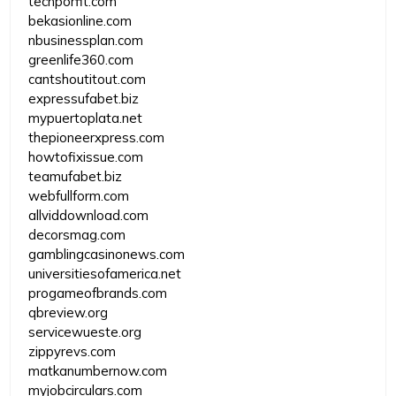
techporfit.com
bekasionline.com
nbusinessplan.com
greenlife360.com
cantshoutitout.com
expressufabet.biz
mypuertoplata.net
thepioneerxpress.com
howtofixissue.com
teamufabet.biz
webfullform.com
allviddownload.com
decorsmag.com
gamblingcasinonews.com
universitiesofamerica.net
progameofbrands.com
qbreview.org
servicewueste.org
zippyrevs.com
matkanumbernow.com
myjobcirculars.com