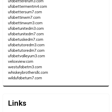
ufabettererum3.com
ufabettermentm4.com
ufabettersum7.com
ufabettinwm7.com
ufabettinwum3.com
ufabetunitedm3.com
ufabetunitedm7.com
ufabetuskedm7.com
ufabetutoredm3.com
ufabetutoredm7.com
ufabetvalleyum3.com
veloxview.com
westufabetm3.com
whiskeybrothersllc.com
wildufabetum7.com
Links