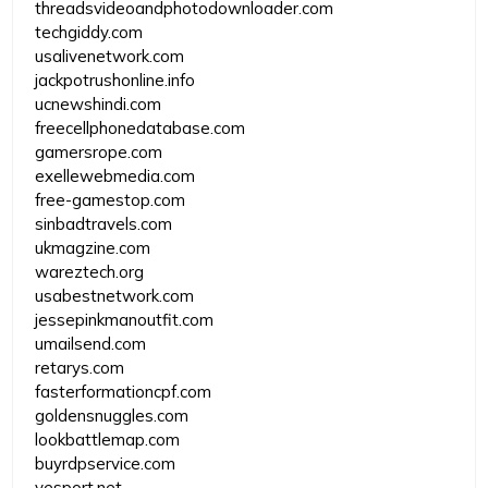
threadsvideoandphotodownloader.com
techgiddy.com
usalivenetwork.com
jackpotrushonline.info
ucnewshindi.com
freecellphonedatabase.com
gamersrope.com
exellewebmedia.com
free-gamestop.com
sinbadtravels.com
ukmagzine.com
wareztech.org
usabestnetwork.com
jessepinkmanoutfit.com
umailsend.com
retarys.com
fasterformationcpf.com
goldensnuggles.com
lookbattlemap.com
buyrdpservice.com
yesport.net