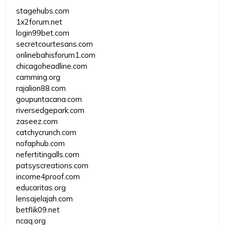
stagehubs.com
1x2forum.net
login99bet.com
secretcourtesans.com
onlinebahisforum1.com
chicagoheadline.com
camming.org
rajalion88.com
goupuntacana.com
riversedgepark.com
zaseez.com
catchycrunch.com
nofaphub.com
nefertitingalls.com
patsyscreations.com
income4proof.com
educaritas.org
lensajelajah.com
betflik09.net
ncaq.org