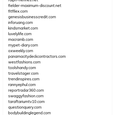
fielder-maximum-discount.net
fitfllex.com
genesisbusinesscredit.com
inforuang.com
kindsmarket.com
luvelylife.com
macramb.com
mypet-diary.com
oxweekly.com
panamacitydeckcontractors.com
westfashions.com
toolshandy.com
travelstager.com
trendinspires.com
rannyephul.com
reportradar360.com
swaggyfashion.com
taraftariumtv10.com
questionquery.com
bodybuildinglegend.com