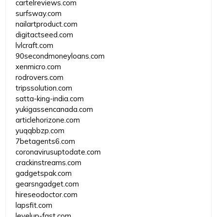
cartelreviews.com
surfsway.com
nailartproduct.com
digitactseed.com
lvlcraft.com
90secondmoneyloans.com
xenmicro.com
rodrovers.com
tripssolution.com
satta-king-india.com
yukigassencanada.com
articlehorizone.com
yuqqbbzp.com
7betagents6.com
coronavirusuptodate.com
crackinstreams.com
gadgetspak.com
gearsngadget.com
hireseodoctor.com
lapsfit.com
levelup-fast.com