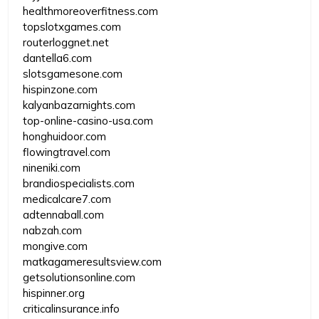
healthmoreoverfitness.com
topslotxgames.com
routerloggnet.net
dantella6.com
slotsgamesone.com
hispinzone.com
kalyanbazarnights.com
top-online-casino-usa.com
honghuidoor.com
flowingtravel.com
nineniki.com
brandiospecialists.com
medicalcare7.com
adtennaball.com
nabzah.com
mongive.com
matkagameresultsview.com
getsolutionsonline.com
hispinner.org
criticalinsurance.info