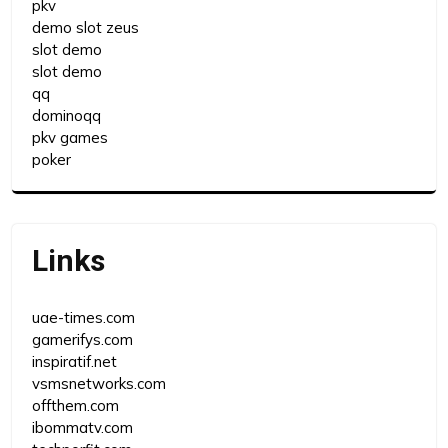
pkv
demo slot zeus
slot demo
slot demo
qq
dominoqq
pkv games
poker
Links
uae-times.com
gamerifys.com
inspiratif.net
vsmsnetworks.com
offthem.com
ibommatv.com