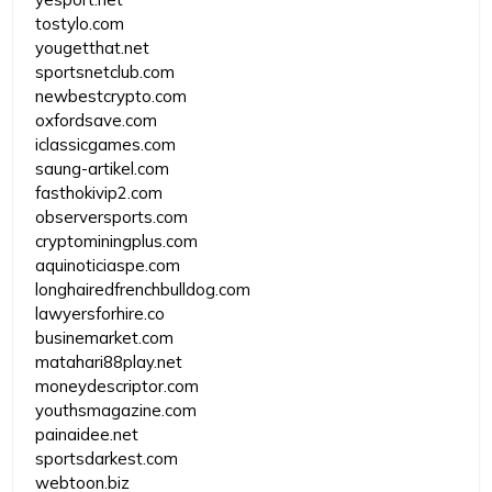
tostylo.com
yougetthat.net
sportsnetclub.com
newbestcrypto.com
oxfordsave.com
iclassicgames.com
saung-artikel.com
fasthokivip2.com
observersports.com
cryptominingplus.com
aquinoticiaspe.com
longhairedfrenchbulldog.com
lawyersforhire.co
businemarket.com
matahari88play.net
moneydescriptor.com
youthsmagazine.com
painaidee.net
sportsdarkest.com
webtoon.biz