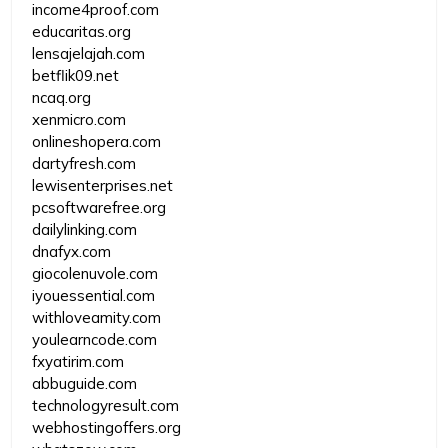
income4proof.com
educaritas.org
lensajelajah.com
betflik09.net
ncaq.org
xenmicro.com
onlineshopera.com
dartyfresh.com
lewisenterprises.net
pcsoftwarefree.org
dailylinking.com
dnafyx.com
giocolenuvole.com
iyouessential.com
withloveamity.com
youlearncode.com
fxyatirim.com
abbuguide.com
technologyresult.com
webhostingoffers.org