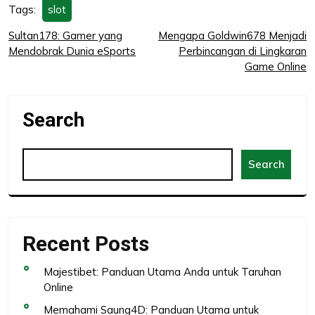
Tags:
slot
Post
Sultan178: Gamer yang
Mengapa Goldwin678 Menjadi
Mendobrak Dunia eSports
Perbincangan di Lingkaran
navigation
Game Online
Search
Search
Recent Posts
Majestibet: Panduan Utama Anda untuk Taruhan
Online
Memahami Saung4D: Panduan Utama untuk