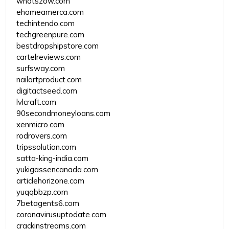
whatszow.com
ehomeamerca.com
techintendo.com
techgreenpure.com
bestdropshipstore.com
cartelreviews.com
surfsway.com
nailartproduct.com
digitactseed.com
lvlcraft.com
90secondmoneyloans.com
xenmicro.com
rodrovers.com
tripssolution.com
satta-king-india.com
yukigassencanada.com
articlehorizone.com
yuqqbbzp.com
7betagents6.com
coronavirusuptodate.com
crackinstreams.com