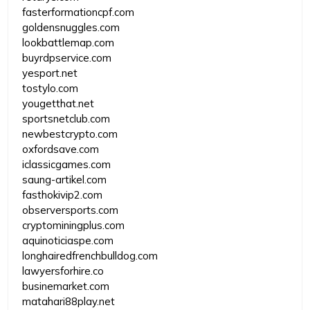
fasterformationcpf.com
goldensnuggles.com
lookbattlemap.com
buyrdpservice.com
yesport.net
tostylo.com
yougetthat.net
sportsnetclub.com
newbestcrypto.com
oxfordsave.com
iclassicgames.com
saung-artikel.com
fasthokivip2.com
observersports.com
cryptominingplus.com
aquinoticiaspe.com
longhairedfrenchbulldog.com
lawyersforhire.co
businemarket.com
matahari88play.net