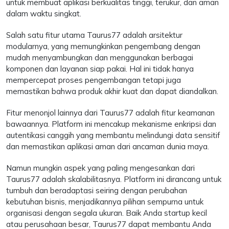
untuk membuat aplikasi berkualitas tinggi, terukur, dan aman
dalam waktu singkat.
Salah satu fitur utama Taurus77 adalah arsitektur
modularnya, yang memungkinkan pengembang dengan
mudah menyambungkan dan menggunakan berbagai
komponen dan layanan siap pakai. Hal ini tidak hanya
mempercepat proses pengembangan tetapi juga
memastikan bahwa produk akhir kuat dan dapat diandalkan.
Fitur menonjol lainnya dari Taurus77 adalah fitur keamanan
bawaannya. Platform ini mencakup mekanisme enkripsi dan
autentikasi canggih yang membantu melindungi data sensitif
dan memastikan aplikasi aman dari ancaman dunia maya.
Namun mungkin aspek yang paling mengesankan dari
Taurus77 adalah skalabilitasnya. Platform ini dirancang untuk
tumbuh dan beradaptasi seiring dengan perubahan
kebutuhan bisnis, menjadikannya pilihan sempurna untuk
organisasi dengan segala ukuran. Baik Anda startup kecil
atau perusahaan besar, Taurus77 dapat membantu Anda