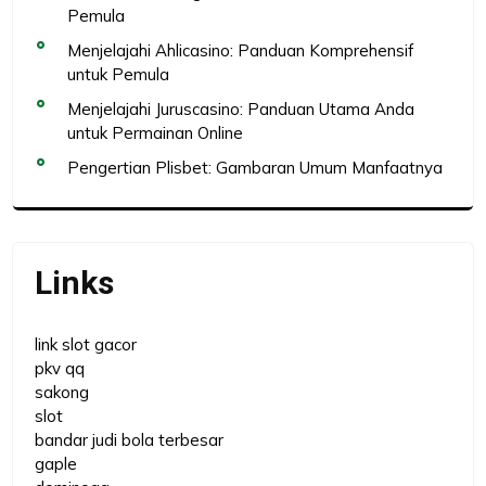
Pemula
Menjelajahi Ahlicasino: Panduan Komprehensif
untuk Pemula
Menjelajahi Juruscasino: Panduan Utama Anda
untuk Permainan Online
Pengertian Plisbet: Gambaran Umum Manfaatnya
Links
link slot gacor
pkv qq
sakong
slot
bandar judi bola terbesar
gaple