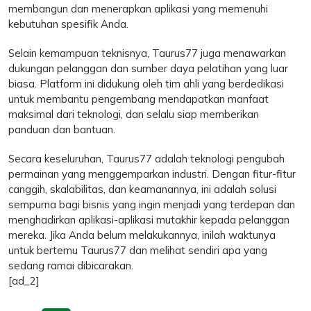
membangun dan menerapkan aplikasi yang memenuhi
kebutuhan spesifik Anda.
Selain kemampuan teknisnya, Taurus77 juga menawarkan
dukungan pelanggan dan sumber daya pelatihan yang luar
biasa. Platform ini didukung oleh tim ahli yang berdedikasi
untuk membantu pengembang mendapatkan manfaat
maksimal dari teknologi, dan selalu siap memberikan
panduan dan bantuan.
Secara keseluruhan, Taurus77 adalah teknologi pengubah
permainan yang menggemparkan industri. Dengan fitur-fitur
canggih, skalabilitas, dan keamanannya, ini adalah solusi
sempurna bagi bisnis yang ingin menjadi yang terdepan dan
menghadirkan aplikasi-aplikasi mutakhir kepada pelanggan
mereka. Jika Anda belum melakukannya, inilah waktunya
untuk bertemu Taurus77 dan melihat sendiri apa yang
sedang ramai dibicarakan.
[ad_2]