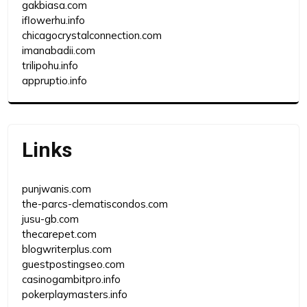
gakbiasa.com
iflowerhu.info
chicagocrystalconnection.com
imanabadii.com
trilipohu.info
appruptio.info
Links
punjwanis.com
the-parcs-clematiscondos.com
jusu-gb.com
thecarepet.com
blogwriterplus.com
guestpostingseo.com
casinogambitpro.info
pokerplaymasters.info