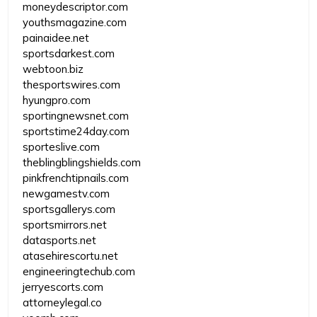
moneydescriptor.com
youthsmagazine.com
painaidee.net
sportsdarkest.com
webtoon.biz
thesportswires.com
hyungpro.com
sportingnewsnet.com
sportstime24day.com
sporteslive.com
theblingblingshields.com
pinkfrenchtipnails.com
newgamestv.com
sportsgallerys.com
sportsmirrors.net
datasports.net
atasehirescortu.net
engineeringtechub.com
jerryescorts.com
attorneylegal.co