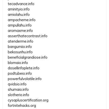
tecadvance.info
aminityio.info
amiolahu.info
ampacheme.info
ampullahu.info
aromaxme.info
asserthatecontrast.info
atenderme.info
bangumiio.info
bekosunhu.info
beneficialgrandiose.info
blomaio.info
dosellinfoplete.info
podtubeio.info
powerfulvolatile.info
qvidsio.info
shumaio.info
slotherio.info
cysapluscertification.org
fortnitehacks.org