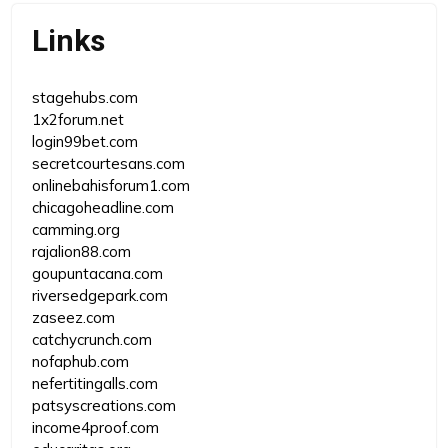
Links
stagehubs.com
1x2forum.net
login99bet.com
secretcourtesans.com
onlinebahisforum1.com
chicagoheadline.com
camming.org
rajalion88.com
goupuntacana.com
riversedgepark.com
zaseez.com
catchycrunch.com
nofaphub.com
nefertitingalls.com
patsyscreations.com
income4proof.com