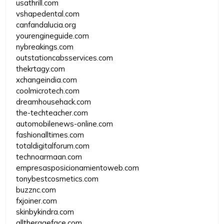
usathrill.com
vshapedental.com
canfandalucia.org
yourengineguide.com
nybreakings.com
outstationcabsservices.com
thekrtagy.com
xchangeindia.com
coolmicrotech.com
dreamhousehack.com
the-techteacher.com
automobilenews-online.com
fashionalltimes.com
totaldigitalforum.com
technoarmaan.com
empresasposicionamientoweb.com
tonybestcosmetics.com
buzznc.com
fxjoiner.com
skinbykindra.com
alltherageface.com