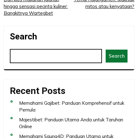
Post
hingga sensasi pecinta kuliner:
mitos atau kenyataan?
navigation
Bangkitnya Wartegbet
Search
Search
Recent Posts
Memahami Gajibet: Panduan Komprehensif untuk
Pemula
Majestibet: Panduan Utama Anda untuk Taruhan
Online
Memahami Saung4D: Panduan Utama untuk