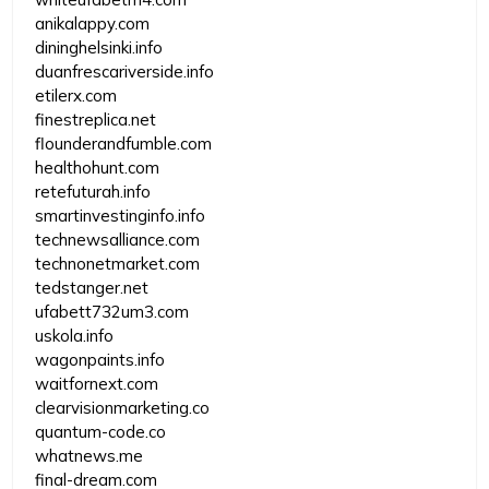
anikalappy.com
dininghelsinki.info
duanfrescariverside.info
etilerx.com
finestreplica.net
flounderandfumble.com
healthohunt.com
retefuturah.info
smartinvestinginfo.info
technewsalliance.com
technonetmarket.com
tedstanger.net
ufabett732um3.com
uskola.info
wagonpaints.info
waitfornext.com
clearvisionmarketing.co
quantum-code.co
whatnews.me
final-dream.com