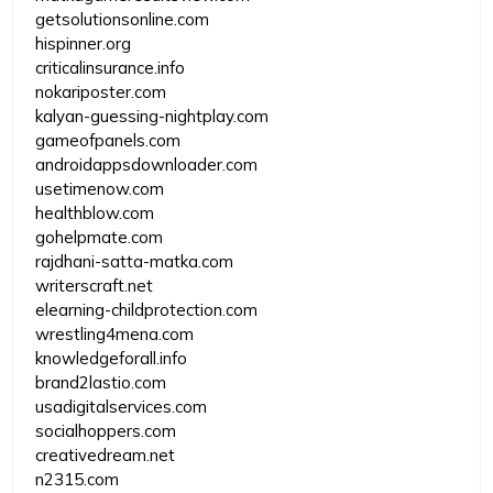
getsolutionsonline.com
hispinner.org
criticalinsurance.info
nokariposter.com
kalyan-guessing-nightplay.com
gameofpanels.com
androidappsdownloader.com
usetimenow.com
healthblow.com
gohelpmate.com
rajdhani-satta-matka.com
writerscraft.net
elearning-childprotection.com
wrestling4mena.com
knowledgeforall.info
brand2lastio.com
usadigitalservices.com
socialhoppers.com
creativedream.net
n2315.com