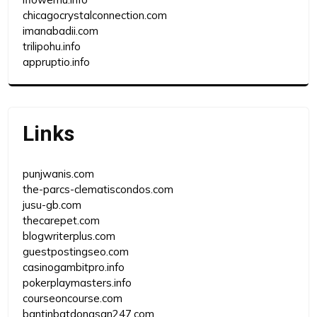
chicagocrystalconnection.com
imanabadii.com
trilipohu.info
appruptio.info
Links
punjwanis.com
the-parcs-clematiscondos.com
jusu-gb.com
thecarepet.com
blogwriterplus.com
guestpostingseo.com
casinogambitpro.info
pokerplaymasters.info
courseoncourse.com
bantinbatdongsan247.com