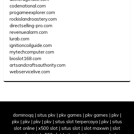
codenational.com
progameexplorer.com
rockislandroastery.com
directselling-pro.com
revenuealarm.com
lurab.com
ignitioncoilguide.com
mytechcomputer.com
bioslot168.com
artsandcraftsauthority.com
webservicelive.com
dominoqq
|
situs pkv
|
pkv games
|
pkv games
|
pkv
|
pkv
|
pkv
|
pkv
|
pkv
|
situs slot terpercaya
|
pkv
|
situs
slot online
|
x500 slot
|
situs slot
|
slot maxwin
|
slot