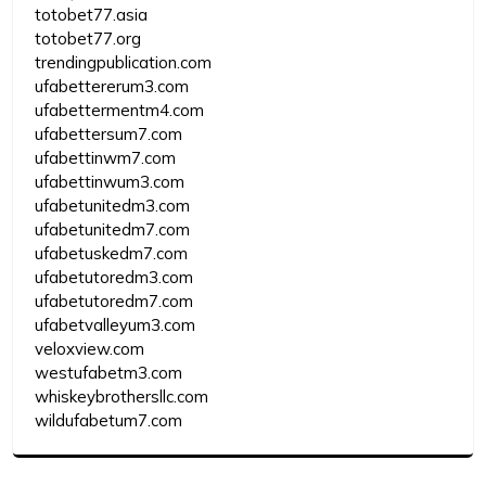
totobet77.asia
totobet77.org
trendingpublication.com
ufabettererum3.com
ufabettermentm4.com
ufabettersum7.com
ufabettinwm7.com
ufabettinwum3.com
ufabetunitedm3.com
ufabetunitedm7.com
ufabetuskedm7.com
ufabetutoredm3.com
ufabetutoredm7.com
ufabetvalleyum3.com
veloxview.com
westufabetm3.com
whiskeybrothersllc.com
wildufabetum7.com