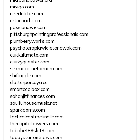
mixiqo.com
needglobe.com
ortocoach.com
passionawe.com
pittsburghpaintingprofessionals.com
plumberryworks.com
psychoterapiawioletanowak.com
quickultimate.com
quirkyquester.com
sexmedicineformen.com
shiftripple.com
slotterpercaya.co
smartcoolbox.com
sohanjitfinances.com
soulfulhousemusic.net
sparklooms.com
tacticalcontractingllc.com
thecapitalpowers.com
tobabet88slot3.com
todayscurrentnews.com