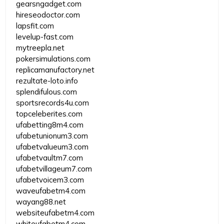
gearsngadget.com
hireseodoctor.com
lapsfit.com
levelup-fast.com
mytreepla.net
pokersimulations.com
replicamanufactory.net
rezultate-loto.info
splendifulous.com
sportsrecords4u.com
topceleberites.com
ufabetting8m4.com
ufabetunionum3.com
ufabetvalueum3.com
ufabetvaultm7.com
ufabetvillageum7.com
ufabetvoicem3.com
waveufabetm4.com
wayang88.net
websiteufabetm4.com
whiteufabetm4.com