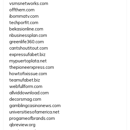
vsmsnetworks.com
offthem.com
ibommatv.com
techporfit.com
bekasionline.com
nbusinessplan.com
greenlife360.com
cantshoutitout.com
expressufabet.biz
mypuertoplata.net
thepioneerxpress.com
howtofixissue.com
teamufabet.biz
webfullform.com
allviddownload.com
decorsmag.com
gamblingcasinonews.com
universitiesofamerica.net
progameofbrands.com
qbreview.org