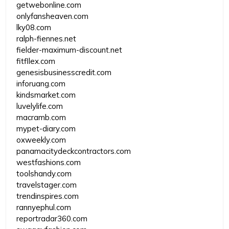
getwebonline.com
onlyfansheaven.com
lky08.com
ralph-fiennes.net
fielder-maximum-discount.net
fitfllex.com
genesisbusinesscredit.com
inforuang.com
kindsmarket.com
luvelylife.com
macramb.com
mypet-diary.com
oxweekly.com
panamacitydeckcontractors.com
westfashions.com
toolshandy.com
travelstager.com
trendinspires.com
rannyephul.com
reportradar360.com