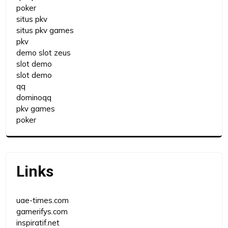
poker
situs pkv
situs pkv games
pkv
demo slot zeus
slot demo
slot demo
qq
dominoqq
pkv games
poker
Links
uae-times.com
gamerifys.com
inspiratif.net