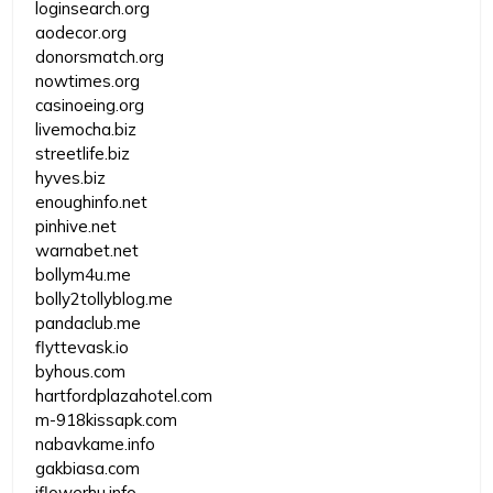
loginsearch.org
aodecor.org
donorsmatch.org
nowtimes.org
casinoeing.org
livemocha.biz
streetlife.biz
hyves.biz
enoughinfo.net
pinhive.net
warnabet.net
bollym4u.me
bolly2tollyblog.me
pandaclub.me
flyttevask.io
byhous.com
hartfordplazahotel.com
m-918kissapk.com
nabavkame.info
gakbiasa.com
iflowerhu.info