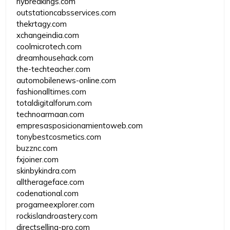
nybreakings.com
outstationcabsservices.com
thekrtagy.com
xchangeindia.com
coolmicrotech.com
dreamhousehack.com
the-techteacher.com
automobilenews-online.com
fashionalltimes.com
totaldigitalforum.com
technoarmaan.com
empresasposicionamientoweb.com
tonybestcosmetics.com
buzznc.com
fxjoiner.com
skinbykindra.com
alltherageface.com
codenational.com
progameexplorer.com
rockislandroastery.com
directselling-pro.com