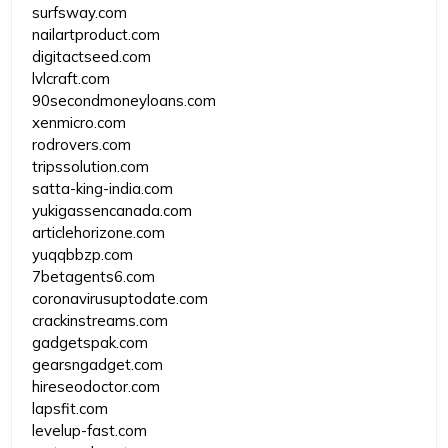
surfsway.com
nailartproduct.com
digitactseed.com
lvlcraft.com
90secondmoneyloans.com
xenmicro.com
rodrovers.com
tripssolution.com
satta-king-india.com
yukigassencanada.com
articlehorizone.com
yuqqbbzp.com
7betagents6.com
coronavirusuptodate.com
crackinstreams.com
gadgetspak.com
gearsngadget.com
hireseodoctor.com
lapsfit.com
levelup-fast.com