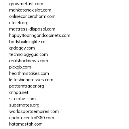
growmefast.com
mahkotahokislot.com
onlinecancerpharm.com
ufalek.org
mattress-disposal.com
happyflooringandcabinets.com
bodybuildinglife.co
qrdoggy.com
technologygud.com
realshocknews.com
pickgb.com
healthmistakes.com
ksfashiondresses.com
patterntrader.org
cnhpa.net
sitalotus.com
supernotes.org
worldsportsempires.com
updatecentral360.com
katamastah.com