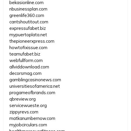
bekasionline.com
nbusinessplan.com
greenlife360.com
cantshoutitout.com
expressufabet.biz
mypuertoplata.net
thepioneerxpress.com
howtofixissue.com
teamufabet.biz
webfullform.com
allviddownload.com
decorsmag.com
gamblingcasinonews.com
universitiesofamerica.net
progameofbrands.com
qbreview.org
servicewueste.org
zippyrevs.com
matkanumbernow.com
myjobcirculars.com