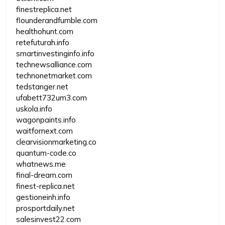
finestreplica.net
flounderandfumble.com
healthohunt.com
retefuturah.info
smartinvestinginfo.info
technewsalliance.com
technonetmarket.com
tedstanger.net
ufabett732um3.com
uskola.info
wagonpaints.info
waitfornext.com
clearvisionmarketing.co
quantum-code.co
whatnews.me
final-dream.com
finest-replica.net
gestioneinh.info
prosportdaily.net
salesinvest22.com