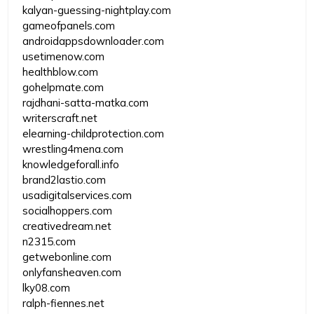
kalyan-guessing-nightplay.com
gameofpanels.com
androidappsdownloader.com
usetimenow.com
healthblow.com
gohelpmate.com
rajdhani-satta-matka.com
writerscraft.net
elearning-childprotection.com
wrestling4mena.com
knowledgeforall.info
brand2lastio.com
usadigitalservices.com
socialhoppers.com
creativedream.net
n2315.com
getwebonline.com
onlyfansheaven.com
lky08.com
ralph-fiennes.net