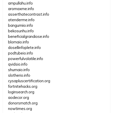
ampullahu.info
aromaxme.info
asserthatecontrast.info
atenderme.info
bangumiio.info
bekosunhu.info
beneficialgrandiose.info
blomaio.info
dosellinfoplete.info
podtubeio.info
powerfulvolatile.info
qvidsio.info
shumaio.info
slotherio.info
cysapluscertification.org
fortnitehacks.org
loginsearch.org
aodecor.org
donorsmatch.org
nowtimes.org