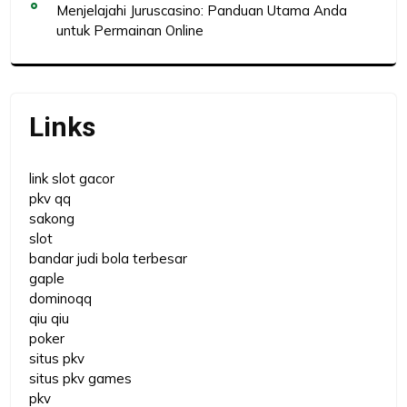
Menjelajahi Juruscasino: Panduan Utama Anda
untuk Permainan Online
Links
link slot gacor
pkv qq
sakong
slot
bandar judi bola terbesar
gaple
dominoqq
qiu qiu
poker
situs pkv
situs pkv games
pkv