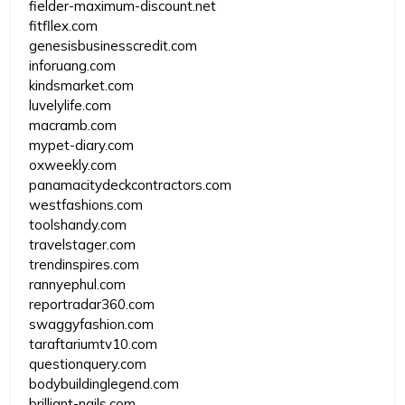
fielder-maximum-discount.net
fitfllex.com
genesisbusinesscredit.com
inforuang.com
kindsmarket.com
luvelylife.com
macramb.com
mypet-diary.com
oxweekly.com
panamacitydeckcontractors.com
westfashions.com
toolshandy.com
travelstager.com
trendinspires.com
rannyephul.com
reportradar360.com
swaggyfashion.com
taraftariumtv10.com
questionquery.com
bodybuildinglegend.com
brilliant-nails.com