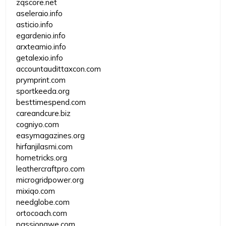
zqscore.net
aseleraio.info
asticio.info
egardenio.info
arxteamio.info
getalexio.info
accountaudittaxcon.com
prymprint.com
sportkeeda.org
besttimespend.com
careandcure.biz
cogniyo.com
easymagazines.org
hirfanjilasmi.com
hometricks.org
leathercraftpro.com
microgridpower.org
mixiqo.com
needglobe.com
ortocoach.com
passionawe.com