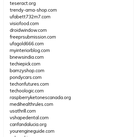
teseract.org
trendy-ama-shop.com
ufabett732m7.com
visiofood.com
droidwindow.com
freeprsubmission.com
ufagold666.com
myinteriorblog.com
bnewsindia.com
techiepick.com
bamzyshop.com
pondycars.com
techonfutures.com
techoologic.com
raspberryketonescanada.org
medihealthrules.com
usathrill.com
vshapedental.com
canfandalucia.org
yourengineguide.com