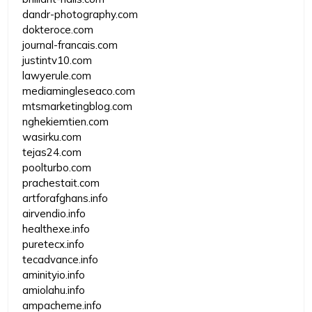
dandr-photography.com
dokteroce.com
journal-francais.com
justintv10.com
lawyerule.com
mediamingleseaco.com
mtsmarketingblog.com
nghekiemtien.com
wasirku.com
tejas24.com
poolturbo.com
prachestait.com
artforafghans.info
airvendio.info
healthexe.info
puretecx.info
tecadvance.info
aminityio.info
amiolahu.info
ampacheme.info