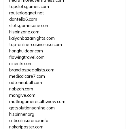
healthmoreoverfitness.com
topslotxgames.com
routerloggnet.net
dantella6.com
slotsgamesone.com
hispinzone.com
kalyanbazarnights.com
top-online-casino-usa.com
honghuidoor.com
flowingtravel.com
nineniki.com
brandiospecialists.com
medicalcare7.com
adtennaball.com
nabzah.com
mongive.com
matkagameresultsview.com
getsolutionsonline.com
hispinner.org
criticalinsurance.info
nokariposter.com