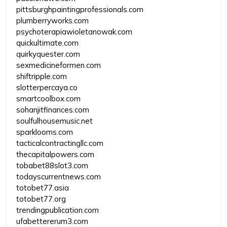
pittsburghpaintingprofessionals.com
plumberryworks.com
psychoterapiawioletanowak.com
quickultimate.com
quirkyquester.com
sexmedicineformen.com
shiftripple.com
slotterpercaya.co
smartcoolbox.com
sohanjitfinances.com
soulfulhousemusic.net
sparklooms.com
tacticalcontractingllc.com
thecapitalpowers.com
tobabet88slot3.com
todayscurrentnews.com
totobet77.asia
totobet77.org
trendingpublication.com
ufabettererum3.com