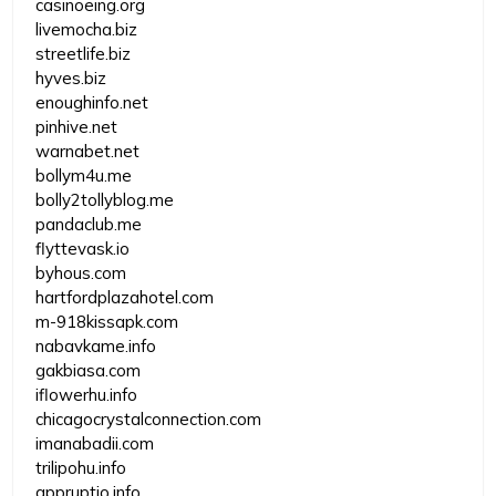
casinoeing.org
livemocha.biz
streetlife.biz
hyves.biz
enoughinfo.net
pinhive.net
warnabet.net
bollym4u.me
bolly2tollyblog.me
pandaclub.me
flyttevask.io
byhous.com
hartfordplazahotel.com
m-918kissapk.com
nabavkame.info
gakbiasa.com
iflowerhu.info
chicagocrystalconnection.com
imanabadii.com
trilipohu.info
appruptio.info