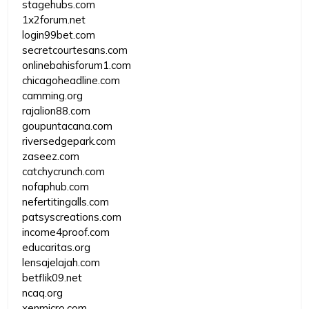
stagehubs.com
1x2forum.net
login99bet.com
secretcourtesans.com
onlinebahisforum1.com
chicagoheadline.com
camming.org
rajalion88.com
goupuntacana.com
riversedgepark.com
zaseez.com
catchycrunch.com
nofaphub.com
nefertitingalls.com
patsyscreations.com
income4proof.com
educaritas.org
lensajelajah.com
betflik09.net
ncaq.org
xenmicro.com