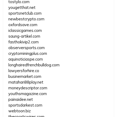
tostylo.com
yougetthat.net
sportsnetclub.com
newbestcrypto.com
oxfordsave.com
iclassicgames.com
saung-artikel.com
fasthokivip2.com
observersports.com
cryptominingplus.com
aquinoticiaspe.com
longhairedfrenchbulldog.com
lawyersforhire.co
businemarket.com
matahari88play.net
moneydescriptor.com
youthsmagazine.com
painaidee.net
sportsdarkest.com
webtoon.biz
thesportswires.com