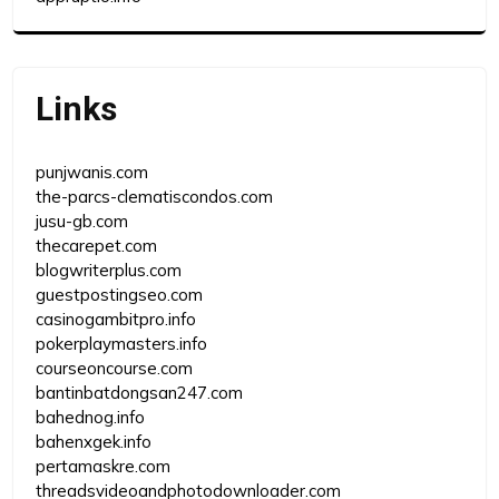
Links
punjwanis.com
the-parcs-clematiscondos.com
jusu-gb.com
thecarepet.com
blogwriterplus.com
guestpostingseo.com
casinogambitpro.info
pokerplaymasters.info
courseoncourse.com
bantinbatdongsan247.com
bahednog.info
bahenxgek.info
pertamaskre.com
threadsvideoandphotodownloader.com