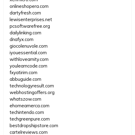
onlineshopera.com
dartyfresh.com
lewisenterprises.net
pcsoftwarefree.org
dailylinking.com
dnafyx.com
giocolenuvole.com
iyouessential.com
withloveamity.com
youlearncode.com
fxyatirim.com
abbuguide.com
technologyresult.com
webhostingoffers.org
whatszow.com
ehomeamerca.com
techintendo.com
techgreenpure.com
bestdropshipstore.com
cartelreviews.com