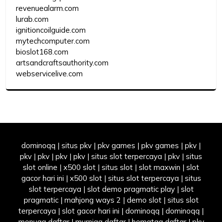
revenuealarm.com
lurab.com
ignitioncoilguide.com
mytechcomputer.com
bioslot168.com
artsandcraftsauthority.com
webservicelive.com
dominoqq
|
situs pkv
|
pkv games
|
pkv games
|
pkv
|
pkv
|
pkv
|
pkv
|
pkv
|
situs slot terpercaya
|
pkv
|
situs
slot online
|
x500 slot
|
situs slot
|
slot maxwin
|
slot
gacor hari ini
|
x500 slot
|
situs slot terpercaya
|
situs
slot terpercaya
|
slot demo pragmatic play
|
slot
pragmatic
|
mahjong ways 2
|
demo slot
|
situs slot
terpercaya
|
slot gacor hari ini
|
dominoqq
|
dominoqq
|
menuqq daftar
|
murniqq daftar
|
hematqq daftar
|
pkv