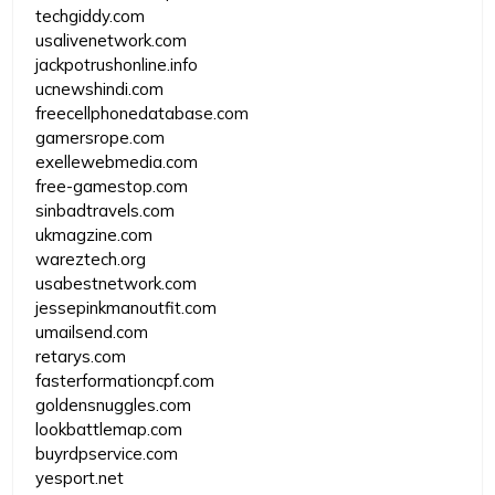
techgiddy.com
usalivenetwork.com
jackpotrushonline.info
ucnewshindi.com
freecellphonedatabase.com
gamersrope.com
exellewebmedia.com
free-gamestop.com
sinbadtravels.com
ukmagzine.com
wareztech.org
usabestnetwork.com
jessepinkmanoutfit.com
umailsend.com
retarys.com
fasterformationcpf.com
goldensnuggles.com
lookbattlemap.com
buyrdpservice.com
yesport.net