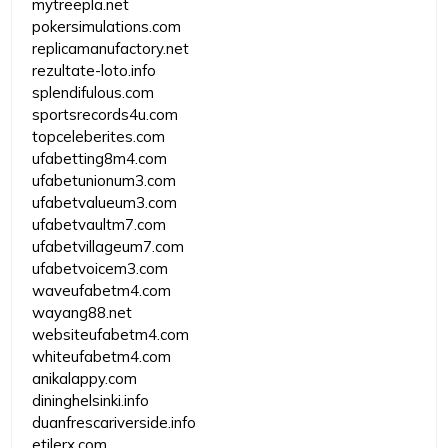
mytreepla.net
pokersimulations.com
replicamanufactory.net
rezultate-loto.info
splendifulous.com
sportsrecords4u.com
topceleberites.com
ufabetting8m4.com
ufabetunionum3.com
ufabetvalueum3.com
ufabetvaultm7.com
ufabetvillageum7.com
ufabetvoicem3.com
waveufabetm4.com
wayang88.net
websiteufabetm4.com
whiteufabetm4.com
anikalappy.com
dininghelsinki.info
duanfrescariverside.info
etilerx.com