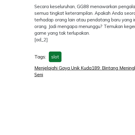
Secara keseluruhan, GG88 menawarkan pengala
semua tingkat keterampilan. Apakah Anda seor
terhadap orang lain atau pendatang baru yang i
orang. Jadi mengapa menunggu? Temukan kegemb
game yang tak terlupakan.
[ad_2]
Tags:
slot
Post
Menjelajahi Gaya Unik Kuda189: Bintang Mening
Seni
navigation