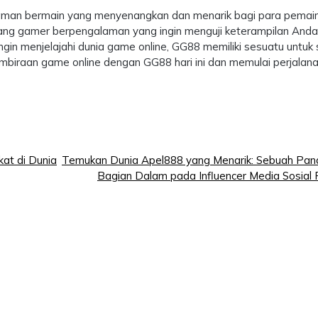
man bermain yang menyenangkan dan menarik bagi para pemain
ang gamer berpengalaman yang ingin menguji keterampilan Anda
ngin menjelajahi dunia game online, GG88 memiliki sesuatu untu
iraan game online dengan GG88 hari ini dan memulai perjalan
kat di Dunia
Temukan Dunia Apel888 yang Menarik: Sebuah Pa
Bagian Dalam pada Influencer Media Sosial 