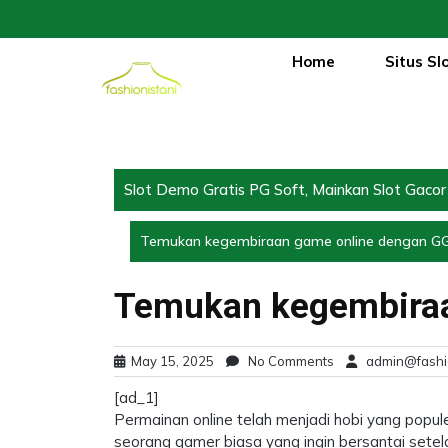
Skip
to
content
Home
Situs Sl
Slot Demo Gratis PG Soft, Mainkan Slot Gaco
Temukan kegembiraan game online dengan G
Temukan kegembiraa
May 15, 2025
No Comments
admin@fashi
[ad_1]
Permainan online telah menjadi hobi yang popule
seorang gamer biasa yang ingin bersantai setel