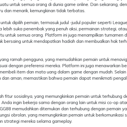
suatu untuk semua orang di dunia game online. Dan sekarang, de
u dan menarik, kemungkinan tidak terbatas.
k dipilih pemain, termasuk judul -judul populer seperti League
da lebih suka penembak yang penuh aksi, permainan strategi, ata
tu untuk semua orang. Platform ini juga menampilkan turnamen 
tuk bersaing untuk mendapatkan hadiah dan membualkan hak ter
a yang ramah pengguna, yang memudahkan pemain untuk menavig
uai dengan preferensi mereka. Platform ini juga menawarkan be
embeli item dan mata uang dalam game dengan mudah. Selain i
n dan aman, memastikan bahwa pemain dapat menikmati penga
lah fitur sosialnya, yang memungkinkan pemain untuk terhubung 
 Anda ingin bekerja sama dengan orang lain untuk misi co-op ata
, GG88 memudahkan ditemukan dan terhubung dengan pemain y
 fungsi obrolan, yang memungkinkan pemain untuk berkomunikasi 
an strategi mereka selama gameplay.