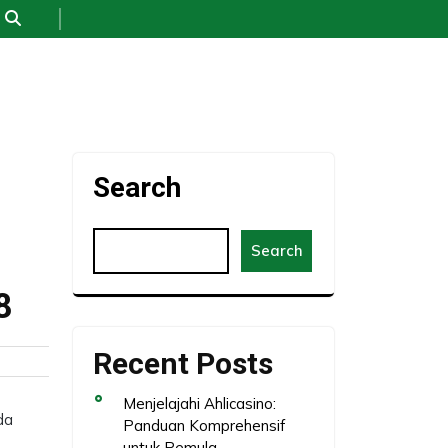
Search
Search
8
Recent Posts
Menjelajahi Ahlicasino:
da
Panduan Komprehensif
untuk Pemula