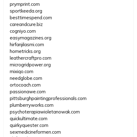
prymprint.com
sportkeeda.org
besttimespend.com
careandcure.biz
cogniyo.com
easymagazines.org
hirfanjilasmi.com
hometricks.org
leathercraftpro.com
microgridpower.org
mixiqo.com
needglobe.com
ortocoach.com
passionawe.com
pittsburghpaintingprofessionals.com
plumberryworks.com
psychoterapiawioletanowak.com
quickultimate.com
quirkyquester.com
sexmedicineformen.com