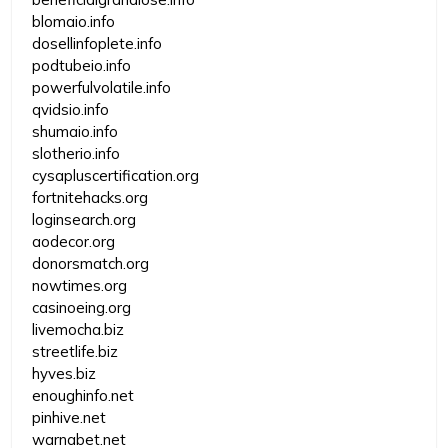
blomaio.info
dosellinfoplete.info
podtubeio.info
powerfulvolatile.info
qvidsio.info
shumaio.info
slotherio.info
cysapluscertification.org
fortnitehacks.org
loginsearch.org
aodecor.org
donorsmatch.org
nowtimes.org
casinoeing.org
livemocha.biz
streetlife.biz
hyves.biz
enoughinfo.net
pinhive.net
warnabet.net