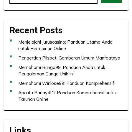
Recent Posts
Menjelajahi Juruscasino: Panduan Utama Anda
untuk Permainan Online
Pengertian Plisbet: Gambaran Umum Manfaatnya
Memahami Bunga99: Panduan Anda untuk
Pengalaman Bunga Unik Ini
Memahami Winlose99: Panduan Komprehensif
Apa itu Parlay4D? Panduan Komprehensif untuk
Taruhan Online
Links