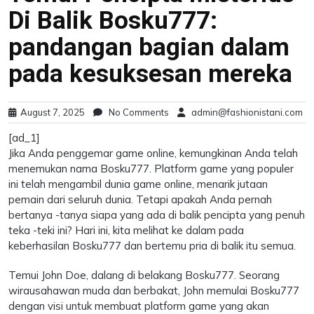
Di Balik Bosku777:
pandangan bagian dalam
pada kesuksesan mereka
August 7, 2025
No Comments
admin@fashionistani.com
[ad_1]
Jika Anda penggemar game online, kemungkinan Anda telah
menemukan nama Bosku777. Platform game yang populer
ini telah mengambil dunia game online, menarik jutaan
pemain dari seluruh dunia. Tetapi apakah Anda pernah
bertanya -tanya siapa yang ada di balik pencipta yang penuh
teka -teki ini? Hari ini, kita melihat ke dalam pada
keberhasilan Bosku777 dan bertemu pria di balik itu semua.
Temui John Doe, dalang di belakang Bosku777. Seorang
wirausahawan muda dan berbakat, John memulai Bosku777
dengan visi untuk membuat platform game yang akan