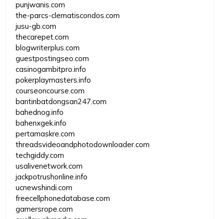
punjwanis.com
the-parcs-clematiscondos.com
jusu-gb.com
thecarepet.com
blogwriterplus.com
guestpostingseo.com
casinogambitpro.info
pokerplaymasters.info
courseoncourse.com
bantinbatdongsan247.com
bahednog.info
bahenxgek.info
pertamaskre.com
threadsvideoandphotodownloader.com
techgiddy.com
usalivenetwork.com
jackpotrushonline.info
ucnewshindi.com
freecellphonedatabase.com
gamersrope.com