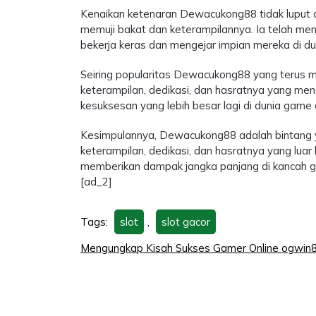
Kenaikan ketenaran Dewacukong88 tidak luput 
memuji bakat dan keterampilannya. Ia telah men
bekerja keras dan mengejar impian mereka di du
Seiring popularitas Dewacukong88 yang terus 
keterampilan, dedikasi, dan hasratnya yang me
kesuksesan yang lebih besar lagi di dunia game o
Kesimpulannya, Dewacukong88 adalah bintang ya
keterampilan, dedikasi, dan hasratnya yang lua
memberikan dampak jangka panjang di kancah g
[ad_2]
Tags:
slot
,
slot gacor
Post
Mengungkap Kisah Sukses Gamer Online ogwin
navigation