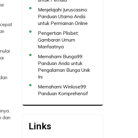
me
Menjelajahi Juruscasino:
Panduan Utama Anda
untuk Permainan Online
 cepat
an
Pengertian Plisbet:
Gambaran Umum
Manfaatnya
mulai
Memahami Bunga99:
ai
Panduan Anda untuk
Pengalaman Bunga Unik
Ini
 dan
Memahami Winlose99:
Panduan Komprehensif
nnya.
n dan
Links