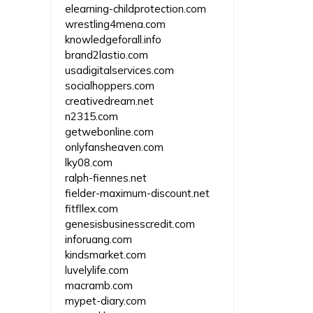
elearning-childprotection.com
wrestling4mena.com
knowledgeforall.info
brand2lastio.com
usadigitalservices.com
socialhoppers.com
creativedream.net
n2315.com
getwebonline.com
onlyfansheaven.com
lky08.com
ralph-fiennes.net
fielder-maximum-discount.net
fitfllex.com
genesisbusinesscredit.com
inforuang.com
kindsmarket.com
luvelylife.com
macramb.com
mypet-diary.com