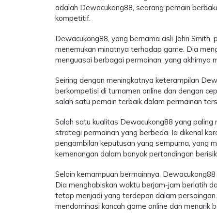
adalah Dewacukong88, seorang pemain berbak
kompetitif.
Dewacukong88, yang bernama asli John Smith, p
menemukan minatnya terhadap game. Dia meng
menguasai berbagai permainan, yang akhirnya 
Seiring dengan meningkatnya keterampilan Dewa
berkompetisi di turnamen online dan dengan ce
salah satu pemain terbaik dalam permainan ters
Salah satu kualitas Dewacukong88 yang palin
strategi permainan yang berbeda. Ia dikenal kar
pengambilan keputusan yang sempurna, yang
kemenangan dalam banyak pertandingan berisiko
Selain kemampuan bermainnya, Dewacukong88 jug
Dia menghabiskan waktu berjam-jam berlatih da
tetap menjadi yang terdepan dalam persaingan.
mendominasi kancah game online dan menarik b