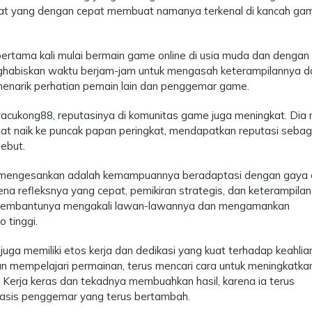
at yang dengan cepat membuat namanya terkenal di kancah ga
ertama kali mulai bermain game online di usia muda dan dengan
habiskan waktu berjam-jam untuk mengasah keterampilannya d
menarik perhatian pemain lain dan penggemar game.
cukong88, reputasinya di komunitas game juga meningkat. Dia 
pat naik ke puncak papan peringkat, mendapatkan reputasi sebag
ebut.
g mengesankan adalah kemampuannya beradaptasi dengan gaya
ena refleksnya yang cepat, pemikiran strategis, dan keterampilan
 membantunya mengakali lawan-lawannya dan mengamankan
 tinggi.
a memiliki etos kerja dan dedikasi yang kuat terhadap keahlia
n mempelajari permainan, terus mencari cara untuk meningkatka
 Kerja keras dan tekadnya membuahkan hasil, karena ia terus
asis penggemar yang terus bertambah.