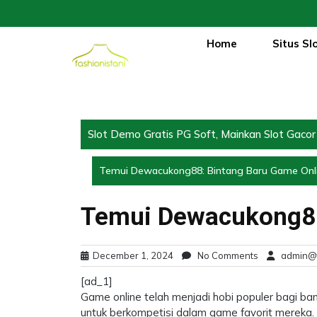
Skip
to
content
Home
Situs Sl
Slot Demo Gratis PG Soft, Mainkan Slot Gaco
Temui Dewacukong88: Bintang Baru Game Onl
Temui Dewacukong88
December 1, 2024
No Comments
admin@f
[ad_1]
Game online telah menjadi hobi populer bagi ban
untuk berkompetisi dalam game favorit mereka. 