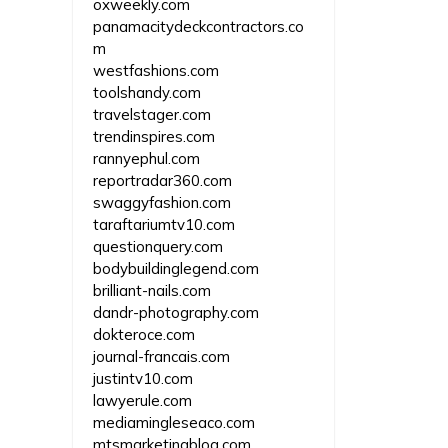
oxweekly.com
panamacitydeckcontractors.co
m
westfashions.com
toolshandy.com
travelstager.com
trendinspires.com
rannyephul.com
reportradar360.com
swaggyfashion.com
taraftariumtv10.com
questionquery.com
bodybuildinglegend.com
brilliant-nails.com
dandr-photography.com
dokteroce.com
journal-francais.com
justintv10.com
lawyerule.com
mediamingleseaco.com
mtsmarketingblog.com