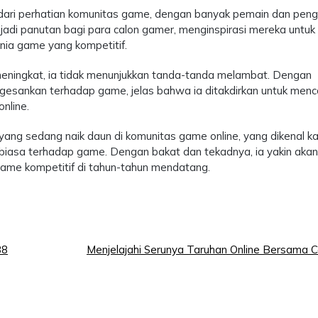
dari perhatian komunitas game, dengan banyak pemain dan pen
jadi panutan bagi para calon gamer, menginspirasi mereka untuk
nia game yang kompetitif.
meningkat, ia tidak menunjukkan tanda-tanda melambat. Dengan
ngesankan terhadap game, jelas bahwa ia ditakdirkan untuk menc
nline.
ng sedang naik daun di komunitas game online, yang dikenal k
r biasa terhadap game. Dengan bakat dan tekadnya, ia yakin akan
ame kompetitif di tahun-tahun mendatang.
88
Menjelajahi Serunya Taruhan Online Bersama C