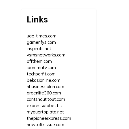
Links
uae-times.com
gamerifys.com
inspiratif.net
vsmsnetworks.com
offthem.com
ibommatv.com
techporfit.com
bekasionline.com
nbusinessplan.com
greenlife360.com
cantshoutitout.com
expressufabet.biz
mypuertoplata.net
thepioneerxpress.com
howtofixissue.com