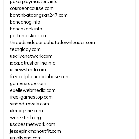
pokerplaymasters.info
courseoncourse.com
bantinbatdongsan247.com
bahednog.info
bahenxgek.info
pertamaskre.com
threadsvideoandphotodownloader.com
techgiddy.com
usalivenetwork.com
jackpotrushonline.info
ucnewshindi.com
freecellphonedatabase.com
gamersrope.com
exellewebmedia.com
free-gamestop.com
sinbadtravels.com
ukmagzine.com
wareztech.org
usabestnetwork.com
jessepinkmanoutfit.com
umailsend.com