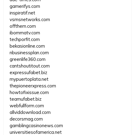
gamerifys.com
inspiratif.net
vsmsnetworks.com
offthem.com
ibommatv.com
techporfit.com
bekasionline.com
nbusinessplan.com
greenlife360.com
cantshoutitout.com
expressufabet.biz
mypuertoplata.net
thepioneerxpress.com
howtofixissue.com
teamufabet.biz
webfullform.com
allviddownload.com
decorsmag.com
gamblingcasinonews.com
universitiesofamerica.net