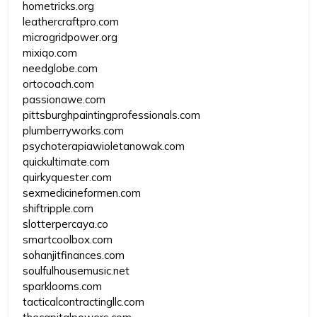
hometricks.org
leathercraftpro.com
microgridpower.org
mixiqo.com
needglobe.com
ortocoach.com
passionawe.com
pittsburghpaintingprofessionals.com
plumberryworks.com
psychoterapiawioletanowak.com
quickultimate.com
quirkyquester.com
sexmedicineformen.com
shiftripple.com
slotterpercaya.co
smartcoolbox.com
sohanjitfinances.com
soulfulhousemusic.net
sparklooms.com
tacticalcontractingllc.com