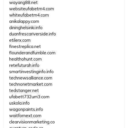
wayang88.net
websiteufabetm4.com
whiteufabetm4.com
anikalappy.com
dininghelsinki.info
duanfrescariverside.info
etilerx.com
finestreplica.net
flounderandfumble.com
healthohunt.com
retefuturah.info
smartinvestinginfo.info
technewsalliance.com
technonetmarket.com
tedstanger.net
ufabett732um3.com
uskola.info
wagonpaints.info
waitfornext.com
clearvisionmarketing.co