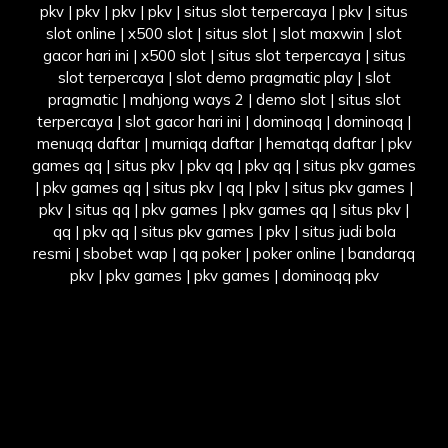
pkv
|
pkv
|
pkv
|
pkv
|
situs slot terpercaya
|
pkv
|
situs
slot online
|
x500 slot
|
situs slot
|
slot maxwin
|
slot
gacor hari ini
|
x500 slot
|
situs slot terpercaya
|
situs
slot terpercaya
|
slot demo pragmatic play
|
slot
pragmatic
|
mahjong ways 2
|
demo slot
|
situs slot
terpercaya
|
slot gacor hari ini
|
dominoqq
|
dominoqq
|
menuqq daftar
|
murniqq daftar
|
hematqq daftar
|
pkv
games qq
|
situs pkv
|
pkv qq
|
pkv qq
|
situs pkv games
|
pkv games qq
|
situs pkv
|
qq
|
pkv
|
situs pkv games
|
pkv
|
situs qq
|
pkv games
|
pkv games qq
|
situs pkv
|
qq
|
pkv qq
|
situs pkv games
|
pkv
|
situs judi bola
resmi
|
sbobet wap
|
qq poker
|
poker online
|
bandarqq
pkv
|
pkv games
|
pkv games
|
dominoqq pkv