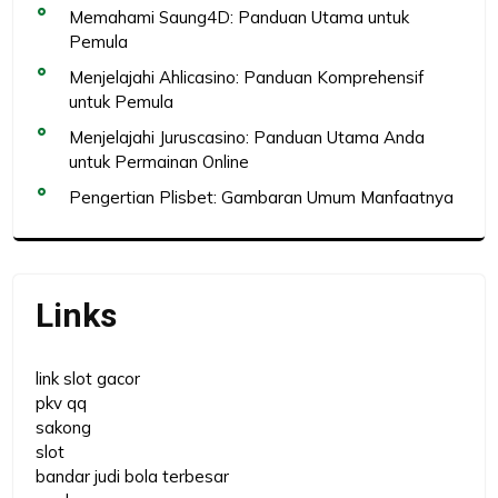
Memahami Saung4D: Panduan Utama untuk
Pemula
Menjelajahi Ahlicasino: Panduan Komprehensif
untuk Pemula
Menjelajahi Juruscasino: Panduan Utama Anda
untuk Permainan Online
Pengertian Plisbet: Gambaran Umum Manfaatnya
Links
link slot gacor
pkv qq
sakong
slot
bandar judi bola terbesar