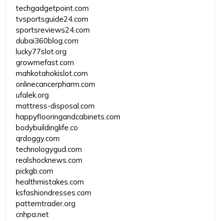
techgadgetpoint.com
tvsportsguide24.com
sportsreviews24.com
dubai360blog.com
lucky77slot.org
growmefast.com
mahkotahokislot.com
onlinecancerpharm.com
ufalek.org
mattress-disposal.com
happyflooringandcabinets.com
bodybuildinglife.co
qrdoggy.com
technologygud.com
realshocknews.com
pickgb.com
healthmistakes.com
ksfashiondresses.com
patterntrader.org
cnhpa.net