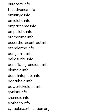
puretecx.info
tecadvance.info
aminityio.info
amiolahu.info
ampacheme.info
ampullahu.info
aromaxme.info
asserthatecontrast.info
atenderme.info
bangumiio.info
bekosunhu.info
beneficialgrandiose.info
blomaio.info
dosellinfoplete.info
podtubeio.info
powerfulvolatile.info
qvidsio.info
shumaio.info
slotherio.info
cysapluscertification.org