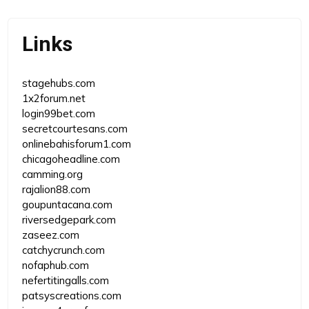
Links
stagehubs.com
1x2forum.net
login99bet.com
secretcourtesans.com
onlinebahisforum1.com
chicagoheadline.com
camming.org
rajalion88.com
goupuntacana.com
riversedgepark.com
zaseez.com
catchycrunch.com
nofaphub.com
nefertitingalls.com
patsyscreations.com