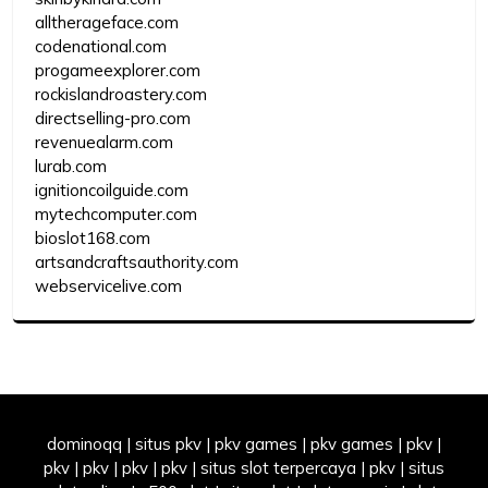
alltherageface.com
codenational.com
progameexplorer.com
rockislandroastery.com
directselling-pro.com
revenuealarm.com
lurab.com
ignitioncoilguide.com
mytechcomputer.com
bioslot168.com
artsandcraftsauthority.com
webservicelive.com
dominoqq
|
situs pkv
|
pkv games
|
pkv games
|
pkv
|
pkv
|
pkv
|
pkv
|
pkv
|
situs slot terpercaya
|
pkv
|
situs