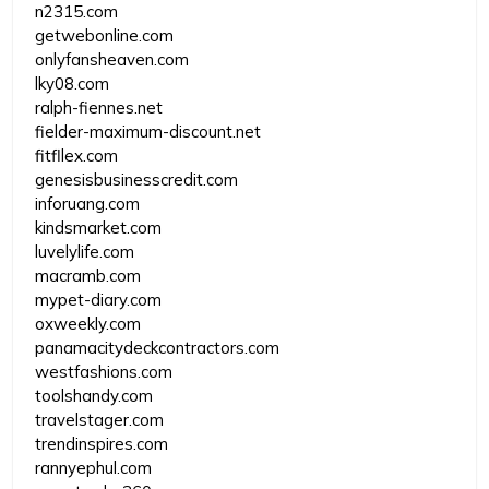
n2315.com
getwebonline.com
onlyfansheaven.com
lky08.com
ralph-fiennes.net
fielder-maximum-discount.net
fitfllex.com
genesisbusinesscredit.com
inforuang.com
kindsmarket.com
luvelylife.com
macramb.com
mypet-diary.com
oxweekly.com
panamacitydeckcontractors.com
westfashions.com
toolshandy.com
travelstager.com
trendinspires.com
rannyephul.com