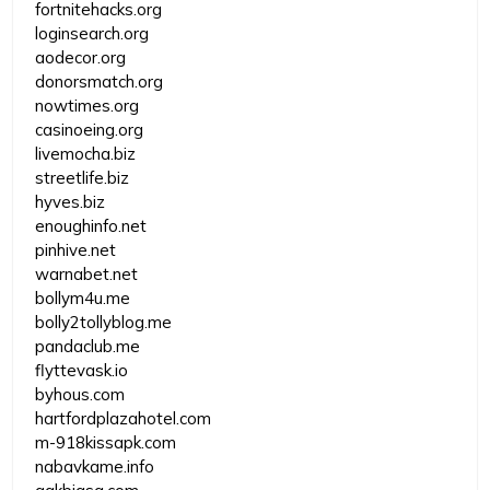
fortnitehacks.org
loginsearch.org
aodecor.org
donorsmatch.org
nowtimes.org
casinoeing.org
livemocha.biz
streetlife.biz
hyves.biz
enoughinfo.net
pinhive.net
warnabet.net
bollym4u.me
bolly2tollyblog.me
pandaclub.me
flyttevask.io
byhous.com
hartfordplazahotel.com
m-918kissapk.com
nabavkame.info