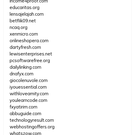
income4proof.com
educaritas.org
lensajelajah.com
betflik09.net
ncaq.org
xenmicro.com
onlineshopera.com
dartyfresh.com
lewisenterprises.net
pcsoftwarefree.org
dailylinking.com
dnafyx.com
giocolenuvole.com
iyouessential.com
withloveamity.com
youlearncode.com
fxyatirim.com
abbuguide.com
technologyresult.com
webhostingoffers.org
whatszow.com