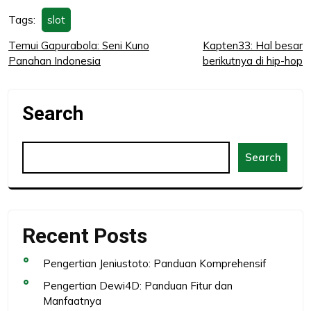
Tags:
slot
Post
Temui Gapurabola: Seni Kuno
Kapten33: Hal besar
Panahan Indonesia
berikutnya di hip-hop
navigation
Search
Search
Recent Posts
Pengertian Jeniustoto: Panduan Komprehensif
Pengertian Dewi4D: Panduan Fitur dan
Manfaatnya