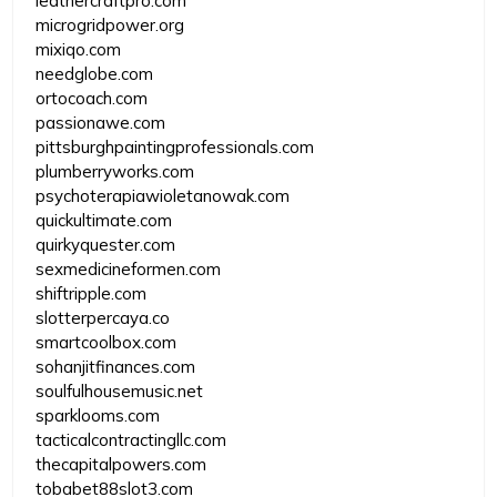
leathercraftpro.com
microgridpower.org
mixiqo.com
needglobe.com
ortocoach.com
passionawe.com
pittsburghpaintingprofessionals.com
plumberryworks.com
psychoterapiawioletanowak.com
quickultimate.com
quirkyquester.com
sexmedicineformen.com
shiftripple.com
slotterpercaya.co
smartcoolbox.com
sohanjitfinances.com
soulfulhousemusic.net
sparklooms.com
tacticalcontractingllc.com
thecapitalpowers.com
tobabet88slot3.com