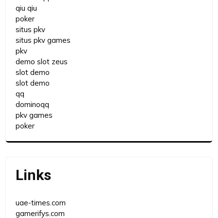
qiu qiu
poker
situs pkv
situs pkv games
pkv
demo slot zeus
slot demo
slot demo
qq
dominoqq
pkv games
poker
Links
uae-times.com
gamerifys.com