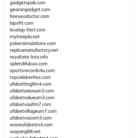
gadgetspak.com
gearsngadget.com
hireseodoctor.com
lapsfit.com
levelup-fast.com
mytreepla.net
pokersimulations.com
replicamanufactory.net
rezultate-loto.info
splendifulous.com
sportsrecords4u.com
topceleberites.com
ufabetting8m4.com
ufabetunionum3.com
ufabetvalueum3.com
ufabetvaultm7.com
ufabetvillageum7.com
ufabetvoicem3.com
waveufabetm4.com
wayang88.net