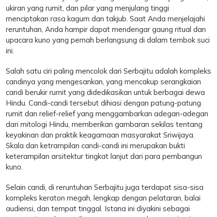
ukiran yang rumit, dan pilar yang menjulang tinggi
menciptakan rasa kagum dan takjub. Saat Anda menjelajahi
reruntuhan, Anda hampir dapat mendengar gaung ritual dan
upacara kuno yang pernah berlangsung di dalam tembok suci
ini.
Salah satu ciri paling mencolok dari Serbajitu adalah kompleks
candinya yang mengesankan, yang mencakup serangkaian
candi berukir rumit yang didedikasikan untuk berbagai dewa
Hindu. Candi-candi tersebut dihiasi dengan patung-patung
rumit dan relief-relief yang menggambarkan adegan-adegan
dari mitologi Hindu, memberikan gambaran sekilas tentang
keyakinan dan praktik keagamaan masyarakat Sriwijaya.
Skala dan ketrampilan candi-candi ini merupakan bukti
keterampilan arsitektur tingkat lanjut dari para pembangun
kuno.
Selain candi, di reruntuhan Serbajitu juga terdapat sisa-sisa
kompleks keraton megah, lengkap dengan pelataran, balai
audiensi, dan tempat tinggal. Istana ini diyakini sebagai