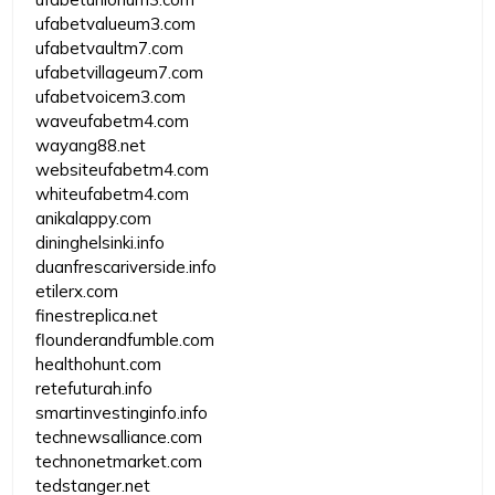
ufabetvalueum3.com
ufabetvaultm7.com
ufabetvillageum7.com
ufabetvoicem3.com
waveufabetm4.com
wayang88.net
websiteufabetm4.com
whiteufabetm4.com
anikalappy.com
dininghelsinki.info
duanfrescariverside.info
etilerx.com
finestreplica.net
flounderandfumble.com
healthohunt.com
retefuturah.info
smartinvestinginfo.info
technewsalliance.com
technonetmarket.com
tedstanger.net