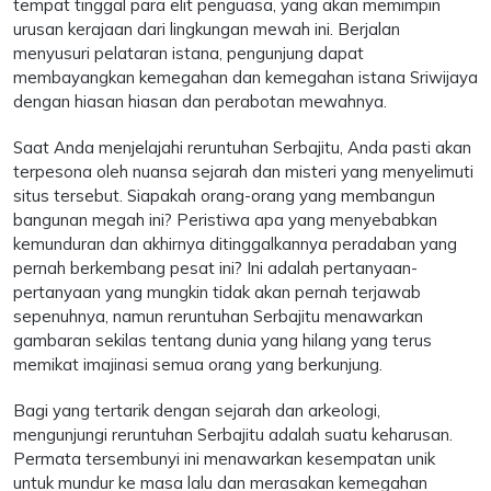
tempat tinggal para elit penguasa, yang akan memimpin
urusan kerajaan dari lingkungan mewah ini. Berjalan
menyusuri pelataran istana, pengunjung dapat
membayangkan kemegahan dan kemegahan istana Sriwijaya
dengan hiasan hiasan dan perabotan mewahnya.
Saat Anda menjelajahi reruntuhan Serbajitu, Anda pasti akan
terpesona oleh nuansa sejarah dan misteri yang menyelimuti
situs tersebut. Siapakah orang-orang yang membangun
bangunan megah ini? Peristiwa apa yang menyebabkan
kemunduran dan akhirnya ditinggalkannya peradaban yang
pernah berkembang pesat ini? Ini adalah pertanyaan-
pertanyaan yang mungkin tidak akan pernah terjawab
sepenuhnya, namun reruntuhan Serbajitu menawarkan
gambaran sekilas tentang dunia yang hilang yang terus
memikat imajinasi semua orang yang berkunjung.
Bagi yang tertarik dengan sejarah dan arkeologi,
mengunjungi reruntuhan Serbajitu adalah suatu keharusan.
Permata tersembunyi ini menawarkan kesempatan unik
untuk mundur ke masa lalu dan merasakan kemegahan