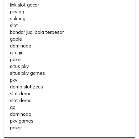
link slot gacor
pkv qq
sakong
slot
bandar judi bola terbesar
gaple
dominoqq
qiu qiu
poker
situs pkv
situs pkv games
pkv
demo slot zeus
slot demo
slot demo
qq
dominoqq
pkv games
poker