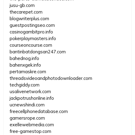
jusu-gb.com
thecarepet.com
blogwriterplus.com
guestpostingseo.com
casinogambitpro.info
pokerplaymasters.info
courseoncourse.com
bantinbatdongsan247.com
bahednog.info
bahenxgek.info
pertamaskre.com
threadsvideoandphotodownloader.com
techgiddy.com
usalivenetwork.com
jackpotrushonline.info
ucnewshindi.com
freecellphonedatabase.com
gamersrope.com
exellewebmedia.com
free-gamestop.com