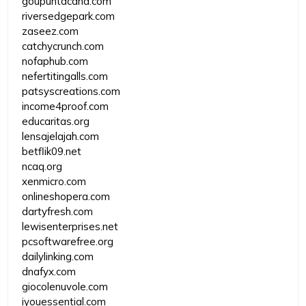
goupuntacana.com
riversedgepark.com
zaseez.com
catchycrunch.com
nofaphub.com
nefertitingalls.com
patsyscreations.com
income4proof.com
educaritas.org
lensajelajah.com
betflik09.net
ncaq.org
xenmicro.com
onlineshopera.com
dartyfresh.com
lewisenterprises.net
pcsoftwarefree.org
dailylinking.com
dnafyx.com
giocolenuvole.com
iyouessential.com