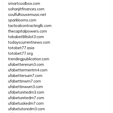
smartcoolbox.com
sohanjitfinances.com
soulfulhousemusic.net
sparklooms.com
tacticalcontractingllc.com
thecapitalpowers.com
tobabet88slot3.com
todayscurrentnews.com
totobet77.asia
totobet77.org
trendingpublication.com
ufabettererum3.com
ufabettermentm4.com
ufabettersum7.com
ufabettinwm7.com
ufabettinwum3.com
ufabetunitedm3.com
ufabetunitedm7.com
ufabetuskedm7.com
ufabetutoredm3.com