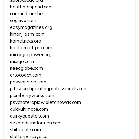
besttimespend.com
careandcure.biz
cogniyo.com
easymagazines.org
hirfanjilasmi.com
hometricks.org
leathercraftpro.com
microgridpower.org
mixiqo.com
needglobe.com
ortocoach.com
passionawe.com
pittsburghpaintingprofessionals.com
plumberryworks.com
psychoterapiawioletanowak.com
quickultimate.com
quirkyquester.com
sexmedicineformen.com
shiftripple.com
slotterpercaya.co