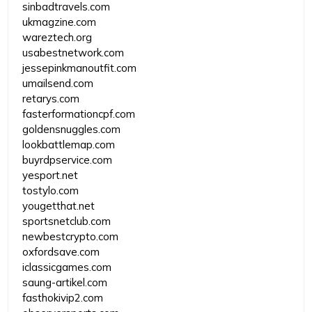
sinbadtravels.com
ukmagzine.com
wareztech.org
usabestnetwork.com
jessepinkmanoutfit.com
umailsend.com
retarys.com
fasterformationcpf.com
goldensnuggles.com
lookbattlemap.com
buyrdpservice.com
yesport.net
tostylo.com
yougetthat.net
sportsnetclub.com
newbestcrypto.com
oxfordsave.com
iclassicgames.com
saung-artikel.com
fasthokivip2.com