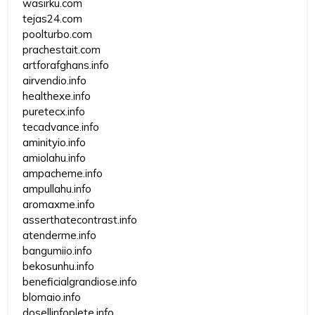
wasirku.com
tejas24.com
poolturbo.com
prachestait.com
artforafghans.info
airvendio.info
healthexe.info
puretecx.info
tecadvance.info
aminityio.info
amiolahu.info
ampacheme.info
ampullahu.info
aromaxme.info
asserthatecontrast.info
atenderme.info
bangumiio.info
bekosunhu.info
beneficialgrandiose.info
blomaio.info
dosellinfoplete.info