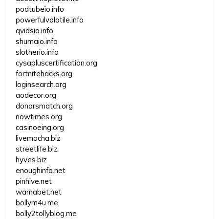
podtubeio.info
powerfulvolatile.info
qvidsio.info
shumaio.info
slotherio.info
cysapluscertification.org
fortnitehacks.org
loginsearch.org
aodecor.org
donorsmatch.org
nowtimes.org
casinoeing.org
livemocha.biz
streetlife.biz
hyves.biz
enoughinfo.net
pinhive.net
warnabet.net
bollym4u.me
bolly2tollyblog.me