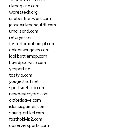
ukmagzine.com
wareztech.org
usabestnetwork.com
jessepinkmanoutfit.com
umailsend.com
retarys.com
fasterformationcpf.com
goldensnuggles.com
lookbattlemap.com
buyrdpservice.com
yesport.net
tostylo.com
yougetthat.net
sportsnetclub.com
newbestcrypto.com
oxfordsave.com
iclassicgames.com
saung-artikel.com
fasthokivip2.com
observersports.com