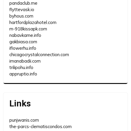
pandaclub.me
flyttevask.io
byhous.com
hartfordplazahotel.com
m-918kissapk.com
nabavkame.info
gakbiasa.com
iflowerhu.info
chicagocrystalconnection.com
imanabadii.com
trilipohu.info
appruptio.info
Links
punjwanis.com
the-parcs-clematiscondos.com