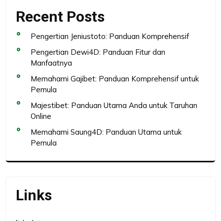
Recent Posts
Pengertian Jeniustoto: Panduan Komprehensif
Pengertian Dewi4D: Panduan Fitur dan
Manfaatnya
Memahami Gajibet: Panduan Komprehensif untuk
Pemula
Majestibet: Panduan Utama Anda untuk Taruhan
Online
Memahami Saung4D: Panduan Utama untuk
Pemula
Links