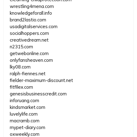
wrestling4mena.com
knowledgeforall.info
brand2lastio.com
usadigitalservices.com
socialhoppers.com
creativedream.net
n2315.com
getwebonline.com
onlyfansheaven.com
lky08.com
ralph-fiennes.net
fielder-maximum-discount.net
fitfllex.com
genesisbusinesscredit.com
inforuang.com
kindsmarket.com
luvelylife.com
macramb.com
mypet-diary.com
oxweekly.com