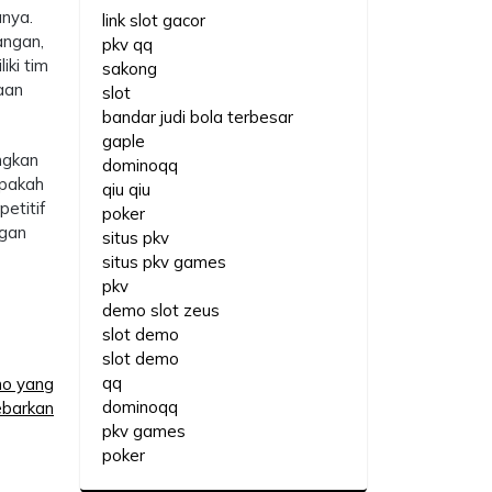
anya.
link slot gacor
angan,
pkv qq
iki tim
sakong
aan
slot
bandar judi bola terbesar
gaple
ngkan
dominoqq
Apakah
qiu qiu
etitif
poker
ngan
situs pkv
situs pkv games
pkv
demo slot zeus
slot demo
slot demo
qq
no yang
dominoqq
barkan
pkv games
poker