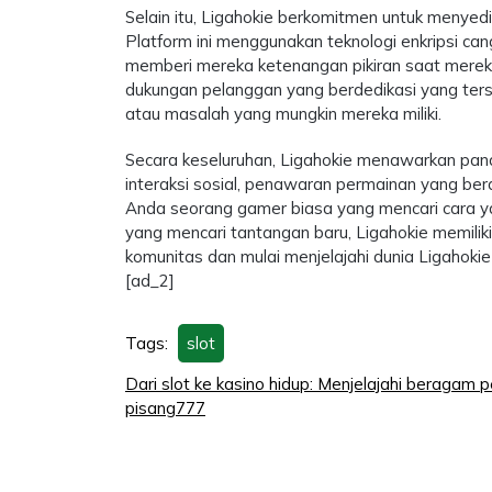
Selain itu, Ligahokie berkomitmen untuk meny
Platform ini menggunakan teknologi enkripsi can
memberi mereka ketenangan pikiran saat mereka 
dukungan pelanggan yang berdedikasi yang te
atau masalah yang mungkin mereka miliki.
Secara keseluruhan, Ligahokie menawarkan pan
interaksi sosial, penawaran permainan yang be
Anda seorang gamer biasa yang mencari cara 
yang mencari tantangan baru, Ligahokie memili
komunitas dan mulai menjelajahi dunia Ligahokie h
[ad_2]
Tags:
slot
Post
Dari slot ke kasino hidup: Menjelajahi beragam
pisang777
navigation