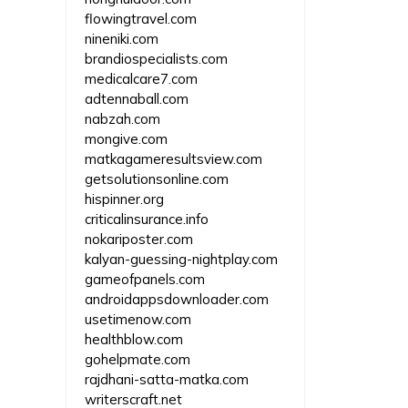
flowingtravel.com
nineniki.com
brandiospecialists.com
medicalcare7.com
adtennaball.com
nabzah.com
mongive.com
matkagameresultsview.com
getsolutionsonline.com
hispinner.org
criticalinsurance.info
nokariposter.com
kalyan-guessing-nightplay.com
gameofpanels.com
androidappsdownloader.com
usetimenow.com
healthblow.com
gohelpmate.com
rajdhani-satta-matka.com
writerscraft.net