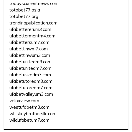
todayscurrentnews.com
totobet77.asia
totobet77.org
trendingpublication.com
ufabettererum3.com
ufabettermentm4.com
ufabettersum7.com
ufabettinwm7.com
ufabettinwum3.com
ufabetunitedm3.com
ufabetunitedm7.com
ufabetuskedm7.com
ufabetutoredm3.com
ufabetutoredm7.com
ufabetvalleyum3.com
veloxview.com
westufabetm3.com
whiskeybrothersllc.com
wildufabetum7.com