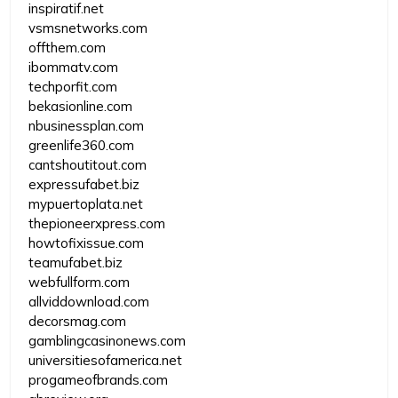
inspiratif.net
vsmsnetworks.com
offthem.com
ibommatv.com
techporfit.com
bekasionline.com
nbusinessplan.com
greenlife360.com
cantshoutitout.com
expressufabet.biz
mypuertoplata.net
thepioneerxpress.com
howtofixissue.com
teamufabet.biz
webfullform.com
allviddownload.com
decorsmag.com
gamblingcasinonews.com
universitiesofamerica.net
progameofbrands.com