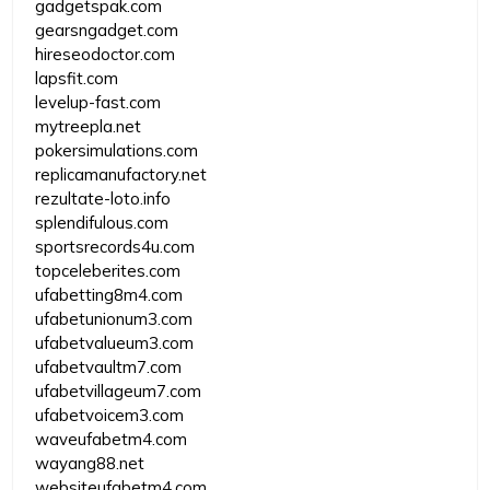
gadgetspak.com
gearsngadget.com
hireseodoctor.com
lapsfit.com
levelup-fast.com
mytreepla.net
pokersimulations.com
replicamanufactory.net
rezultate-loto.info
splendifulous.com
sportsrecords4u.com
topceleberites.com
ufabetting8m4.com
ufabetunionum3.com
ufabetvalueum3.com
ufabetvaultm7.com
ufabetvillageum7.com
ufabetvoicem3.com
waveufabetm4.com
wayang88.net
websiteufabetm4.com