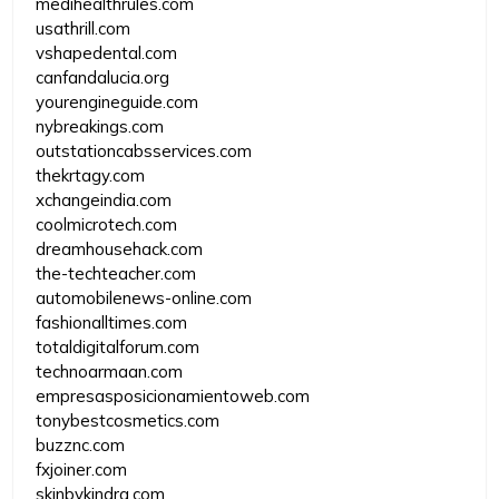
medihealthrules.com
usathrill.com
vshapedental.com
canfandalucia.org
yourengineguide.com
nybreakings.com
outstationcabsservices.com
thekrtagy.com
xchangeindia.com
coolmicrotech.com
dreamhousehack.com
the-techteacher.com
automobilenews-online.com
fashionalltimes.com
totaldigitalforum.com
technoarmaan.com
empresasposicionamientoweb.com
tonybestcosmetics.com
buzznc.com
fxjoiner.com
skinbykindra.com