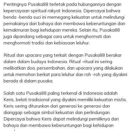
Pentingnya Pusaka88 terletak pada hubungannya dengan
kepercayaan spiritual rakyat Indonesia. Dipercayai bahwa
benda -benda suci ini memegang kekuatan untuk melindungi
pemakainya dari bahaya dan membawa keberuntungan dan
kemakmuran bagi kehidupan mereka. Selain itu, Pusaka88
juga dipandang sebagai cara untuk menghormati dan
menghormati tradisi dan kebiasaan leluhur.
Ritual dan upacara yang terkait dengan Pusaka88 berakar
dalam dalam budaya Indonesia. Ritual -ritual ini sering
melibatkan doa, persembahan, dan upacara yang dilakukan
untuk memohon berkat para leluhur dan roh -roh yang diyakini
berada di dalam pusaka.
Salah satu Pusaka88 paling terkenal di Indonesia adalah
Keris, belati tradisional yang diyakini memiliki kekuatan mistis.
Keris sering diturunkan dari generasi ke generasi dan
dianggap sebagai simbol kekuatan dan perlindungan.
Dipercayai bahwa Keris dapat melindungi pemiliknya dari
bahaya dan membawa keberuntungan bagi kehidupan