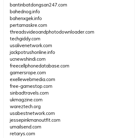
bantinbatdongsan247.com
bahednog.info
bahenxgek.info
pertamaskre.com
threadsvideoandphotodownloader.com
techgiddy.com
usalivenetwork.com
jackpotrushonline.info
ucnewshindi.com
freecellphonedatabase.com
gamersrope.com
exellewebmedia.com
free-gamestop.com
sinbadtravels.com
ukmagzine.com
wareztech.org
usabestnetwork.com
jessepinkmanoutfit.com
umailsend.com
retarys.com