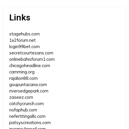
Links
stagehubs.com
1x2forum.net
login99bet.com
secretcourtesans.com
onlinebahisforum1.com
chicagoheadline.com
camming.org
rajalion88.com
goupuntacana.com
riversedgepark.com
zaseez.com
catchycrunch.com
nofaphub.com
nefertitingalls.com
patsyscreations.com
income4proof.com