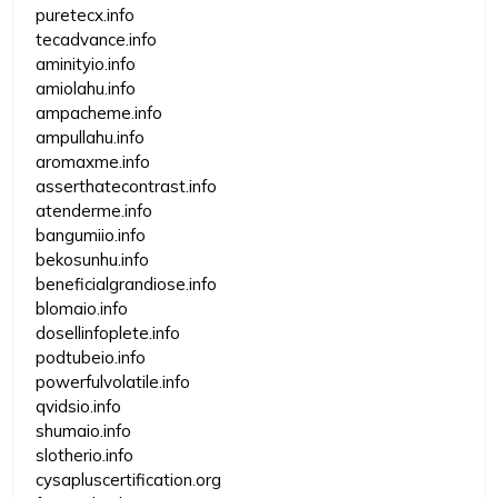
puretecx.info
tecadvance.info
aminityio.info
amiolahu.info
ampacheme.info
ampullahu.info
aromaxme.info
asserthatecontrast.info
atenderme.info
bangumiio.info
bekosunhu.info
beneficialgrandiose.info
blomaio.info
dosellinfoplete.info
podtubeio.info
powerfulvolatile.info
qvidsio.info
shumaio.info
slotherio.info
cysapluscertification.org