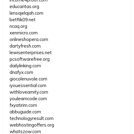
educaritas.org
lensajelajah.com
betflik09.net
ncaq.org
xenmicro.com
onlineshopera.com
dartyfresh.com
lewisenterprises.net
pcsoftwarefree.org
dailylinking.com
dnafyx.com
giocolenuvole.com
iyouessential.com
withloveamity.com
youlearncode.com
fxyatirim.com
abbuguide.com
technologyresult.com
webhostingoffers.org
whatszow.com