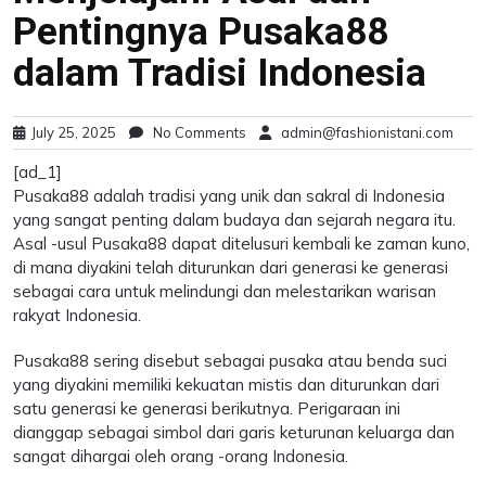
Pentingnya Pusaka88
dalam Tradisi Indonesia
July 25, 2025
No Comments
admin@fashionistani.com
[ad_1]
Pusaka88 adalah tradisi yang unik dan sakral di Indonesia
yang sangat penting dalam budaya dan sejarah negara itu.
Asal -usul Pusaka88 dapat ditelusuri kembali ke zaman kuno,
di mana diyakini telah diturunkan dari generasi ke generasi
sebagai cara untuk melindungi dan melestarikan warisan
rakyat Indonesia.
Pusaka88 sering disebut sebagai pusaka atau benda suci
yang diyakini memiliki kekuatan mistis dan diturunkan dari
satu generasi ke generasi berikutnya. Perigaraan ini
dianggap sebagai simbol dari garis keturunan keluarga dan
sangat dihargai oleh orang -orang Indonesia.