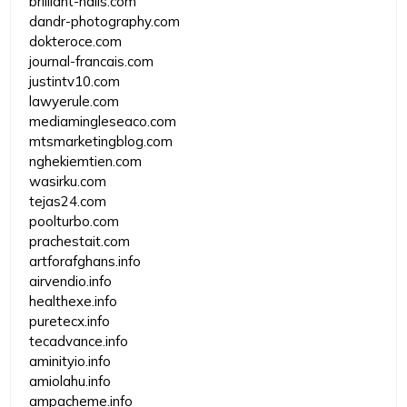
brilliant-nails.com
dandr-photography.com
dokteroce.com
journal-francais.com
justintv10.com
lawyerule.com
mediamingleseaco.com
mtsmarketingblog.com
nghekiemtien.com
wasirku.com
tejas24.com
poolturbo.com
prachestait.com
artforafghans.info
airvendio.info
healthexe.info
puretecx.info
tecadvance.info
aminityio.info
amiolahu.info
ampacheme.info