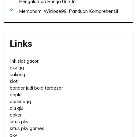
Pengalaman Bunga Unik Ini
Memahami Winlose99: Panduan Komprehensif
Links
link slot gacor
pkv qq
sakong
slot
bandar judi bola terbesar
gaple
dominoqq
qiu qiu
poker
situs pkv
situs pkv games
pkv