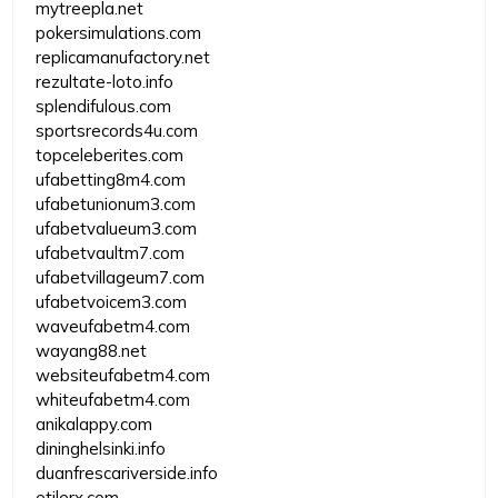
mytreepla.net
pokersimulations.com
replicamanufactory.net
rezultate-loto.info
splendifulous.com
sportsrecords4u.com
topceleberites.com
ufabetting8m4.com
ufabetunionum3.com
ufabetvalueum3.com
ufabetvaultm7.com
ufabetvillageum7.com
ufabetvoicem3.com
waveufabetm4.com
wayang88.net
websiteufabetm4.com
whiteufabetm4.com
anikalappy.com
dininghelsinki.info
duanfrescariverside.info
etilerx.com