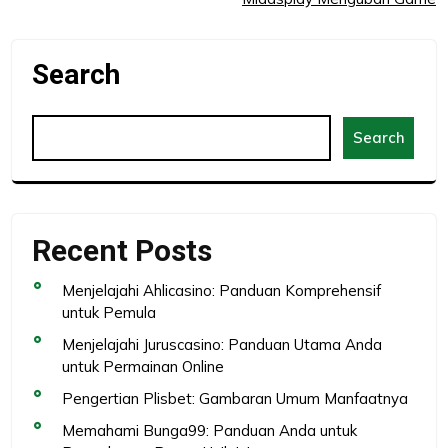
Search
Search
Recent Posts
Menjelajahi Ahlicasino: Panduan Komprehensif
untuk Pemula
Menjelajahi Juruscasino: Panduan Utama Anda
untuk Permainan Online
Pengertian Plisbet: Gambaran Umum Manfaatnya
Memahami Bunga99: Panduan Anda untuk