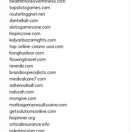
healthmoreoverfitness.com
topslotxgames.com
routerloggnet.net
dantella6.com
slotsgamesone.com
hispinzone.com
kalyanbazarnights.com
top-online-casino-usa.com
honghuidoor.com
flowingtravel.com
nineniki.com
brandiospecialists.com
medicalcare7.com
adtennaball.com
nabzah.com
mongive.com
matkagameresultsview.com
getsolutionsonline.com
hispinner.org
criticalinsurance.info
nokariposter.com