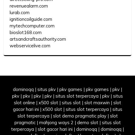
revenuealarm.com
lurab.com
ignitioncoilguide.com
mytechcomputer.com
bioslot168.com
artsandcraftsauthority.com
webservicelive.com
dominoqq
|
situs pkv
|
pkv games
|
pkv games
|
pkv
|
pkv
|
pkv
|
pkv
|
pkv
|
situs slot terpercaya
|
pkv
|
situs
slot online
|
x500 slot
|
situs slot
|
slot maxwin
|
slot
gacor hari ini
|
x500 slot
|
situs slot terpercaya
|
situs
slot terpercaya
|
slot demo pragmatic play
|
slot
pragmatic
|
mahjong ways 2
|
demo slot
|
situs slot
terpercaya
|
slot gacor hari ini
|
dominoqq
|
dominoqq
|