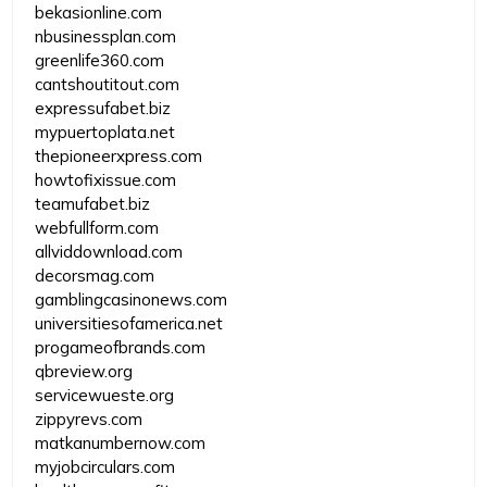
bekasionline.com
nbusinessplan.com
greenlife360.com
cantshoutitout.com
expressufabet.biz
mypuertoplata.net
thepioneerxpress.com
howtofixissue.com
teamufabet.biz
webfullform.com
allviddownload.com
decorsmag.com
gamblingcasinonews.com
universitiesofamerica.net
progameofbrands.com
qbreview.org
servicewueste.org
zippyrevs.com
matkanumbernow.com
myjobcirculars.com