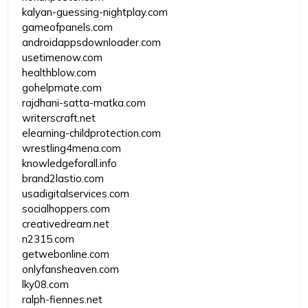
kalyan-guessing-nightplay.com
gameofpanels.com
androidappsdownloader.com
usetimenow.com
healthblow.com
gohelpmate.com
rajdhani-satta-matka.com
writerscraft.net
elearning-childprotection.com
wrestling4mena.com
knowledgeforall.info
brand2lastio.com
usadigitalservices.com
socialhoppers.com
creativedream.net
n2315.com
getwebonline.com
onlyfansheaven.com
lky08.com
ralph-fiennes.net