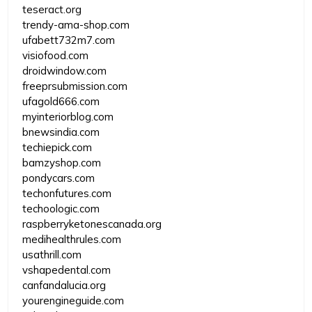
teseract.org
trendy-ama-shop.com
ufabett732m7.com
visiofood.com
droidwindow.com
freeprsubmission.com
ufagold666.com
myinteriorblog.com
bnewsindia.com
techiepick.com
bamzyshop.com
pondycars.com
techonfutures.com
techoologic.com
raspberryketonescanada.org
medihealthrules.com
usathrill.com
vshapedental.com
canfandalucia.org
yourengineguide.com