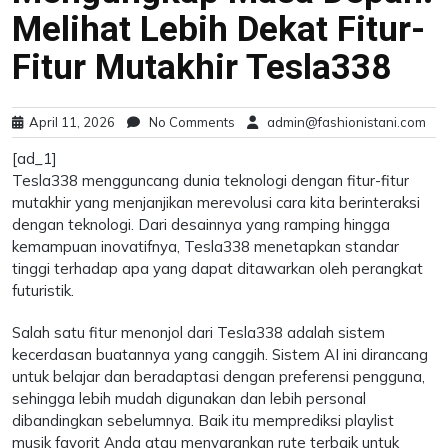
Melihat Lebih Dekat Fitur-
Fitur Mutakhir Tesla338
April 11, 2026
No Comments
admin@fashionistani.com
[ad_1]
Tesla338 mengguncang dunia teknologi dengan fitur-fitur
mutakhir yang menjanjikan merevolusi cara kita berinteraksi
dengan teknologi. Dari desainnya yang ramping hingga
kemampuan inovatifnya, Tesla338 menetapkan standar
tinggi terhadap apa yang dapat ditawarkan oleh perangkat
futuristik.
Salah satu fitur menonjol dari Tesla338 adalah sistem
kecerdasan buatannya yang canggih. Sistem AI ini dirancang
untuk belajar dan beradaptasi dengan preferensi pengguna,
sehingga lebih mudah digunakan dan lebih personal
dibandingkan sebelumnya. Baik itu memprediksi playlist
musik favorit Anda atau menyarankan rute terbaik untuk