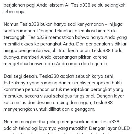
perjalanan pagi Anda, sistem AI Tesla338 selalu selangkah
lebih maju.
Namun Tesla338 bukan hanya soal kenyamanan – ini juga
soal keamanan. Dengan teknologi otentikasi biometrik
tercanggih, Tesla338 memastikan bahwa hanya Anda yang
memiliki akses ke perangkat Anda. Dari pengenalan sidik jari
hingga pengenalan wajah, fitur keamanan Tesla338 tiada
duanya, memberi Anda ketenangan pikiran karena
mengetahui bahwa data Anda aman dan terjamin.
Dari segi desain, Tesla338 adalah sebuah karya seni.
Estetikanya yang ramping dan minimalis merupakan bukti
komitmen perusahaan untuk menciptakan perangkat yang
memukau secara visual sekaligus fungsional. Dengan layar
kaca mulus dan desain ramping dan ringan, Tesla338
menyenangkan untuk dilihat dan digenggam.
Namun mungkin fitur paling mengesankan dari Tesla338
adalah teknologi layarnya yang mutakhir. Dengan layar OLED