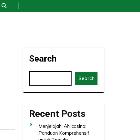
Search
Search
Recent Posts
Menjelajahi Ahlicasino:
Panduan Komprehensif
untuk Pemula