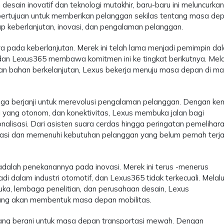
esain inovatif dan teknologi mutakhir, baru-baru ini meluncurkan
 bertujuan untuk memberikan pelanggan sekilas tentang masa de
p keberlanjutan, inovasi, dan pengalaman pelanggan.
a pada keberlanjutan. Merek ini telah lama menjadi pemimpin da
n Lexus365 membawa komitmen ini ke tingkat berikutnya. Mela
, dan bahan berkelanjutan, Lexus bekerja menuju masa depan di m
juga berjanji untuk merevolusi pengalaman pelanggan. Dengan ke
yang otonom, dan konektivitas, Lexus membuka jalan bagi
alisasi. Dari asisten suara cerdas hingga peringatan pemelihar
ipasi dan memenuhi kebutuhan pelanggan yang belum pernah terja
adalah penekanannya pada inovasi. Merek ini terus -menerus
 dalam industri otomotif, dan Lexus365 tidak terkecuali. Melalu
ka, lembaga penelitian, dan perusahaan desain, Lexus
ang akan membentuk masa depan mobilitas.
yang berani untuk masa depan transportasi mewah. Dengan