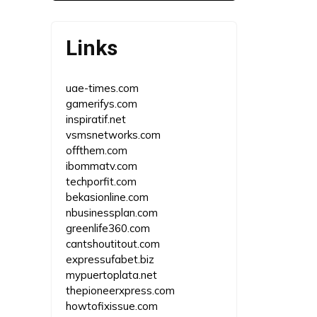
Links
uae-times.com
gamerifys.com
inspiratif.net
vsmsnetworks.com
offthem.com
ibommatv.com
techporfit.com
bekasionline.com
nbusinessplan.com
greenlife360.com
cantshoutitout.com
expressufabet.biz
mypuertoplata.net
thepioneerxpress.com
howtofixissue.com