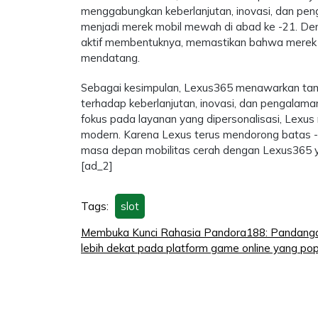
menggabungkan keberlanjutan, inovasi, dan pe
menjadi merek mobil mewah di abad ke -21. Den
aktif membentuknya, memastikan bahwa merek te
mendatang.
Sebagai kesimpulan, Lexus365 menawarkan tam
terhadap keberlanjutan, inovasi, dan pengalama
fokus pada layanan yang dipersonalisasi, Lexus
modern. Karena Lexus terus mendorong batas -b
masa depan mobilitas cerah dengan Lexus365 
[ad_2]
Tags:
slot
Post
Membuka Kunci Rahasia Pandora188: Pandang
lebih dekat pada platform game online yang pop
navigation