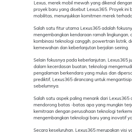
Lexus, merek mobil mewah yang dikenal dengan d
proyek baru yang disebut Lexus365. Proyek ini
mobilitas, menunjukkan komitmen merek terhada
Salah satu fitur utama Lexus365 adalah fokusny
mengembangkan kendaraan ramah lingkungan, da
kombinasi teknologi canggih, powertrain listrik
kemewahan dan keberlanjutan berjalan seiring.
Selain fokusnya pada keberlanjutan, Lexus365 
dalam kecerdasan buatan, teknologi mengemudi 
pengalaman berkendara yang mulus dan diperson
prediktif, Lexus365 dirancang untuk mengantis
sebelumnya.
Salah satu aspek paling menarik dari Lexus365 
mendorong batas -batas apa yang mungkin terjadi
kemitraan dengan perusahaan teknologi terkemu
mengembangkan teknologi baru yang inovatif y
Secara keseluruhan, Lexus365 merupakan visi 