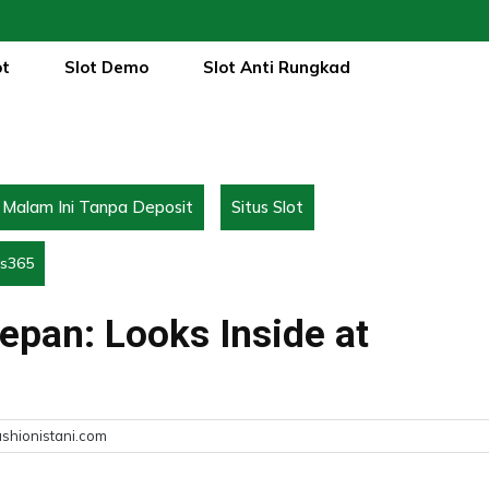
ot
Slot Demo
Slot Anti Rungkad
r Malam Ini Tanpa Deposit
Situs Slot
us365
pan: Looks Inside at
shionistani.com