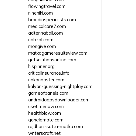
flowingtravel.com
nineniki.com
brandiospecialists.com
medicalcare7.com
adtennaball.com
nabzah.com
mongive.com
matkagameresultsview.com
getsolutionsonline.com
hispinner.org
criticalinsurance.info
nokariposter.com
kalyan-guessing-nightplay.com
gameofpanels.com
androidappsdownloader.com
usetimenow.com
healthblow.com
gohelpmate.com
rajdhani-satta-matka.com
writerscraft.net