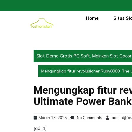
Skip
to
content
Home
Situs Sl
Slot Demo Gratis PG Soft, Mainkan Slot Gaco
Mengungkap fitur revolusioner Ruby8000: The
Mengungkap fitur re
Ultimate Power Bank
March 13, 2025
No Comments
admin@fas
[ad_1]