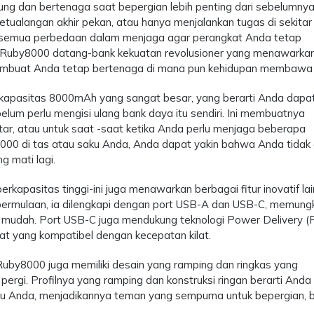
bung dan bertenaga saat bepergian lebih penting dari sebelumnya
tualangan akhir pekan, atau hanya menjalankan tugas di sekitar 
at semua perbedaan dalam menjaga agar perangkat Anda tetap
ah Ruby8000 datang-bank kekuatan revolusioner yang menawarka
 membuat Anda tetap bertenaga di mana pun kehidupan membawa
h kapasitas 8000mAh yang sangat besar, yang berarti Anda dapa
lum perlu mengisi ulang bank daya itu sendiri. Ini membuatnya
itar, atau untuk saat -saat ketika Anda perlu menjaga beberapa
000 di tas atau saku Anda, Anda dapat yakin bahwa Anda tidak
g mati lagi.
rkapasitas tinggi-ini juga menawarkan berbagai fitur inovatif la
ermulaan, ia dilengkapi dengan port USB-A dan USB-C, memung
 mudah. Port USB-C juga mendukung teknologi Power Delivery (
t yang kompatibel dengan kecepatan kilat.
uby8000 juga memiliki desain yang ramping dan ringkas yang
i. Profilnya yang ramping dan konstruksi ringan berarti Anda
ku Anda, menjadikannya teman yang sempurna untuk bepergian, b