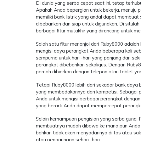
Di dunia yang serba cepat saat ini, tetap terhu
Apakah Anda bepergian untuk bekerja, menuju pe
memiliki bank listrik yang andal dapat membu
dibebankan dan siap untuk digunakan. Di situl
berbagai fitur mutakhir yang dirancang untuk
Salah satu fitur menonjol dari Ruby8000 adala
mengisi daya perangkat Anda beberapa kali sebe
sempurna untuk hari -hari yang panjang dan sek
perangkat dibebankan sekaligus. Dengan Ruby8
pernah dibiarkan dengan telepon atau tablet yan
Tetapi Ruby8000 lebih dari sekadar bank daya be
yang membedakannya dari kompetisi. Sebagai p
Anda untuk mengisi berbagai perangkat dengan
yang berarti Anda dapat mempercepat perangka
Selain kemampuan pengisian yang serba guna, R
membuatnya mudah dibawa ke mana pun Anda perg
bahkan tidak akan menyadarinya di tas atau sa
atau penggunaan sehari -hari.