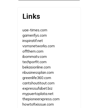
Links
uae-times.com
gamerifys.com
inspiratif.net
vsmsnetworks.com
offthem.com
ibommatv.com
techporfit.com
bekasionline.com
nbusinessplan.com
greenlife360.com
cantshoutitout.com
expressufabet.biz
mypuertoplata.net
thepioneerxpress.com
howtofixissue.com