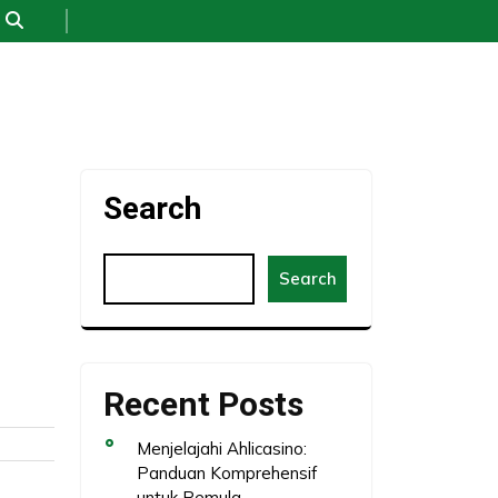
Search
Search
Recent Posts
Menjelajahi Ahlicasino:
Panduan Komprehensif
untuk Pemula