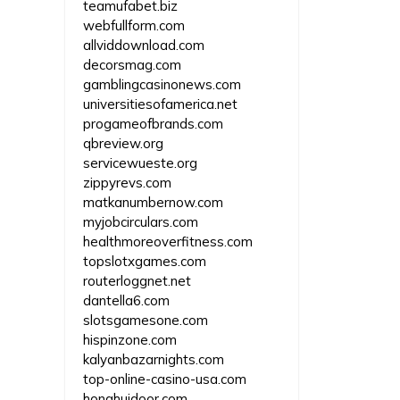
teamufabet.biz
webfullform.com
allviddownload.com
decorsmag.com
gamblingcasinonews.com
universitiesofamerica.net
progameofbrands.com
qbreview.org
servicewueste.org
zippyrevs.com
matkanumbernow.com
myjobcirculars.com
healthmoreoverfitness.com
topslotxgames.com
routerloggnet.net
dantella6.com
slotsgamesone.com
hispinzone.com
kalyanbazarnights.com
top-online-casino-usa.com
honghuidoor.com