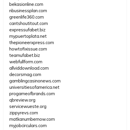
bekasionline.com
nbusinessplan.com
greenlife360.com
cantshoutitout.com
expressufabet.biz
mypuertoplata.net
thepioneerxpress.com
howtofixissue.com
teamufabet.biz
webfullform.com
allviddownload.com
decorsmag.com
gamblingcasinonews.com
universitiesofamerica.net
progameofbrands.com
qbreview.org
servicewueste.org
zippyrevs.com
matkanumbernow.com
myjobcirculars.com