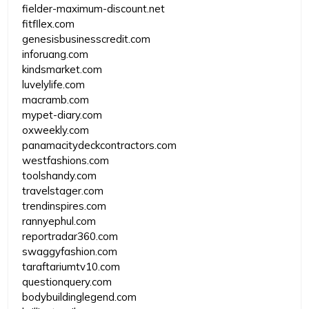
fielder-maximum-discount.net
fitfllex.com
genesisbusinesscredit.com
inforuang.com
kindsmarket.com
luvelylife.com
macramb.com
mypet-diary.com
oxweekly.com
panamacitydeckcontractors.com
westfashions.com
toolshandy.com
travelstager.com
trendinspires.com
rannyephul.com
reportradar360.com
swaggyfashion.com
taraftariumtv10.com
questionquery.com
bodybuildinglegend.com