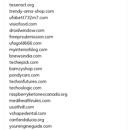
teseract.org
trendy-ama-shop.com
ufabett732m7.com
visiofood.com
droidwindow.com
freeprsubmission.com
ufagold666.com
myinteriorblog.com
bnewsindia.com
techiepick.com
bamzyshop.com
pondycars.com
techonfutures.com
techoologic.com
raspberryketonescanada.org
medihealthrules.com
usathrill.com
vshapedental.com
canfandalucia.org
yourengineguide.com