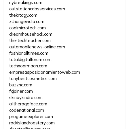
nybreakings.com
outstationcabsservices.com
thekrtagy.com
xchangeindia.com
coolmicrotech.com
dreamhousehack.com
the-techteacher.com
automobilenews-online.com
fashionalltimes.com
totaldigitalforum.com
technoarmaan.com
empresasposicionamientoweb.com
tonybestcosmetics.com
buzznc.com
fxjoiner.com
skinbykindra.com
alltherageface.com
codenational.com
progameexplorer.com
rockislandroastery.com