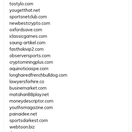
tostylo.com
yougetthat.net
sportsnetclub.com
newbestcrypto.com
oxfordsave.com
iclassicgames.com
saung-artikel.com
fasthokivip2.com
observersports.com
cryptominingplus.com
aquinoticiaspe.com
longhairedfrenchbulldog.com
lawyersforhire.co
businemarket.com
matahari88play.net
moneydescriptor.com
youthsmagazine.com
painaidee.net
sportsdarkest.com
webtoon.biz