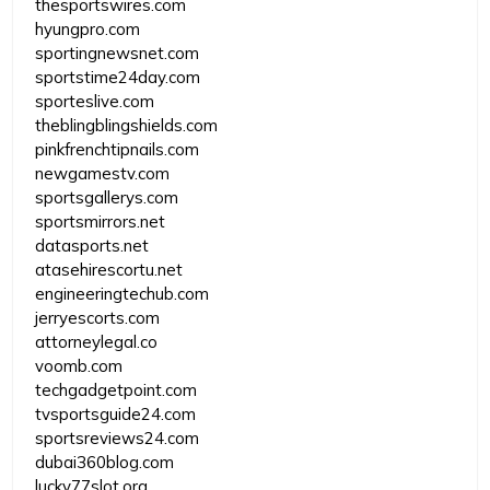
thesportswires.com
hyungpro.com
sportingnewsnet.com
sportstime24day.com
sporteslive.com
theblingblingshields.com
pinkfrenchtipnails.com
newgamestv.com
sportsgallerys.com
sportsmirrors.net
datasports.net
atasehirescortu.net
engineeringtechub.com
jerryescorts.com
attorneylegal.co
voomb.com
techgadgetpoint.com
tvsportsguide24.com
sportsreviews24.com
dubai360blog.com
lucky77slot.org