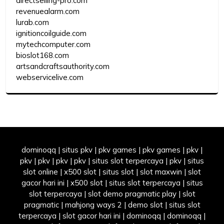
directselling-pro.com
revenuealarm.com
lurab.com
ignitioncoilguide.com
mytechcomputer.com
bioslot168.com
artsandcraftsauthority.com
webservicelive.com
dominoqq
|
situs pkv
|
pkv games
|
pkv games
|
pkv
|
pkv
|
pkv
|
pkv
|
pkv
|
situs slot terpercaya
|
pkv
|
situs
slot online
|
x500 slot
|
situs slot
|
slot maxwin
|
slot
gacor hari ini
|
x500 slot
|
situs slot terpercaya
|
situs
slot terpercaya
|
slot demo pragmatic play
|
slot
pragmatic
|
mahjong ways 2
|
demo slot
|
situs slot
terpercaya
|
slot gacor hari ini
|
dominoqq
|
dominoqq
|