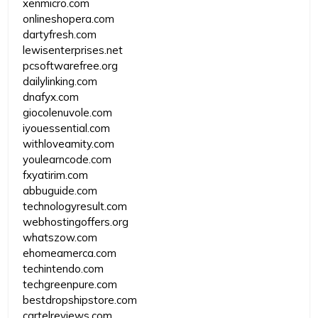
xenmicro.com
onlineshopera.com
dartyfresh.com
lewisenterprises.net
pcsoftwarefree.org
dailylinking.com
dnafyx.com
giocolenuvole.com
iyouessential.com
withloveamity.com
youlearncode.com
fxyatirim.com
abbuguide.com
technologyresult.com
webhostingoffers.org
whatszow.com
ehomeamerca.com
techintendo.com
techgreenpure.com
bestdropshipstore.com
cartelreviews.com