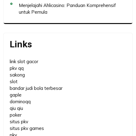
Menjelajahi Ahlicasino: Panduan Komprehensif
untuk Pemula
Links
link slot gacor
pkv qq
sakong
slot
bandar judi bola terbesar
gaple
dominoqq
qiu qiu
poker
situs pkv
situs pkv games
pkv