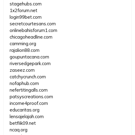
stagehubs.com
1x2forum.net
login99bet.com
secretcourtesans.com
onlinebahisforum1.com
chicagoheadline.com
camming.org
rajalion88.com
goupuntacana.com
riversedgepark.com
zaseez.com
catchycrunch.com
nofaphub.com
nefertitingalls.com
patsyscreations.com
income4proof.com
educaritas.org
lensajelajah.com
betflik09.net
ncaq.org