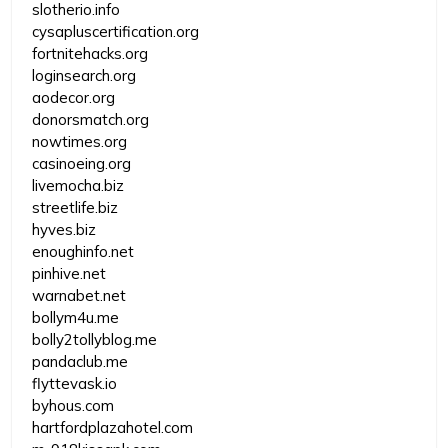
slotherio.info
cysapluscertification.org
fortnitehacks.org
loginsearch.org
aodecor.org
donorsmatch.org
nowtimes.org
casinoeing.org
livemocha.biz
streetlife.biz
hyves.biz
enoughinfo.net
pinhive.net
warnabet.net
bollym4u.me
bolly2tollyblog.me
pandaclub.me
flyttevask.io
byhous.com
hartfordplazahotel.com