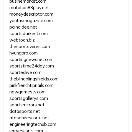
businemarket.com
matahari88play.net
moneydescriptor.com
youthsmagazine.com
painaidee.net
sportsdarkest.com
webtoon.biz
thesportswires.com
hyungpro.com
sportingnewsnet.com
sportstime24day.com
sporteslive.com
theblingblingshields.com
pinkfrenchtipnails.com
newgamestv.com
sportsgallerys.com
sportsmirrors.net
datasports.net
atasehirescortu.net
engineeringtechub.com
jerryescorts.com