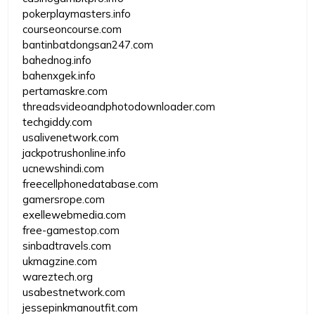
pokerplaymasters.info
courseoncourse.com
bantinbatdongsan247.com
bahednog.info
bahenxgek.info
pertamaskre.com
threadsvideoandphotodownloader.com
techgiddy.com
usalivenetwork.com
jackpotrushonline.info
ucnewshindi.com
freecellphonedatabase.com
gamersrope.com
exellewebmedia.com
free-gamestop.com
sinbadtravels.com
ukmagzine.com
wareztech.org
usabestnetwork.com
jessepinkmanoutfit.com