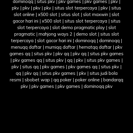
dominoqq
|
situs pkv
|
pkv games
|
pkv games
|
pkv
|
pkv
|
pkv
|
pkv
|
pkv
|
situs slot terpercaya
|
pkv
|
situs
slot online
|
x500 slot
|
situs slot
|
slot maxwin
|
slot
gacor hari ini
|
x500 slot
|
situs slot terpercaya
|
situs
slot terpercaya
|
slot demo pragmatic play
|
slot
pragmatic
|
mahjong ways 2
|
demo slot
|
situs slot
terpercaya
|
slot gacor hari ini
|
dominoqq
|
dominoqq
|
menuqq daftar
|
murniqq daftar
|
hematqq daftar
|
pkv
games qq
|
situs pkv
|
pkv qq
|
pkv qq
|
situs pkv games
|
pkv games qq
|
situs pkv
|
qq
|
pkv
|
situs pkv games
|
pkv
|
situs qq
|
pkv games
|
pkv games qq
|
situs pkv
|
qq
|
pkv qq
|
situs pkv games
|
pkv
|
situs judi bola
resmi
|
sbobet wap
|
qq poker
|
poker online
|
bandarqq
pkv
|
pkv games
|
pkv games
|
dominoqq pkv