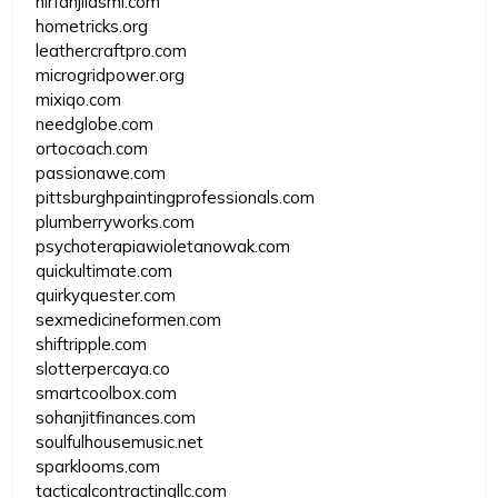
hirfanjilasmi.com
hometricks.org
leathercraftpro.com
microgridpower.org
mixiqo.com
needglobe.com
ortocoach.com
passionawe.com
pittsburghpaintingprofessionals.com
plumberryworks.com
psychoterapiawioletanowak.com
quickultimate.com
quirkyquester.com
sexmedicineformen.com
shiftripple.com
slotterpercaya.co
smartcoolbox.com
sohanjitfinances.com
soulfulhousemusic.net
sparklooms.com
tacticalcontractingllc.com