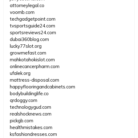
attorneylegal.co
voomb.com
techgadgetpoint.com
tvsportsguide24.com
sportsreviews24.com
dubai360blog.com
lucky77slot.org
growmefast.com
mahkotahokislot.com
onlinecancerpharm.com
ufalek.org
mattress-disposal.com
happyflooringandcabinets.com
bodybuildinglife.co
qrdoggy.com
technologygud.com
realshocknews.com
pickgb.com
healthmistakes.com
ksfashiondresses.com