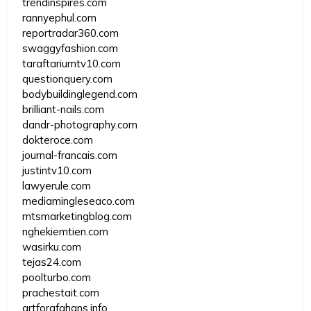
trendinspires.com
rannyephul.com
reportradar360.com
swaggyfashion.com
taraftariumtv10.com
questionquery.com
bodybuildinglegend.com
brilliant-nails.com
dandr-photography.com
dokteroce.com
journal-francais.com
justintv10.com
lawyerule.com
mediamingleseaco.com
mtsmarketingblog.com
nghekiemtien.com
wasirku.com
tejas24.com
poolturbo.com
prachestait.com
artforafghans.info