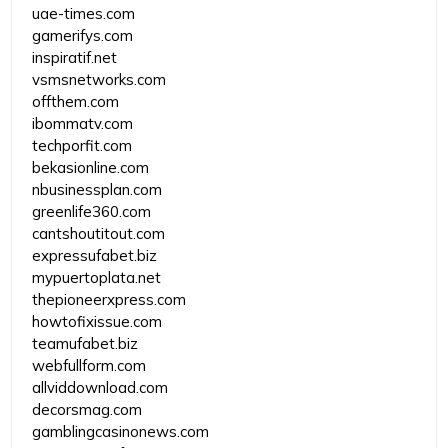
uae-times.com
gamerifys.com
inspiratif.net
vsmsnetworks.com
offthem.com
ibommatv.com
techporfit.com
bekasionline.com
nbusinessplan.com
greenlife360.com
cantshoutitout.com
expressufabet.biz
mypuertoplata.net
thepioneerxpress.com
howtofixissue.com
teamufabet.biz
webfullform.com
allviddownload.com
decorsmag.com
gamblingcasinonews.com