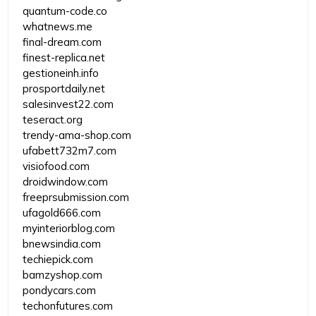
quantum-code.co
whatnews.me
final-dream.com
finest-replica.net
gestioneinh.info
prosportdaily.net
salesinvest22.com
teseract.org
trendy-ama-shop.com
ufabett732m7.com
visiofood.com
droidwindow.com
freeprsubmission.com
ufagold666.com
myinteriorblog.com
bnewsindia.com
techiepick.com
bamzyshop.com
pondycars.com
techonfutures.com