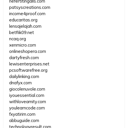
nefertitingalls.com
patsyscreations.com
income4proof.com
educaritas.org
lensajelajah.com
betflik09.net
ncaq.org
xenmicro.com
onlineshopera.com
dartyfresh.com
lewisenterprises.net
pcsoftwarefree.org
dailylinking.com
dnafyx.com
giocolenuvole.com
iyouessential.com
withloveamity.com
youlearncode.com
fxyatirim.com
abbuguide.com
technologyresult.com