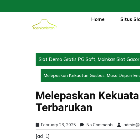
Skip
to
content
Home
Situs Sl
Slot Demo Gratis PG Soft, Mainkan Slot Gaco
Melepaskan Kekuatan Gasbos: Masa Depan Ene
Melepaskan Kekuata
Terbarukan
February 23, 2025
No Comments
admin@f
[ad_1]