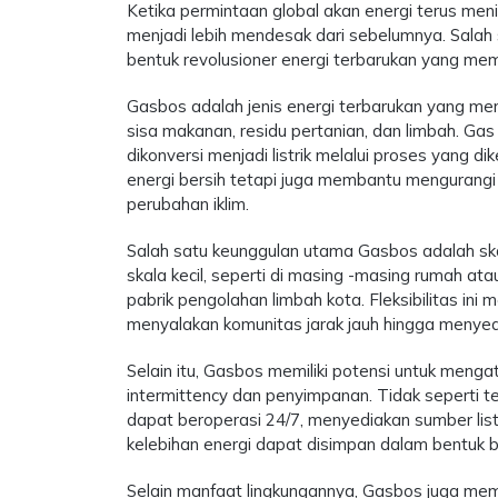
Ketika permintaan global akan energi terus men
menjadi lebih mendesak dari sebelumnya. Salah 
bentuk revolusioner energi terbarukan yang memili
Gasbos adalah jenis energi terbarukan yang me
sisa makanan, residu pertanian, dan limbah. Gas
dikonversi menjadi listrik melalui proses yang 
energi bersih tetapi juga membantu mengurangi
perubahan iklim.
Salah satu keunggulan utama Gasbos adalah ska
skala kecil, seperti di masing -masing rumah atau
pabrik pengolahan limbah kota. Fleksibilitas ini 
menyalakan komunitas jarak jauh hingga menye
Selain itu, Gasbos memiliki potensi untuk meng
intermittency dan penyimpanan. Tidak seperti t
dapat beroperasi 24/7, menyediakan sumber listri
kelebihan energi dapat disimpan dalam bentuk 
Selain manfaat lingkungannya, Gasbos juga memi