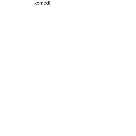
komedi
navigation