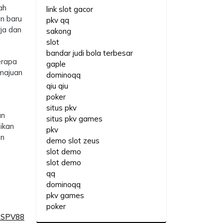
ah
link slot gacor
n baru
pkv qq
rja dan
sakong
slot
bandar judi bola terbesar
erapa
gaple
emajuan
dominoqq
qiu qiu
poker
situs pkv
an
situs pkv games
ikan
pkv
an
demo slot zeus
slot demo
slot demo
qq
dominoqq
pkv games
poker
k SPV88