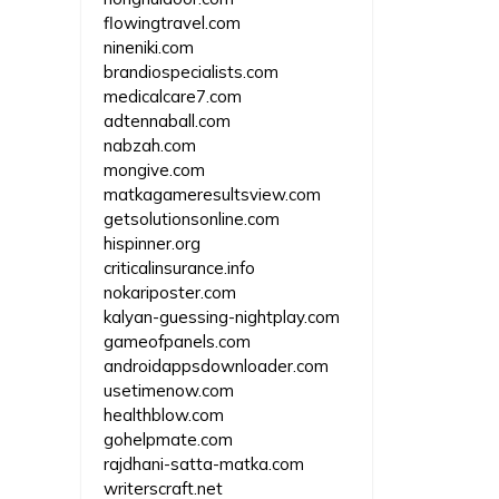
flowingtravel.com
nineniki.com
brandiospecialists.com
medicalcare7.com
adtennaball.com
nabzah.com
mongive.com
matkagameresultsview.com
getsolutionsonline.com
hispinner.org
criticalinsurance.info
nokariposter.com
kalyan-guessing-nightplay.com
gameofpanels.com
androidappsdownloader.com
usetimenow.com
healthblow.com
gohelpmate.com
rajdhani-satta-matka.com
writerscraft.net