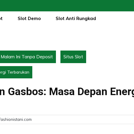
ot
Slot Demo
Slot Anti Rungkad
r Malam Ini Tanpa Deposit
Situs Slot
rgi Terbarukan
n Gasbos: Masa Depan Ener
ashionistani.com