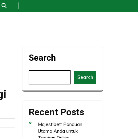
Search
Search
gi
Recent Posts
Majestibet: Panduan
Utama Anda untuk
Taruhan Online