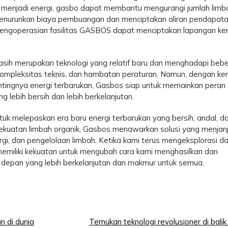
k menjadi energi, gasbo dapat membantu mengurangi jumlah limb
enurunkan biaya pembuangan dan menciptakan aliran pendapata
an pengoperasian fasilitas GASBOS dapat menciptakan lapangan ke
sih merupakan teknologi yang relatif baru dan menghadapi beb
 kompleksitas teknis, dan hambatan peraturan. Namun, dengan k
tingnya energi terbarukan, Gasbos siap untuk memainkan peran
 lebih bersih dan lebih berkelanjutan.
tuk melepaskan era baru energi terbarukan yang bersih, andal, d
kuatan limbah organik, Gasbos menawarkan solusi yang menjanj
gi, dan pengelolaan limbah. Ketika kami terus mengeksplorasi d
memiliki kekuatan untuk mengubah cara kami menghasilkan dan
depan yang lebih berkelanjutan dan makmur untuk semua.
n di dunia
Temukan teknologi revolusioner di bali