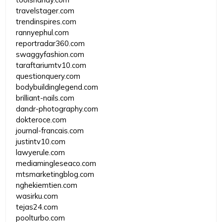
travelstager.com
trendinspires.com
rannyephul.com
reportradar360.com
swaggyfashion.com
taraftariumtv10.com
questionquery.com
bodybuildinglegend.com
brilliant-nails.com
dandr-photography.com
dokteroce.com
journal-francais.com
justintv10.com
lawyerule.com
mediamingleseaco.com
mtsmarketingblog.com
nghekiemtien.com
wasirku.com
tejas24.com
poolturbo.com