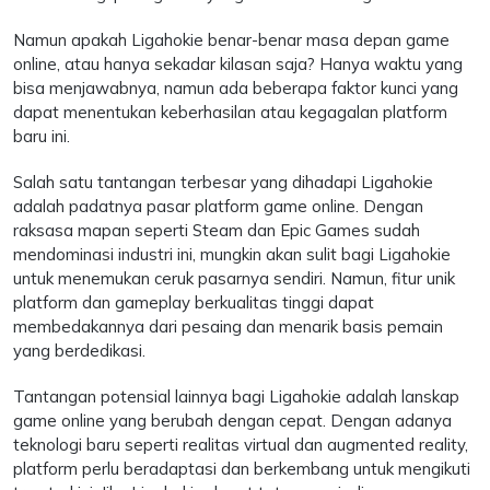
Namun apakah Ligahokie benar-benar masa depan game
online, atau hanya sekadar kilasan saja? Hanya waktu yang
bisa menjawabnya, namun ada beberapa faktor kunci yang
dapat menentukan keberhasilan atau kegagalan platform
baru ini.
Salah satu tantangan terbesar yang dihadapi Ligahokie
adalah padatnya pasar platform game online. Dengan
raksasa mapan seperti Steam dan Epic Games sudah
mendominasi industri ini, mungkin akan sulit bagi Ligahokie
untuk menemukan ceruk pasarnya sendiri. Namun, fitur unik
platform dan gameplay berkualitas tinggi dapat
membedakannya dari pesaing dan menarik basis pemain
yang berdedikasi.
Tantangan potensial lainnya bagi Ligahokie adalah lanskap
game online yang berubah dengan cepat. Dengan adanya
teknologi baru seperti realitas virtual dan augmented reality,
platform perlu beradaptasi dan berkembang untuk mengikuti