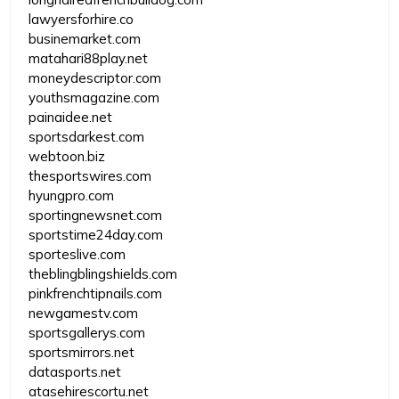
lawyersforhire.co
businemarket.com
matahari88play.net
moneydescriptor.com
youthsmagazine.com
painaidee.net
sportsdarkest.com
webtoon.biz
thesportswires.com
hyungpro.com
sportingnewsnet.com
sportstime24day.com
sporteslive.com
theblingblingshields.com
pinkfrenchtipnails.com
newgamestv.com
sportsgallerys.com
sportsmirrors.net
datasports.net
atasehirescortu.net