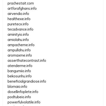
prachestait.com
artforafghans.info
airvendio.info
healthexe.info
puretecx.info
tecadvance.info
aminityio.info
amiolahu.info
ampacheme.info
ampullahu.info
aromaxme.info
asserthatecontrast.info
atenderme.info
bangumiio.info
bekosunhu.info
beneficialgrandiose.info
blomaio.info
dosellinfoplete.info
podtubeio.info
powerfulvolatile.info