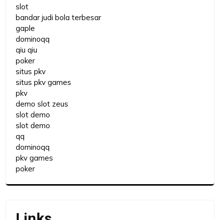
slot
bandar judi bola terbesar
gaple
dominoqq
qiu qiu
poker
situs pkv
situs pkv games
pkv
demo slot zeus
slot demo
slot demo
qq
dominoqq
pkv games
poker
Links