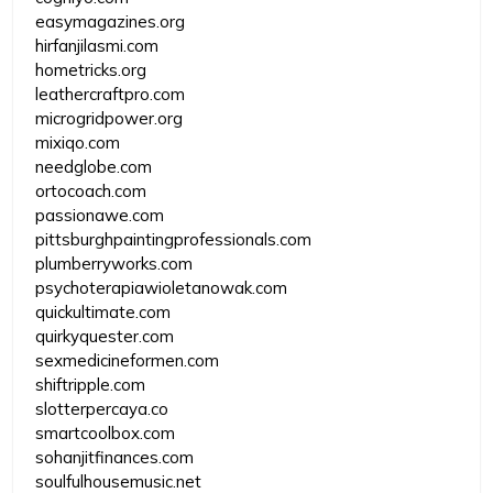
easymagazines.org
hirfanjilasmi.com
hometricks.org
leathercraftpro.com
microgridpower.org
mixiqo.com
needglobe.com
ortocoach.com
passionawe.com
pittsburghpaintingprofessionals.com
plumberryworks.com
psychoterapiawioletanowak.com
quickultimate.com
quirkyquester.com
sexmedicineformen.com
shiftripple.com
slotterpercaya.co
smartcoolbox.com
sohanjitfinances.com
soulfulhousemusic.net