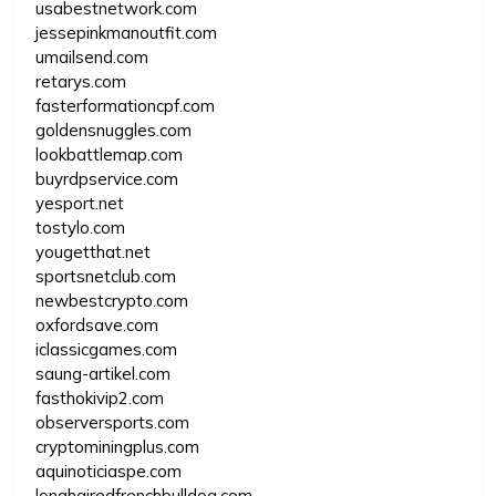
usabestnetwork.com
jessepinkmanoutfit.com
umailsend.com
retarys.com
fasterformationcpf.com
goldensnuggles.com
lookbattlemap.com
buyrdpservice.com
yesport.net
tostylo.com
yougetthat.net
sportsnetclub.com
newbestcrypto.com
oxfordsave.com
iclassicgames.com
saung-artikel.com
fasthokivip2.com
observersports.com
cryptominingplus.com
aquinoticiaspe.com
longhairedfrenchbulldog.com