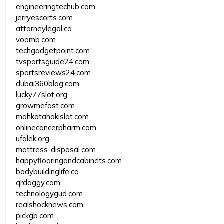
engineeringtechub.com
jerryescorts.com
attorneylegal.co
voomb.com
techgadgetpoint.com
tvsportsguide24.com
sportsreviews24.com
dubai360blog.com
lucky77slot.org
growmefast.com
mahkotahokislot.com
onlinecancerpharm.com
ufalek.org
mattress-disposal.com
happyflooringandcabinets.com
bodybuildinglife.co
qrdoggy.com
technologygud.com
realshocknews.com
pickgb.com