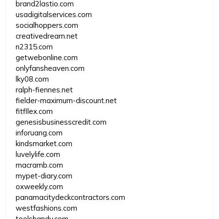
brand2lastio.com
usadigitalservices.com
socialhoppers.com
creativedream.net
n2315.com
getwebonline.com
onlyfansheaven.com
lky08.com
ralph-fiennes.net
fielder-maximum-discount.net
fitfllex.com
genesisbusinesscredit.com
inforuang.com
kindsmarket.com
luvelylife.com
macramb.com
mypet-diary.com
oxweekly.com
panamacitydeckcontractors.com
westfashions.com
toolshandy.com