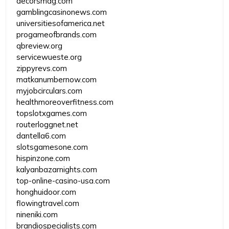
decorsmag.com
gamblingcasinonews.com
universitiesofamerica.net
progameofbrands.com
qbreview.org
servicewueste.org
zippyrevs.com
matkanumbernow.com
myjobcirculars.com
healthmoreoverfitness.com
topslotxgames.com
routerloggnet.net
dantella6.com
slotsgamesone.com
hispinzone.com
kalyanbazarnights.com
top-online-casino-usa.com
honghuidoor.com
flowingtravel.com
nineniki.com
brandiospecialists.com