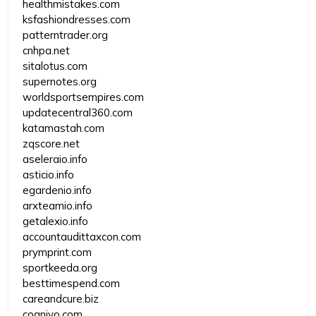
healthmistakes.com
ksfashiondresses.com
patterntrader.org
cnhpa.net
sitalotus.com
supernotes.org
worldsportsempires.com
updatecentral360.com
katamastah.com
zqscore.net
aseleraio.info
asticio.info
egardenio.info
arxteamio.info
getalexio.info
accountaudittaxcon.com
prymprint.com
sportkeeda.org
besttimespend.com
careandcure.biz
cogniyo.com