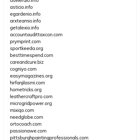
aseleraio.info
asticio.info
egardenio.info
arxteamio.info
getalexio.info
accountaudittaxcon.com
prymprint.com
sportkeeda.org
besttimespend.com
careandcure.biz
cogniyo.com
easymagazines.org
hirfanjilasmi.com
hometricks.org
leathercraftpro.com
microgridpower.org
mixiqo.com
needglobe.com
ortocoach.com
passionawe.com
pittsburghpaintingprofessionals.com