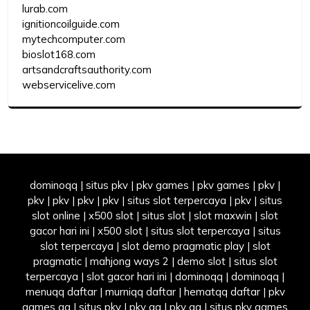
lurab.com
ignitioncoilguide.com
mytechcomputer.com
bioslot168.com
artsandcraftsauthority.com
webservicelive.com
dominoqq
|
situs pkv
|
pkv games
|
pkv games
|
pkv
|
pkv
|
pkv
|
pkv
|
pkv
|
situs slot terpercaya
|
pkv
|
situs
slot online
|
x500 slot
|
situs slot
|
slot maxwin
|
slot
gacor hari ini
|
x500 slot
|
situs slot terpercaya
|
situs
slot terpercaya
|
slot demo pragmatic play
|
slot
pragmatic
|
mahjong ways 2
|
demo slot
|
situs slot
terpercaya
|
slot gacor hari ini
|
dominoqq
|
dominoqq
|
menuqq daftar
|
murniqq daftar
|
hematqq daftar
|
pkv
games qq
|
situs pkv
|
pkv qq
|
pkv qq
|
situs pkv games