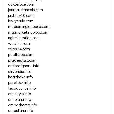
dokteroce.com
journal-francais.com
justintv10.com
lawyerule.com
mediamingleseaco.com
mtsmarketingblog.com
nghekiemtien.com
wasirku.com
tejas24.com
poolturbo.com
prachestait.com
artforafghans.info
airvendio.info
healthexe.info
puretecx.info
tecadvance.info
aminityio.info
amiolahu.info
ampacheme.info
ampullahu.info