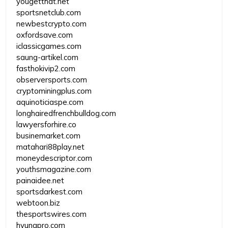
yougetthat.net
sportsnetclub.com
newbestcrypto.com
oxfordsave.com
iclassicgames.com
saung-artikel.com
fasthokivip2.com
observersports.com
cryptominingplus.com
aquinoticiaspe.com
longhairedfrenchbulldog.com
lawyersforhire.co
businemarket.com
matahari88play.net
moneydescriptor.com
youthsmagazine.com
painaidee.net
sportsdarkest.com
webtoon.biz
thesportswires.com
hyungpro.com