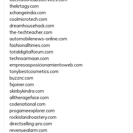
thekrtagy.com
xchangeindia.com
coolmicrotech.com
dreamhousehack.com
the-techteacher.com
automobilenews-online.com
fashionalltimes.com
totaldigitalforum.com
technoarmaan.com
empresasposicionamientoweb.com
tonybestcosmetics.com
buzznc.com
fxjoiner.com
skinbykindra.com
alltherageface.com
codenational.com
progameexplorer.com
rockislandroastery.com
directselling-pro.com
revenuealarm.com