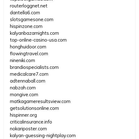
routerloggnet.net
dantella6.com
slotsgamesone.com
hispinzone.com
kalyanbazarnights.com
top-online-casino-usa.com
honghuidoor.com
flowingtravel.com
nineniki.com
brandiospecialists.com
medicalcare7.com
adtennaball.com
nabzah.com
mongive.com
matkagameresultsview.com
getsolutionsonline.com
hispinner.org
criticalinsurance.info
nokariposter.com
kalyan-guessing-nightplay.com