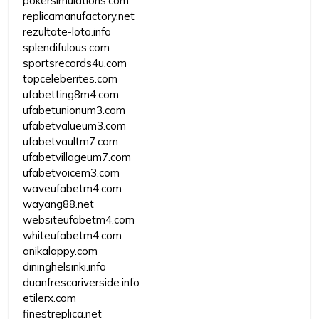
pokersimulations.com
replicamanufactory.net
rezultate-loto.info
splendifulous.com
sportsrecords4u.com
topceleberites.com
ufabetting8m4.com
ufabetunionum3.com
ufabetvalueum3.com
ufabetvaultm7.com
ufabetvillageum7.com
ufabetvoicem3.com
waveufabetm4.com
wayang88.net
websiteufabetm4.com
whiteufabetm4.com
anikalappy.com
dininghelsinki.info
duanfrescariverside.info
etilerx.com
finestreplica.net