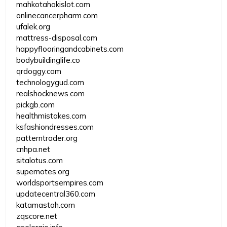
mahkotahokislot.com
onlinecancerpharm.com
ufalek.org
mattress-disposal.com
happyflooringandcabinets.com
bodybuildinglife.co
qrdoggy.com
technologygud.com
realshocknews.com
pickgb.com
healthmistakes.com
ksfashiondresses.com
patterntrader.org
cnhpa.net
sitalotus.com
supernotes.org
worldsportsempires.com
updatecentral360.com
katamastah.com
zqscore.net