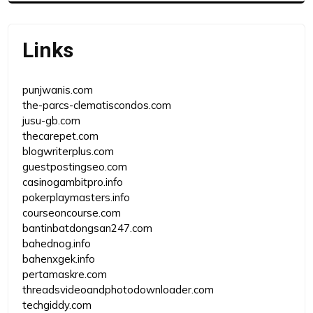
Links
punjwanis.com
the-parcs-clematiscondos.com
jusu-gb.com
thecarepet.com
blogwriterplus.com
guestpostingseo.com
casinogambitpro.info
pokerplaymasters.info
courseoncourse.com
bantinbatdongsan247.com
bahednog.info
bahenxgek.info
pertamaskre.com
threadsvideoandphotodownloader.com
techgiddy.com