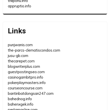
trilipohu.info
appruptio.info
Links
punjwanis.com
the-parcs-clematiscondos.com
jusu-gb.com
thecarepet.com
blogwriterplus.com
guestpostingseo.com
casinogambitpro.info
pokerplaymasters.info
courseoncourse.com
bantinbatdongsan247.com
bahednog.info
bahenxgek.info
pertamaskre.com