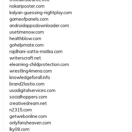
nokariposter.com
kalyan-guessing-nightplay.com
gameofpanels.com
androidappsdownloader.com
usetimenow.com
healthblow.com
gohelpmate.com
rajdhani-satta-matka.com
writerscraft.net
elearning-childprotection.com
wrestling4mena.com
knowledgeforall.info
brand2lastio.com
usadigitalservices.com
socialhoppers.com
creativedream.net
n2315.com
getwebonline.com
onlyfansheaven.com
lky08.com