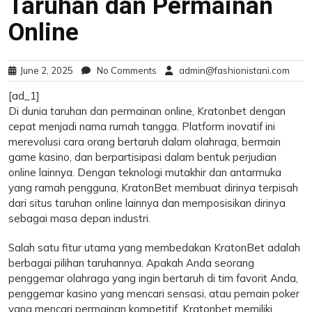
Taruhan dan Permainan
Online
June 2, 2025
No Comments
admin@fashionistani.com
[ad_1]
Di dunia taruhan dan permainan online, Kratonbet dengan
cepat menjadi nama rumah tangga. Platform inovatif ini
merevolusi cara orang bertaruh dalam olahraga, bermain
game kasino, dan berpartisipasi dalam bentuk perjudian
online lainnya. Dengan teknologi mutakhir dan antarmuka
yang ramah pengguna, KratonBet membuat dirinya terpisah
dari situs taruhan online lainnya dan memposisikan dirinya
sebagai masa depan industri.
Salah satu fitur utama yang membedakan KratonBet adalah
berbagai pilihan taruhannya. Apakah Anda seorang
penggemar olahraga yang ingin bertaruh di tim favorit Anda,
penggemar kasino yang mencari sensasi, atau pemain poker
yang mencari permainan kompetitif, Kratonbet memiliki