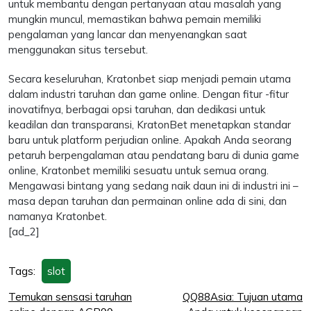
untuk membantu dengan pertanyaan atau masalah yang
mungkin muncul, memastikan bahwa pemain memiliki
pengalaman yang lancar dan menyenangkan saat
menggunakan situs tersebut.
Secara keseluruhan, Kratonbet siap menjadi pemain utama
dalam industri taruhan dan game online. Dengan fitur -fitur
inovatifnya, berbagai opsi taruhan, dan dedikasi untuk
keadilan dan transparansi, KratonBet menetapkan standar
baru untuk platform perjudian online. Apakah Anda seorang
petaruh berpengalaman atau pendatang baru di dunia game
online, Kratonbet memiliki sesuatu untuk semua orang.
Mengawasi bintang yang sedang naik daun ini di industri ini –
masa depan taruhan dan permainan online ada di sini, dan
namanya Kratonbet.
[ad_2]
Tags:
slot
Post
Temukan sensasi taruhan
QQ88Asia: Tujuan utama