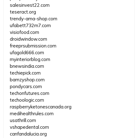
salesinvest22.com
teseract.org
trendy-ama-shop.com
ufabett732m7.com
visiofood.com
droidwindow.com
freeprsubmission.com
ufagold666.com
myinteriorblog.com
bnewsindia.com
techiepick.com
bamzyshop.com
pondycars.com
techonfutures.com
techoologic.com
raspberryketonescanada.org
medihealthrules.com
usathrill.com
vshapedental.com
canfandalucia.org