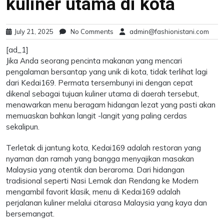
kuliner utama di kota
July 21, 2025
No Comments
admin@fashionistani.com
[ad_1]
Jika Anda seorang pencinta makanan yang mencari
pengalaman bersantap yang unik di kota, tidak terlihat lagi
dari Kedai169. Permata tersembunyi ini dengan cepat
dikenal sebagai tujuan kuliner utama di daerah tersebut,
menawarkan menu beragam hidangan lezat yang pasti akan
memuaskan bahkan langit -langit yang paling cerdas
sekalipun.
Terletak di jantung kota, Kedai169 adalah restoran yang
nyaman dan ramah yang bangga menyajikan masakan
Malaysia yang otentik dan beraroma. Dari hidangan
tradisional seperti Nasi Lemak dan Rendang ke Modern
mengambil favorit klasik, menu di Kedai169 adalah
perjalanan kuliner melalui citarasa Malaysia yang kaya dan
bersemangat.