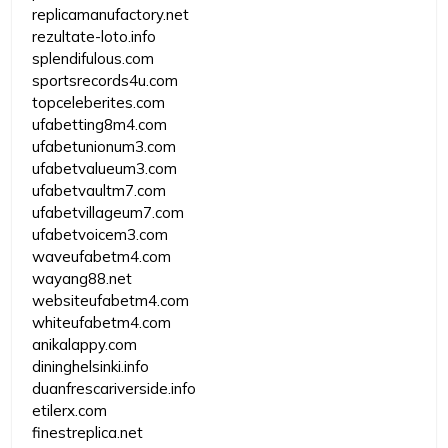
replicamanufactory.net
rezultate-loto.info
splendifulous.com
sportsrecords4u.com
topceleberites.com
ufabetting8m4.com
ufabetunionum3.com
ufabetvalueum3.com
ufabetvaultm7.com
ufabetvillageum7.com
ufabetvoicem3.com
waveufabetm4.com
wayang88.net
websiteufabetm4.com
whiteufabetm4.com
anikalappy.com
dininghelsinki.info
duanfrescariverside.info
etilerx.com
finestreplica.net