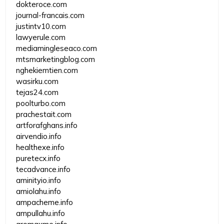
dokteroce.com
journal-francais.com
justintv10.com
lawyerule.com
mediamingleseaco.com
mtsmarketingblog.com
nghekiemtien.com
wasirku.com
tejas24.com
poolturbo.com
prachestait.com
artforafghans.info
airvendio.info
healthexe.info
puretecx.info
tecadvance.info
aminityio.info
amiolahu.info
ampacheme.info
ampullahu.info