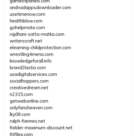
gameofpanels.com
androidappsdownloader.com
usetimenow.com
healthblow.com
gohelpmate.com
rajdhani-satta-matka.com
writerscraft.net
elearning-childprotection.com
wrestling4mena.com
knowledgeforall.info
brand2lastio.com
usadigitalservices.com
socialhoppers.com
creativedream.net
n2315.com
getwebonline.com
onlyfansheaven.com
lky08.com
ralph-fiennes.net
fielder-maximum-discount.net
fitfllex.com