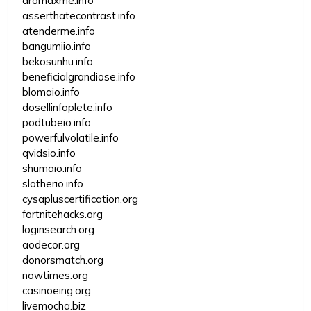
aromaxme.info
asserthatecontrast.info
atenderme.info
bangumiio.info
bekosunhu.info
beneficialgrandiose.info
blomaio.info
dosellinfoplete.info
podtubeio.info
powerfulvolatile.info
qvidsio.info
shumaio.info
slotherio.info
cysapluscertification.org
fortnitehacks.org
loginsearch.org
aodecor.org
donorsmatch.org
nowtimes.org
casinoeing.org
livemocha.biz