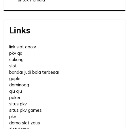
Links
link slot gacor
pkv qq
sakong
slot
bandar judi bola terbesar
gaple
dominoqq
qiu qiu
poker
situs pkv
situs pkv games
pkv
demo slot zeus