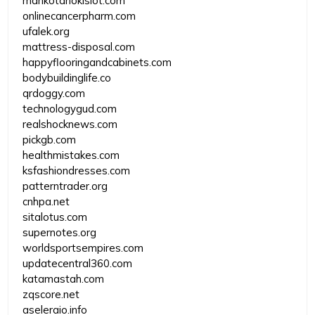
mahkotahokislot.com
onlinecancerpharm.com
ufalek.org
mattress-disposal.com
happyflooringandcabinets.com
bodybuildinglife.co
qrdoggy.com
technologygud.com
realshocknews.com
pickgb.com
healthmistakes.com
ksfashiondresses.com
patterntrader.org
cnhpa.net
sitalotus.com
supernotes.org
worldsportsempires.com
updatecentral360.com
katamastah.com
zqscore.net
aseleraio.info