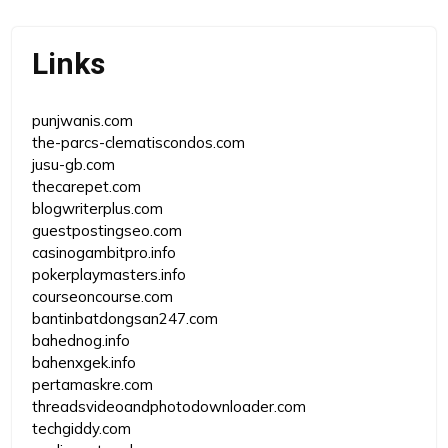
Links
punjwanis.com
the-parcs-clematiscondos.com
jusu-gb.com
thecarepet.com
blogwriterplus.com
guestpostingseo.com
casinogambitpro.info
pokerplaymasters.info
courseoncourse.com
bantinbatdongsan247.com
bahednog.info
bahenxgek.info
pertamaskre.com
threadsvideoandphotodownloader.com
techgiddy.com