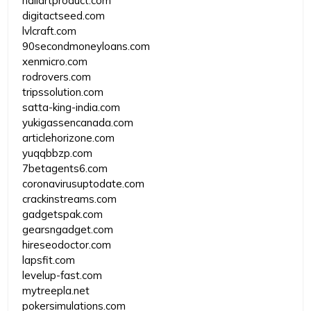
nailartproduct.com
digitactseed.com
lvlcraft.com
90secondmoneyloans.com
xenmicro.com
rodrovers.com
tripssolution.com
satta-king-india.com
yukigassencanada.com
articlehorizone.com
yuqqbbzp.com
7betagents6.com
coronavirusuptodate.com
crackinstreams.com
gadgetspak.com
gearsngadget.com
hireseodoctor.com
lapsfit.com
levelup-fast.com
mytreepla.net
pokersimulations.com