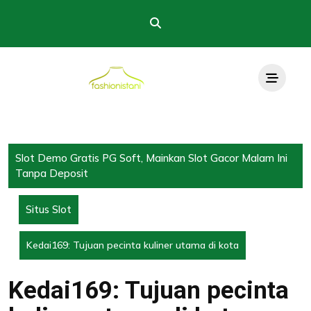
Skip
to
content
Slot Demo Gratis PG Soft, Mainkan Slot Gacor Malam Ini
Tanpa Deposit
Situs Slot
Kedai169: Tujuan pecinta kuliner utama di kota
Kedai169: Tujuan pecinta