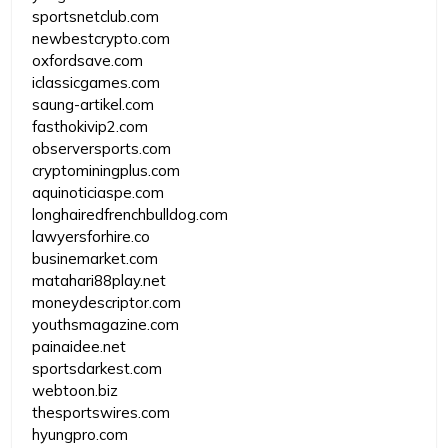
sportsnetclub.com
newbestcrypto.com
oxfordsave.com
iclassicgames.com
saung-artikel.com
fasthokivip2.com
observersports.com
cryptominingplus.com
aquinoticiaspe.com
longhairedfrenchbulldog.com
lawyersforhire.co
businemarket.com
matahari88play.net
moneydescriptor.com
youthsmagazine.com
painaidee.net
sportsdarkest.com
webtoon.biz
thesportswires.com
hyungpro.com