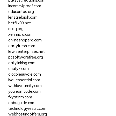
patsyscreations.com
income4proof.com
educaritas.org
lensajelajah.com
betflik09.net
ncaq.org
xenmicro.com
onlineshopera.com
dartyfresh.com
lewisenterprises.net
pcsoftwarefree.org
dailylinking.com
dnafyx.com
giocolenuvole.com
iyouessential.com
withloveamity.com
youlearncode.com
fxyatirim.com
abbuguide.com
technologyresult.com
webhostingoffers.org