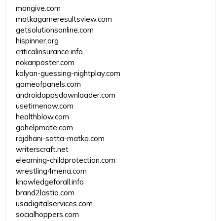
mongive.com
matkagameresultsview.com
getsolutionsonline.com
hispinner.org
criticalinsurance.info
nokariposter.com
kalyan-guessing-nightplay.com
gameofpanels.com
androidappsdownloader.com
usetimenow.com
healthblow.com
gohelpmate.com
rajdhani-satta-matka.com
writerscraft.net
elearning-childprotection.com
wrestling4mena.com
knowledgeforall.info
brand2lastio.com
usadigitalservices.com
socialhoppers.com