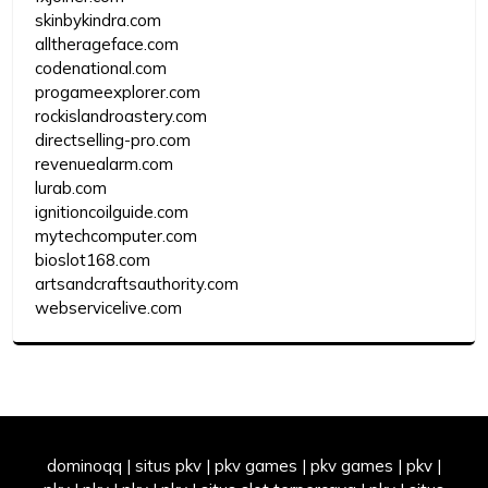
skinbykindra.com
alltherageface.com
codenational.com
progameexplorer.com
rockislandroastery.com
directselling-pro.com
revenuealarm.com
lurab.com
ignitioncoilguide.com
mytechcomputer.com
bioslot168.com
artsandcraftsauthority.com
webservicelive.com
dominoqq
|
situs pkv
|
pkv games
|
pkv games
|
pkv
|