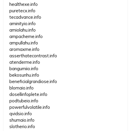
healthexe.info
puretecx.info
tecadvance.info
aminityio.info
amiolahu.info
ampacheme.info
ampullahu.info
aromaxme.info
asserthatecontrast.info
atenderme.info
bangumiio.info
bekosunhu.info
beneficialgrandiose.info
blomaio.info
dosellinfoplete.info
podtubeio.info
powerfulvolatile.info
qvidsio.info
shumaio.info
slotherio.info