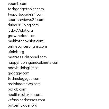
voomb.com
techgadgetpoint.com
tvsportsguide24.com
sportsreviews24.com
dubai360blog.com
lucky77slot.org
growmefast.com
mahkotahokislot.com
onlinecancerpharm.com
ufalek.org
mattress-disposal.com
happyflooringandcabinets.com
bodybuildinglife.co
qrdoggy.com
technologygud.com
realshocknews.com
pickgb.com
healthmistakes.com
ksfashiondresses.com
patterntrader.org