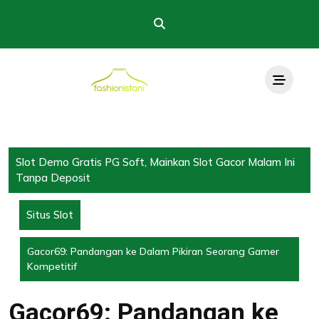
Skip
to
content
Slot Demo Gratis PG Soft, Mainkan Slot Gacor Malam Ini
Tanpa Deposit
Situs Slot
Gacor69: Pandangan ke Dalam Pikiran Seorang Gamer
Kompetitif
Gacor69: Pandangan ke