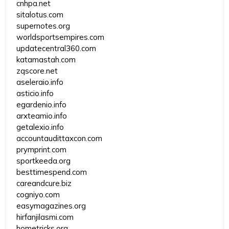
cnhpa.net
sitalotus.com
supernotes.org
worldsportsempires.com
updatecentral360.com
katamastah.com
zqscore.net
aseleraio.info
asticio.info
egardenio.info
arxteamio.info
getalexio.info
accountaudittaxcon.com
prymprint.com
sportkeeda.org
besttimespend.com
careandcure.biz
cogniyo.com
easymagazines.org
hirfanjilasmi.com
hometricks.org