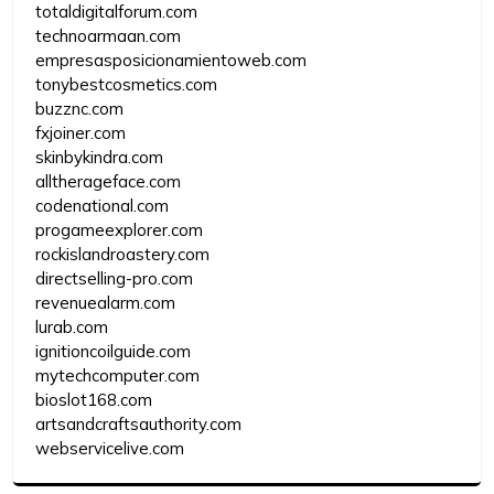
totaldigitalforum.com
technoarmaan.com
empresasposicionamientoweb.com
tonybestcosmetics.com
buzznc.com
fxjoiner.com
skinbykindra.com
alltherageface.com
codenational.com
progameexplorer.com
rockislandroastery.com
directselling-pro.com
revenuealarm.com
lurab.com
ignitioncoilguide.com
mytechcomputer.com
bioslot168.com
artsandcraftsauthority.com
webservicelive.com