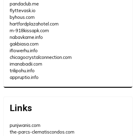
pandaclub.me
flyttevask.io
byhous.com
hartfordplazahotel.com
m-918kissapk.com
nabavkame.info
gakbiasa.com
iflowerhu.info
chicagocrystalconnection.com
imanabadii.com
trilipohu.info
appruptio.info
Links
punjwanis.com
the-parcs-clematiscondos.com