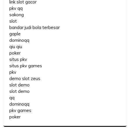
link slot gacor
pkv qq
sakong
slot
bandar judi bola terbesar
gaple
dominoqq
qiu qiu
poker
situs pkv
situs pkv games
pkv
demo slot zeus
slot demo
slot demo
qq
dominoqq
pkv games
poker