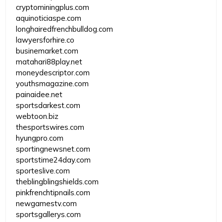
cryptominingplus.com
aquinoticiaspe.com
longhairedfrenchbulldog.com
lawyersforhire.co
businemarket.com
matahari88play.net
moneydescriptor.com
youthsmagazine.com
painaidee.net
sportsdarkest.com
webtoon.biz
thesportswires.com
hyungpro.com
sportingnewsnet.com
sportstime24day.com
sporteslive.com
theblingblingshields.com
pinkfrenchtipnails.com
newgamestv.com
sportsgallerys.com