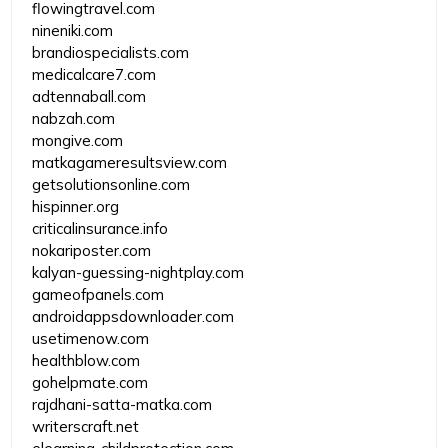
flowingtravel.com
nineniki.com
brandiospecialists.com
medicalcare7.com
adtennaball.com
nabzah.com
mongive.com
matkagameresultsview.com
getsolutionsonline.com
hispinner.org
criticalinsurance.info
nokariposter.com
kalyan-guessing-nightplay.com
gameofpanels.com
androidappsdownloader.com
usetimenow.com
healthblow.com
gohelpmate.com
rajdhani-satta-matka.com
writerscraft.net