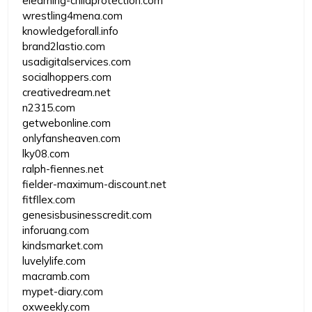
elearning-childprotection.com
wrestling4mena.com
knowledgeforall.info
brand2lastio.com
usadigitalservices.com
socialhoppers.com
creativedream.net
n2315.com
getwebonline.com
onlyfansheaven.com
lky08.com
ralph-fiennes.net
fielder-maximum-discount.net
fitfllex.com
genesisbusinesscredit.com
inforuang.com
kindsmarket.com
luvelylife.com
macramb.com
mypet-diary.com
oxweekly.com