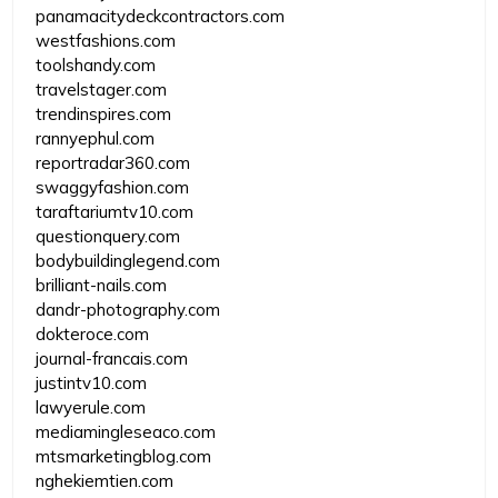
panamacitydeckcontractors.com
westfashions.com
toolshandy.com
travelstager.com
trendinspires.com
rannyephul.com
reportradar360.com
swaggyfashion.com
taraftariumtv10.com
questionquery.com
bodybuildinglegend.com
brilliant-nails.com
dandr-photography.com
dokteroce.com
journal-francais.com
justintv10.com
lawyerule.com
mediamingleseaco.com
mtsmarketingblog.com
nghekiemtien.com