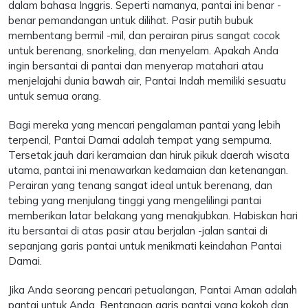
dalam bahasa Inggris. Seperti namanya, pantai ini benar -
benar pemandangan untuk dilihat. Pasir putih bubuk
membentang bermil -mil, dan perairan pirus sangat cocok
untuk berenang, snorkeling, dan menyelam. Apakah Anda
ingin bersantai di pantai dan menyerap matahari atau
menjelajahi dunia bawah air, Pantai Indah memiliki sesuatu
untuk semua orang.
Bagi mereka yang mencari pengalaman pantai yang lebih
terpencil, Pantai Damai adalah tempat yang sempurna.
Tersetak jauh dari keramaian dan hiruk pikuk daerah wisata
utama, pantai ini menawarkan kedamaian dan ketenangan.
Perairan yang tenang sangat ideal untuk berenang, dan
tebing yang menjulang tinggi yang mengelilingi pantai
memberikan latar belakang yang menakjubkan. Habiskan hari
itu bersantai di atas pasir atau berjalan -jalan santai di
sepanjang garis pantai untuk menikmati keindahan Pantai
Damai.
Jika Anda seorang pencari petualangan, Pantai Aman adalah
pantai untuk Anda. Bentangan garis pantai yang kokoh dan