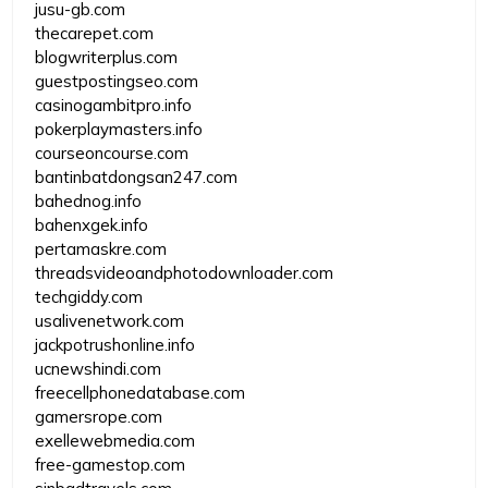
jusu-gb.com
thecarepet.com
blogwriterplus.com
guestpostingseo.com
casinogambitpro.info
pokerplaymasters.info
courseoncourse.com
bantinbatdongsan247.com
bahednog.info
bahenxgek.info
pertamaskre.com
threadsvideoandphotodownloader.com
techgiddy.com
usalivenetwork.com
jackpotrushonline.info
ucnewshindi.com
freecellphonedatabase.com
gamersrope.com
exellewebmedia.com
free-gamestop.com