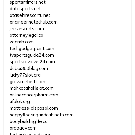
sportsmirrors.net
datasports.net
atasehirescortu.net
engineeringtechub.com
jerryescorts.com
attorneylegal.co
voomb.com
techgadgetpoint.com
tvsportsguide24.com
sportsreviews24.com
dubai360blog.com
lucky77slot.org
growmefast.com
mahkotahokislot.com
onlinecancerpharm.com
ufalek.org
mattress-disposal.com
happyflooringandcabinets.com
bodybuildinglife.co
qrdoggy.com
technologygud.com