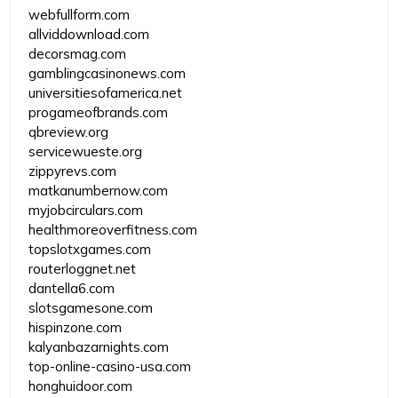
webfullform.com
allviddownload.com
decorsmag.com
gamblingcasinonews.com
universitiesofamerica.net
progameofbrands.com
qbreview.org
servicewueste.org
zippyrevs.com
matkanumbernow.com
myjobcirculars.com
healthmoreoverfitness.com
topslotxgames.com
routerloggnet.net
dantella6.com
slotsgamesone.com
hispinzone.com
kalyanbazarnights.com
top-online-casino-usa.com
honghuidoor.com