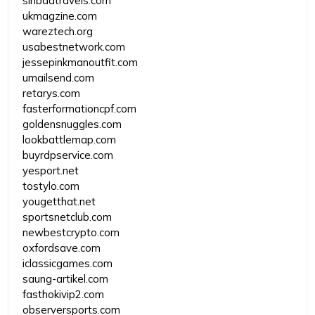
sinbadtravels.com
ukmagzine.com
wareztech.org
usabestnetwork.com
jessepinkmanoutfit.com
umailsend.com
retarys.com
fasterformationcpf.com
goldensnuggles.com
lookbattlemap.com
buyrdpservice.com
yesport.net
tostylo.com
yougetthat.net
sportsnetclub.com
newbestcrypto.com
oxfordsave.com
iclassicgames.com
saung-artikel.com
fasthokivip2.com
observersports.com