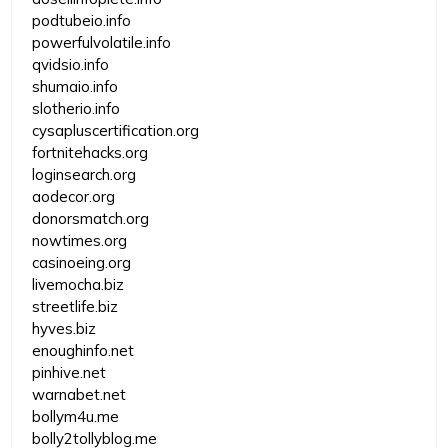
podtubeio.info
powerfulvolatile.info
qvidsio.info
shumaio.info
slotherio.info
cysapluscertification.org
fortnitehacks.org
loginsearch.org
aodecor.org
donorsmatch.org
nowtimes.org
casinoeing.org
livemocha.biz
streetlife.biz
hyves.biz
enoughinfo.net
pinhive.net
warnabet.net
bollym4u.me
bolly2tollyblog.me