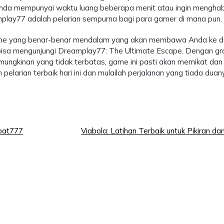
Anda mempunyai waktu luang beberapa menit atau ingin mengha
mplay77 adalah pelarian sempurna bagi para gamer di mana pun.
game yang benar-benar mendalam yang akan membawa Anda ke d
isa mengunjungi Dreamplay77: The Ultimate Escape. Dengan gr
mungkinan yang tidak terbatas, game ini pasti akan memikat dan
elarian terbaik hari ini dan mulailah perjalanan yang tiada duan
ebat777
Viabola: Latihan Terbaik untuk Pikiran d