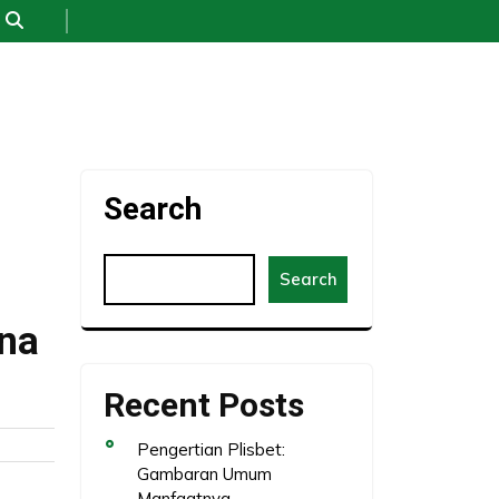
Search
Search
ana
Recent Posts
Pengertian Plisbet:
Gambaran Umum
Manfaatnya