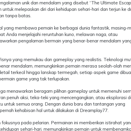
ngalaman unik dan mendalam yang disebut “The Ultimate Escap
untuk melepaskan diri dari kehidupan sehari-hari dan terjun ke d
an tanpa batas.
ual yang membawa pemain ke berbagai dunia fantastik, masing-
aat Anda menjelajahi reruntuhan kuno, melawan naga, atau
nawarkan pengalaman bermain yang benar-benar mendalam yan
fisnya yang memukau dan gameplay yang realistis. Teknologi mut
benar mendalam, memungkinkan pemain merasa seolah-olah me
etail terkecil hingga lanskap termegah, setiap aspek game dibua
ermain game yang tak terlupakan.
7 juga menawarkan beragam pilihan gameplay untuk memenuhi se
an penuh aksi, teka-teki yang mencengangkan, atau eksplorasi 
tu untuk semua orang. Dengan dunia baru dan tantangan yang
pernah kehabisan hal untuk dilakukan di Dreamplay77.
usnya pada pelarian. Permainan ini memberikan istirahat yan
 kehidupan sehari-hari, memungkinkan pemain untuk membenamkan