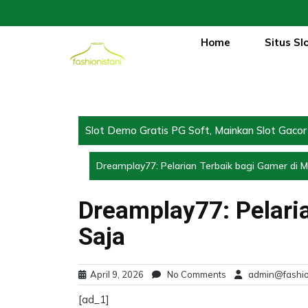
Skip
to
content
Home
Situs Sl
Slot Demo Gratis PG Soft, Mainkan Slot Gaco
Dreamplay77: Pelarian Terbaik bagi Gamer di 
Dreamplay77: Pelari
Saja
April 9, 2026
No Comments
admin@fashio
[ad_1]