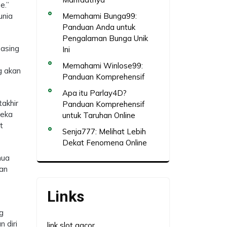
e.”
unia
Memahami Bunga99:
Panduan Anda untuk
Pengalaman Bunga Unik
masing
Ini
Memahami Winlose99:
g akan
Panduan Komprehensif
Apa itu Parlay4D?
akhir
Panduan Komprehensif
reka
untuk Taruhan Online
t
Senja777: Melihat Lebih
Dekat Fenomena Online
mua
dan
Links
g
 diri
link slot gacor