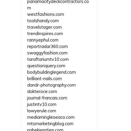
panamacitydeckcontractors.co
m
westfashions.com
toolshandy.com
travelstager.com
trendinspires.com
rannyephul.com
reportradar360.com
swaggyfashion.com
taraftariumtv10.com
questionquery.com
bodybuildinglegend.com
brilliant-nails.com
dandr-photography.com
dokteroce.com
journal-francais.com
justintv10.com
lawyerule.com
mediamingleseaco.com
mtsmarketingblog.com
nghekiemtien.com