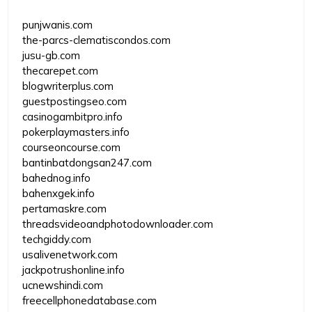
punjwanis.com
the-parcs-clematiscondos.com
jusu-gb.com
thecarepet.com
blogwriterplus.com
guestpostingseo.com
casinogambitpro.info
pokerplaymasters.info
courseoncourse.com
bantinbatdongsan247.com
bahednog.info
bahenxgek.info
pertamaskre.com
threadsvideoandphotodownloader.com
techgiddy.com
usalivenetwork.com
jackpotrushonline.info
ucnewshindi.com
freecellphonedatabase.com