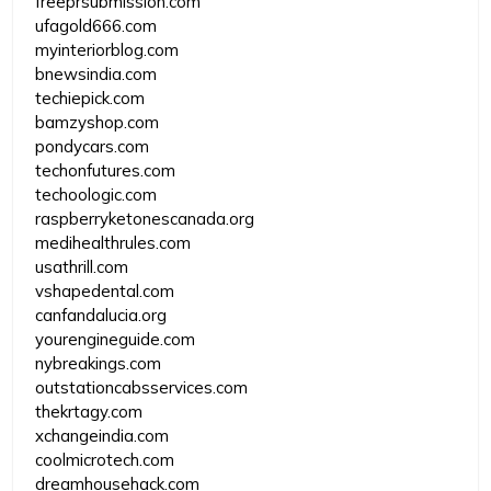
freeprsubmission.com
ufagold666.com
myinteriorblog.com
bnewsindia.com
techiepick.com
bamzyshop.com
pondycars.com
techonfutures.com
techoologic.com
raspberryketonescanada.org
medihealthrules.com
usathrill.com
vshapedental.com
canfandalucia.org
yourengineguide.com
nybreakings.com
outstationcabsservices.com
thekrtagy.com
xchangeindia.com
coolmicrotech.com
dreamhousehack.com