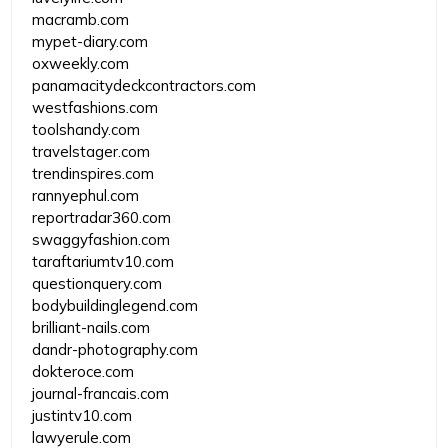
macramb.com
mypet-diary.com
oxweekly.com
panamacitydeckcontractors.com
westfashions.com
toolshandy.com
travelstager.com
trendinspires.com
rannyephul.com
reportradar360.com
swaggyfashion.com
taraftariumtv10.com
questionquery.com
bodybuildinglegend.com
brilliant-nails.com
dandr-photography.com
dokteroce.com
journal-francais.com
justintv10.com
lawyerule.com