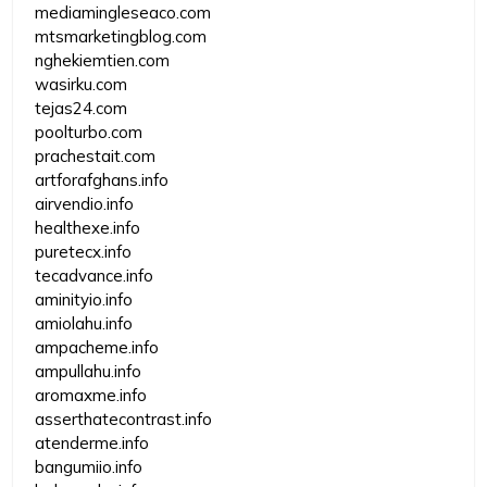
mediamingleseaco.com
mtsmarketingblog.com
nghekiemtien.com
wasirku.com
tejas24.com
poolturbo.com
prachestait.com
artforafghans.info
airvendio.info
healthexe.info
puretecx.info
tecadvance.info
aminityio.info
amiolahu.info
ampacheme.info
ampullahu.info
aromaxme.info
asserthatecontrast.info
atenderme.info
bangumiio.info