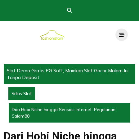
Skip
to
content
Slot Demo Gratis PG Soft, Mainkan Slot Gacor Malam Ini
Tanpa Deposit
Situs Slot
Dari Hobi Niche hingga Sensasi Internet: Perjalanan
Salam88
Dari Hobi Niche hingga