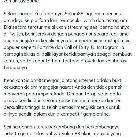
komunitas game.
Selain channel YouTube-nya, Salam88 juga memperluas
brandnya ke platform lain, termasuk Twitch dan Instagram.
Dia secara teratur melakukan streaming sesi permainannya
di Twitch, berinteraksi dengan penggemar secara real-time
dan menunjukkan keahliannya dalam permainan multipemain
populer seperti Fortnite dan Call of Duty. Di Instagram, ia
berbagi sekilas di balik layar kehidupannya sebagai pembuat
konten, serta kabar terbaru tentang proyek dan kolaborasi
terbarunya.
Kenaikan Salam88 menjadi bintang internet adalah bukti
kekuatan dalam mengejar hasrat Anda dan tidak pernah
menyerah pada impian Anda. Dengan tetap setia pada
dirinya sendiri dan secara konsisten memberikan konten
berkualitas tinggi, ia telah berhasil mengukir ceruk untuk
dirinya sendiri dalam dunia kompetitif game online.
Seiring dengan terus berkembang dan berkembangnya
industri game, jelas bahwa Salam88 akan menjadi yang