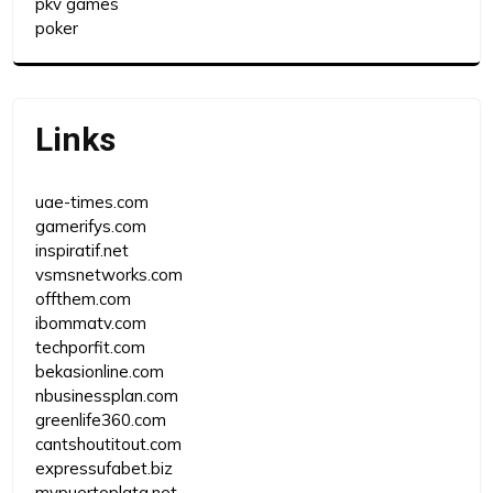
pkv games
poker
Links
uae-times.com
gamerifys.com
inspiratif.net
vsmsnetworks.com
offthem.com
ibommatv.com
techporfit.com
bekasionline.com
nbusinessplan.com
greenlife360.com
cantshoutitout.com
expressufabet.biz
mypuertoplata.net