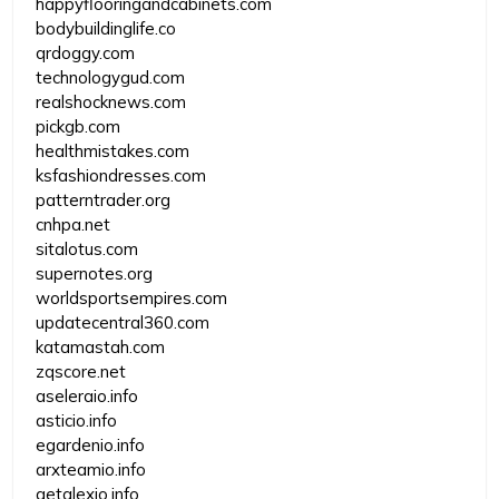
happyflooringandcabinets.com
bodybuildinglife.co
qrdoggy.com
technologygud.com
realshocknews.com
pickgb.com
healthmistakes.com
ksfashiondresses.com
patterntrader.org
cnhpa.net
sitalotus.com
supernotes.org
worldsportsempires.com
updatecentral360.com
katamastah.com
zqscore.net
aseleraio.info
asticio.info
egardenio.info
arxteamio.info
getalexio.info