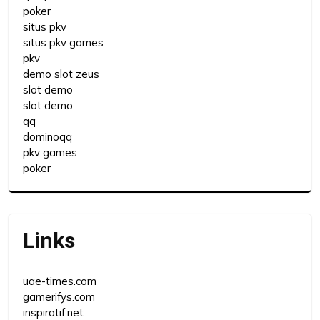
poker
situs pkv
situs pkv games
pkv
demo slot zeus
slot demo
slot demo
qq
dominoqq
pkv games
poker
Links
uae-times.com
gamerifys.com
inspiratif.net