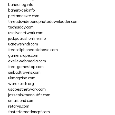
bahednog.info
bahenxgek.info
pertamaskre.com
threadsvideoandphotodownloader.com
techgiddy.com
usalivenetwork.com
jackpotrushonline.info
ucnewshindi.com
freecellphonedatabase.com
gamersrope.com
exellewebmedia.com
free-gamestop.com
sinbadtravels.com
ukmagzine.com
wareztech.org
usabestnetwork.com
jessepinkmanoutfit.com
umailsend.com
retarys.com
fasterformationcpf.com