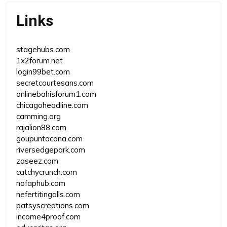
Links
stagehubs.com
1x2forum.net
login99bet.com
secretcourtesans.com
onlinebahisforum1.com
chicagoheadline.com
camming.org
rajalion88.com
goupuntacana.com
riversedgepark.com
zaseez.com
catchycrunch.com
nofaphub.com
nefertitingalls.com
patsyscreations.com
income4proof.com