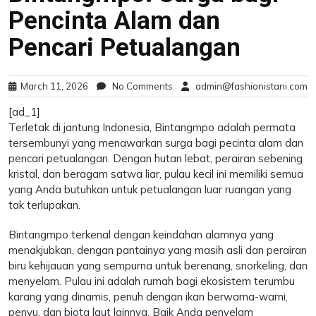
Pencinta Alam dan
Pencari Petualangan
March 11, 2026
No Comments
admin@fashionistani.com
[ad_1]
Terletak di jantung Indonesia, Bintangmpo adalah permata
tersembunyi yang menawarkan surga bagi pecinta alam dan
pencari petualangan. Dengan hutan lebat, perairan sebening
kristal, dan beragam satwa liar, pulau kecil ini memiliki semua
yang Anda butuhkan untuk petualangan luar ruangan yang
tak terlupakan.
Bintangmpo terkenal dengan keindahan alamnya yang
menakjubkan, dengan pantainya yang masih asli dan perairan
biru kehijauan yang sempurna untuk berenang, snorkeling, dan
menyelam. Pulau ini adalah rumah bagi ekosistem terumbu
karang yang dinamis, penuh dengan ikan berwarna-warni,
penyu, dan biota laut lainnya. Baik Anda penyelam