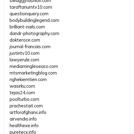
swaggyfashion.com
taraftariumtv10.com
questionquery.com
bodybuildinglegend.com
brilliant-nails.com
dandr-photography.com
dokteroce.com
journal-francais.com
justintv10.com
lawyerule.com
mediamingleseaco.com
mtsmarketingblog.com
nghekiemtien.com
wasirku.com
tejas24.com
poolturbo.com
prachestait.com
artforafghans.info
airvendio.info
healthexe.info
puretecx.info