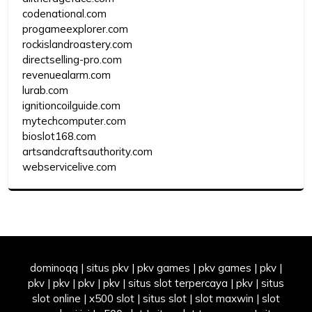
codenational.com
progameexplorer.com
rockislandroastery.com
directselling-pro.com
revenuealarm.com
lurab.com
ignitioncoilguide.com
mytechcomputer.com
bioslot168.com
artsandcraftsauthority.com
webservicelive.com
dominoqq
|
situs pkv
|
pkv games
|
pkv games
|
pkv
|
pkv
|
pkv
|
pkv
|
pkv
|
situs slot terpercaya
|
pkv
|
situs
slot online
|
x500 slot
|
situs slot
|
slot maxwin
|
slot