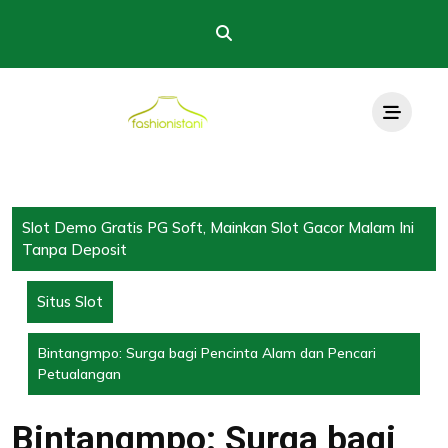
Skip
to
content
Slot Demo Gratis PG Soft, Mainkan Slot Gacor Malam Ini
Tanpa Deposit
Situs Slot
Bintangmpo: Surga bagi Pencinta Alam dan Pencari
Petualangan
Bintangmpo: Surga bagi