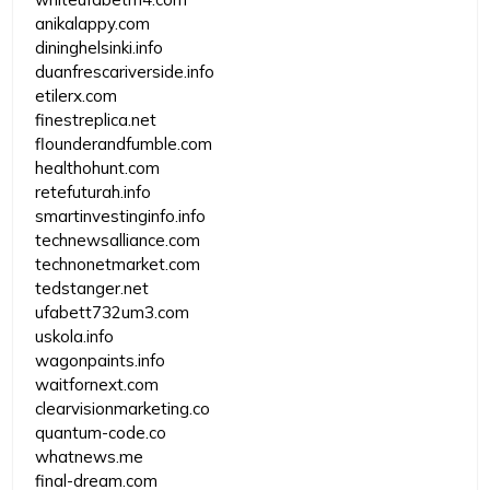
anikalappy.com
dininghelsinki.info
duanfrescariverside.info
etilerx.com
finestreplica.net
flounderandfumble.com
healthohunt.com
retefuturah.info
smartinvestinginfo.info
technewsalliance.com
technonetmarket.com
tedstanger.net
ufabett732um3.com
uskola.info
wagonpaints.info
waitfornext.com
clearvisionmarketing.co
quantum-code.co
whatnews.me
final-dream.com