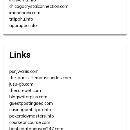
chicagocrystalconnection.com
imanabadii.com
trilipohu.info
appruptio.info
Links
punjwanis.com
the-parcs-clematiscondos.com
jusu-gb.com
thecarepet.com
blogwriterplus.com
guestpostingseo.com
casinogambitpro.info
pokerplaymasters.info
courseoncourse.com
bantinbatdongsan247.com