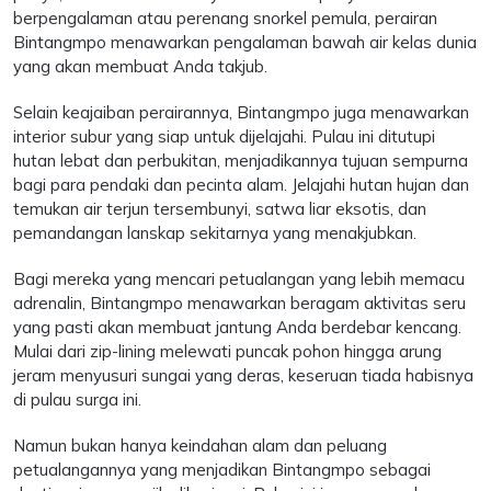
berpengalaman atau perenang snorkel pemula, perairan
Bintangmpo menawarkan pengalaman bawah air kelas dunia
yang akan membuat Anda takjub.
Selain keajaiban perairannya, Bintangmpo juga menawarkan
interior subur yang siap untuk dijelajahi. Pulau ini ditutupi
hutan lebat dan perbukitan, menjadikannya tujuan sempurna
bagi para pendaki dan pecinta alam. Jelajahi hutan hujan dan
temukan air terjun tersembunyi, satwa liar eksotis, dan
pemandangan lanskap sekitarnya yang menakjubkan.
Bagi mereka yang mencari petualangan yang lebih memacu
adrenalin, Bintangmpo menawarkan beragam aktivitas seru
yang pasti akan membuat jantung Anda berdebar kencang.
Mulai dari zip-lining melewati puncak pohon hingga arung
jeram menyusuri sungai yang deras, keseruan tiada habisnya
di pulau surga ini.
Namun bukan hanya keindahan alam dan peluang
petualangannya yang menjadikan Bintangmpo sebagai