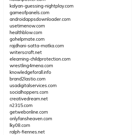
kalyan-guessing-nightplay.com
gameofpanels.com
androidappsdownloader.com
usetimenow.com
healthblow.com
gohelpmate.com
rajdhani-satta-matka.com
writerscraft.net
elearning-childprotection.com
wrestling4mena.com
knowledgeforall.info
brand2lastio.com
usadigitalservices.com
socialhoppers.com
creativedream.net
n2315.com
getwebonline.com
onlyfansheaven.com
lky08.com
ralph-fiennes.net