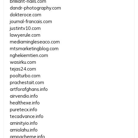
brilliant-nails.com
dandr-photography.com
dokteroce.com
journal-francais.com
justintv10.com
lawyerule.com
mediamingleseaco.com
mtsmarketingblog.com
nghekiemtien.com
wasirku.com
tejas24.com
poolturbo.com
prachestait.com
artforafghans.info
airvendio.info
healthexe.info
puretecx.info
tecadvance.info
aminityio.info
amiolahu.info
ampacheme.info