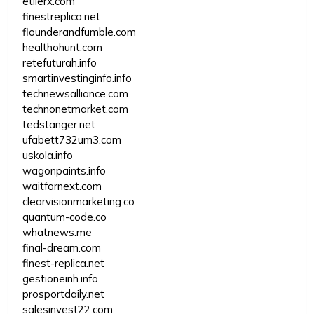
etilerx.com
finestreplica.net
flounderandfumble.com
healthohunt.com
retefuturah.info
smartinvestinginfo.info
technewsalliance.com
technonetmarket.com
tedstanger.net
ufabett732um3.com
uskola.info
wagonpaints.info
waitfornext.com
clearvisionmarketing.co
quantum-code.co
whatnews.me
final-dream.com
finest-replica.net
gestioneinh.info
prosportdaily.net
salesinvest22.com