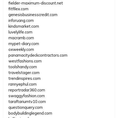
fielder-maximum-discount.net
fitfllex.com
genesisbusinesscredit.com
inforuang.com
kindsmarket.com
luvelylife.com
macramb.com
mypet-diary.com
oxweekly.com
panamacitydeckcontractors.com
westfashions.com
toolshandy.com
travelstager.com
trendinspires.com
rannyephul.com
reportradar360.com
swaggyfashion.com
taraftariumtv10.com
questionquery.com
bodybuildinglegend.com