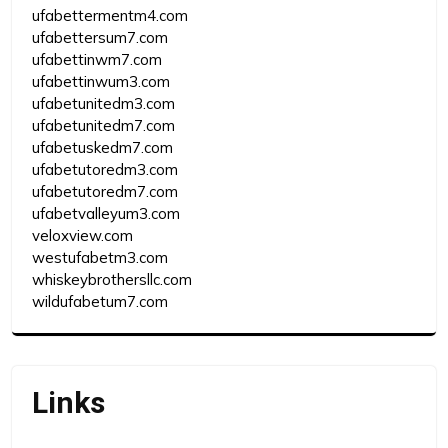
ufabettermentm4.com
ufabettersum7.com
ufabettinwm7.com
ufabettinwum3.com
ufabetunitedm3.com
ufabetunitedm7.com
ufabetuskedm7.com
ufabetutoredm3.com
ufabetutoredm7.com
ufabetvalleyum3.com
veloxview.com
westufabetm3.com
whiskeybrothersllc.com
wildufabetum7.com
Links