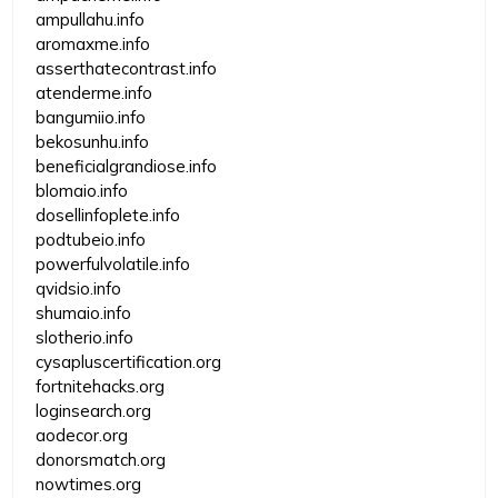
ampullahu.info
aromaxme.info
asserthatecontrast.info
atenderme.info
bangumiio.info
bekosunhu.info
beneficialgrandiose.info
blomaio.info
dosellinfoplete.info
podtubeio.info
powerfulvolatile.info
qvidsio.info
shumaio.info
slotherio.info
cysapluscertification.org
fortnitehacks.org
loginsearch.org
aodecor.org
donorsmatch.org
nowtimes.org