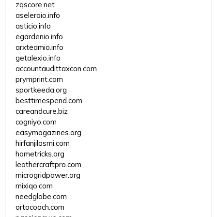
zqscore.net
aseleraio.info
asticio.info
egardenio.info
arxteamio.info
getalexio.info
accountaudittaxcon.com
prymprint.com
sportkeeda.org
besttimespend.com
careandcure.biz
cogniyo.com
easymagazines.org
hirfanjilasmi.com
hometricks.org
leathercraftpro.com
microgridpower.org
mixiqo.com
needglobe.com
ortocoach.com