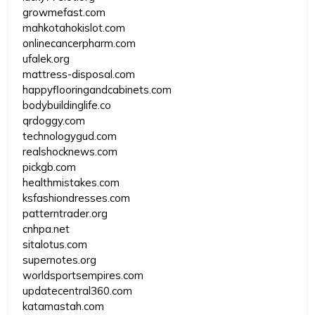
growmefast.com
mahkotahokislot.com
onlinecancerpharm.com
ufalek.org
mattress-disposal.com
happyflooringandcabinets.com
bodybuildinglife.co
qrdoggy.com
technologygud.com
realshocknews.com
pickgb.com
healthmistakes.com
ksfashiondresses.com
patterntrader.org
cnhpa.net
sitalotus.com
supernotes.org
worldsportsempires.com
updatecentral360.com
katamastah.com