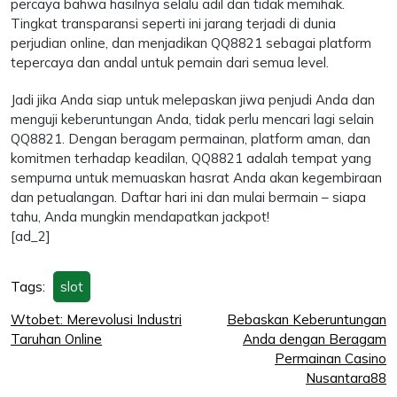
percaya bahwa hasilnya selalu adil dan tidak memihak.
Tingkat transparansi seperti ini jarang terjadi di dunia
perjudian online, dan menjadikan QQ8821 sebagai platform
tepercaya dan andal untuk pemain dari semua level.
Jadi jika Anda siap untuk melepaskan jiwa penjudi Anda dan
menguji keberuntungan Anda, tidak perlu mencari lagi selain
QQ8821. Dengan beragam permainan, platform aman, dan
komitmen terhadap keadilan, QQ8821 adalah tempat yang
sempurna untuk memuaskan hasrat Anda akan kegembiraan
dan petualangan. Daftar hari ini dan mulai bermain – siapa
tahu, Anda mungkin mendapatkan jackpot!
[ad_2]
Tags:
slot
Post
Wtobet: Merevolusi Industri
Bebaskan Keberuntungan
Taruhan Online
Anda dengan Beragam
navigation
Permainan Casino
Nusantara88