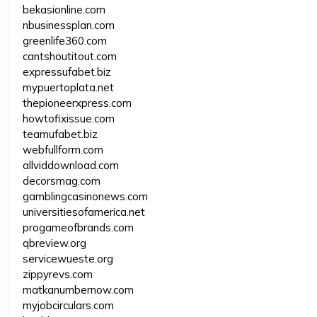
bekasionline.com
nbusinessplan.com
greenlife360.com
cantshoutitout.com
expressufabet.biz
mypuertoplata.net
thepioneerxpress.com
howtofixissue.com
teamufabet.biz
webfullform.com
allviddownload.com
decorsmag.com
gamblingcasinonews.com
universitiesofamerica.net
progameofbrands.com
qbreview.org
servicewueste.org
zippyrevs.com
matkanumbernow.com
myjobcirculars.com