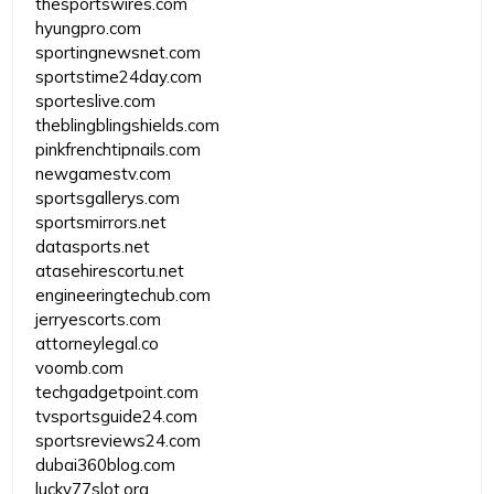
thesportswires.com
hyungpro.com
sportingnewsnet.com
sportstime24day.com
sporteslive.com
theblingblingshields.com
pinkfrenchtipnails.com
newgamestv.com
sportsgallerys.com
sportsmirrors.net
datasports.net
atasehirescortu.net
engineeringtechub.com
jerryescorts.com
attorneylegal.co
voomb.com
techgadgetpoint.com
tvsportsguide24.com
sportsreviews24.com
dubai360blog.com
lucky77slot.org