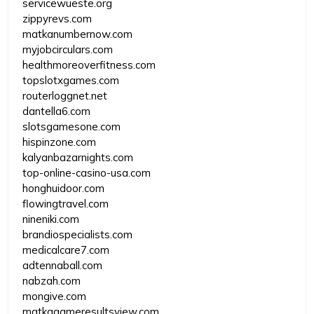
servicewueste.org
zippyrevs.com
matkanumbernow.com
myjobcirculars.com
healthmoreoverfitness.com
topslotxgames.com
routerloggnet.net
dantella6.com
slotsgamesone.com
hispinzone.com
kalyanbazarnights.com
top-online-casino-usa.com
honghuidoor.com
flowingtravel.com
nineniki.com
brandiospecialists.com
medicalcare7.com
adtennaball.com
nabzah.com
mongive.com
matkagameresultsview.com