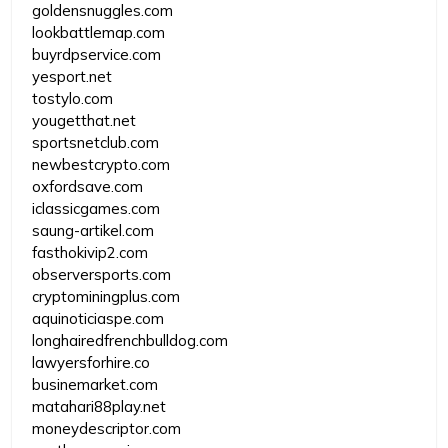
goldensnuggles.com
lookbattlemap.com
buyrdpservice.com
yesport.net
tostylo.com
yougetthat.net
sportsnetclub.com
newbestcrypto.com
oxfordsave.com
iclassicgames.com
saung-artikel.com
fasthokivip2.com
observersports.com
cryptominingplus.com
aquinoticiaspe.com
longhairedfrenchbulldog.com
lawyersforhire.co
businemarket.com
matahari88play.net
moneydescriptor.com