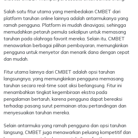
Salah satu fitur utama yang membedakan CMBET dari
platform taruhan online lainnya adalah antarmukanya yang
ramah pengguna. Platform ini mudah dinavigasi, sehingga
memudahkan petaruh pemula sekalipun untuk memasang
taruhan pada olahraga favorit mereka. Selain itu, CMBET
menawarkan berbagai pilihan pembayaran, memungkinkan
pengguna untuk menyetor dan menarik dana dengan cepat
dan mudah.
Fitur utama lainnya dari CMBET adalah opsi taruhan
langsungnya, yang memungkinkan pengguna memasang
taruhan secara real-time saat aksi berlangsung. Fitur ini
menambahkan tingkat kegembiraan ekstra pada
pengalaman bertaruh, karena pengguna dapat bereaksi
terhadap pasang surut permainan atau pertandingan dan
menyesuaikan taruhan mereka.
Selain antarmuka yang ramah pengguna dan opsi taruhan
langsung, CMBET juga menawarkan peluang kompetitif dan