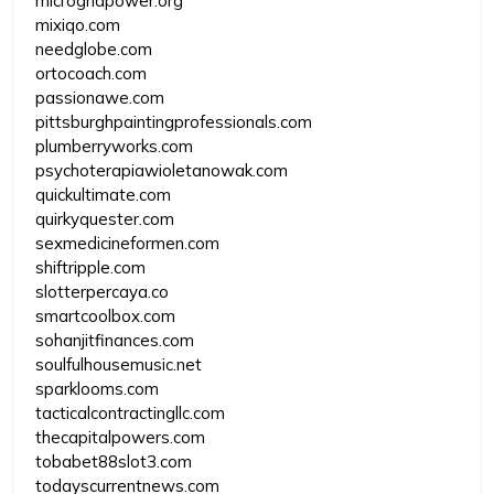
microgridpower.org
mixiqo.com
needglobe.com
ortocoach.com
passionawe.com
pittsburghpaintingprofessionals.com
plumberryworks.com
psychoterapiawioletanowak.com
quickultimate.com
quirkyquester.com
sexmedicineformen.com
shiftripple.com
slotterpercaya.co
smartcoolbox.com
sohanjitfinances.com
soulfulhousemusic.net
sparklooms.com
tacticalcontractingllc.com
thecapitalpowers.com
tobabet88slot3.com
todayscurrentnews.com