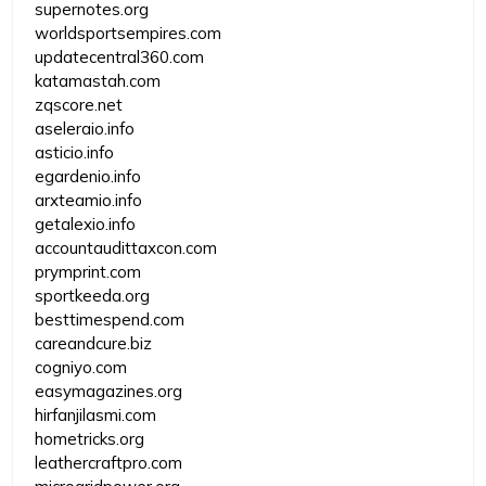
supernotes.org
worldsportsempires.com
updatecentral360.com
katamastah.com
zqscore.net
aseleraio.info
asticio.info
egardenio.info
arxteamio.info
getalexio.info
accountaudittaxcon.com
prymprint.com
sportkeeda.org
besttimespend.com
careandcure.biz
cogniyo.com
easymagazines.org
hirfanjilasmi.com
hometricks.org
leathercraftpro.com