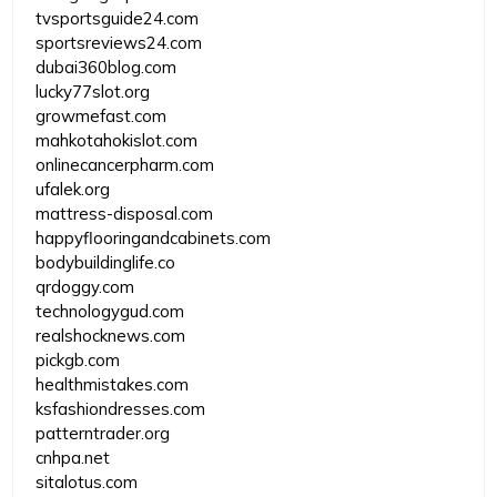
tvsportsguide24.com
sportsreviews24.com
dubai360blog.com
lucky77slot.org
growmefast.com
mahkotahokislot.com
onlinecancerpharm.com
ufalek.org
mattress-disposal.com
happyflooringandcabinets.com
bodybuildinglife.co
qrdoggy.com
technologygud.com
realshocknews.com
pickgb.com
healthmistakes.com
ksfashiondresses.com
patterntrader.org
cnhpa.net
sitalotus.com