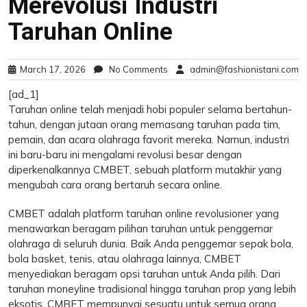
Merevolusi Industri
Taruhan Online
March 17, 2026
No Comments
admin@fashionistani.com
[ad_1]
Taruhan online telah menjadi hobi populer selama bertahun-
tahun, dengan jutaan orang memasang taruhan pada tim,
pemain, dan acara olahraga favorit mereka. Namun, industri
ini baru-baru ini mengalami revolusi besar dengan
diperkenalkannya CMBET, sebuah platform mutakhir yang
mengubah cara orang bertaruh secara online.
CMBET adalah platform taruhan online revolusioner yang
menawarkan beragam pilihan taruhan untuk penggemar
olahraga di seluruh dunia. Baik Anda penggemar sepak bola,
bola basket, tenis, atau olahraga lainnya, CMBET
menyediakan beragam opsi taruhan untuk Anda pilih. Dari
taruhan moneyline tradisional hingga taruhan prop yang lebih
eksotis, CMBET mempunyai sesuatu untuk semua orang.