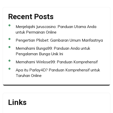
Recent Posts
Menjelajahi Juruscasino: Panduan Utama Anda
untuk Permainan Online
Pengertian Plisbet: Gambaran Umum Manfaatnya
Memahami Bunga99: Panduan Anda untuk
Pengalaman Bunga Unik Ini
Memahami Winlose99: Panduan Komprehensif
Apa itu Parlay4D? Panduan Komprehensif untuk
Taruhan Online
Links