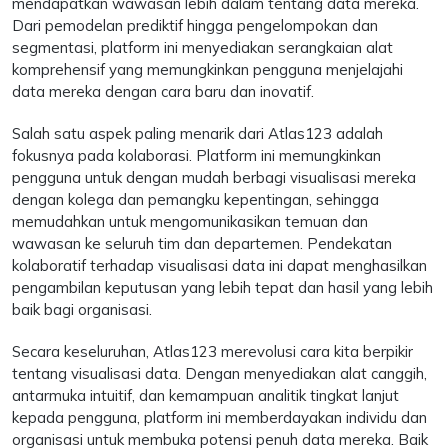
mendapatkan wawasan lebih dalam tentang data mereka.
Dari pemodelan prediktif hingga pengelompokan dan
segmentasi, platform ini menyediakan serangkaian alat
komprehensif yang memungkinkan pengguna menjelajahi
data mereka dengan cara baru dan inovatif.
Salah satu aspek paling menarik dari Atlas123 adalah
fokusnya pada kolaborasi. Platform ini memungkinkan
pengguna untuk dengan mudah berbagi visualisasi mereka
dengan kolega dan pemangku kepentingan, sehingga
memudahkan untuk mengomunikasikan temuan dan
wawasan ke seluruh tim dan departemen. Pendekatan
kolaboratif terhadap visualisasi data ini dapat menghasilkan
pengambilan keputusan yang lebih tepat dan hasil yang lebih
baik bagi organisasi.
Secara keseluruhan, Atlas123 merevolusi cara kita berpikir
tentang visualisasi data. Dengan menyediakan alat canggih,
antarmuka intuitif, dan kemampuan analitik tingkat lanjut
kepada pengguna, platform ini memberdayakan individu dan
organisasi untuk membuka potensi penuh data mereka. Baik