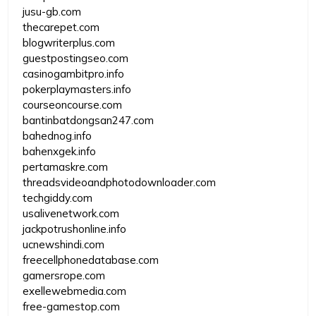
jusu-gb.com
thecarepet.com
blogwriterplus.com
guestpostingseo.com
casinogambitpro.info
pokerplaymasters.info
courseoncourse.com
bantinbatdongsan247.com
bahednog.info
bahenxgek.info
pertamaskre.com
threadsvideoandphotodownloader.com
techgiddy.com
usalivenetwork.com
jackpotrushonline.info
ucnewshindi.com
freecellphonedatabase.com
gamersrope.com
exellewebmedia.com
free-gamestop.com