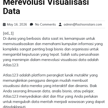
Merevolusi Visualisasi
Data
May 16, 2026
No Comments
admin@fashionistani.com
[ad_1]
Di dunia yang berbasis data saat ini, kemampuan untuk
memvisualisasikan dan memahami kumpulan informasi yang
kompleks sangat penting bagi bisnis dan organisasi untuk
mengambil keputusan yang tepat. Salah satu perusahaan
yang memimpin dalam merevolusi visualisasi data adalah
Atlas123.
Atlas123 adalah platform perangkat lunak mutakhir yang
memungkinkan pengguna dengan mudah membuat
visualisasi data mereka yang interaktif dan dinamis. Baik
Anda seorang ilmuwan data, analis bisnis, atau pelajar,
Atlas123 menyediakan alat dan fitur yang Anda perlukan
untuk mengubah data mentah menjadi wawasan yang dapat
ditindaklanjuti.