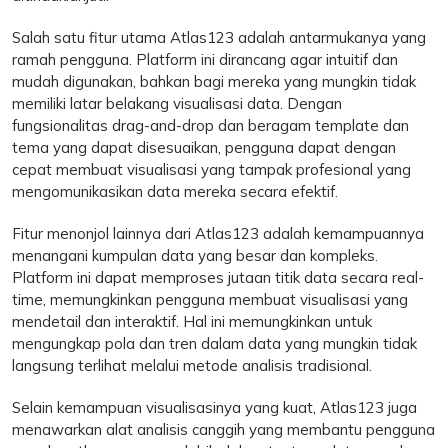
Salah satu fitur utama Atlas123 adalah antarmukanya yang
ramah pengguna. Platform ini dirancang agar intuitif dan
mudah digunakan, bahkan bagi mereka yang mungkin tidak
memiliki latar belakang visualisasi data. Dengan
fungsionalitas drag-and-drop dan beragam template dan
tema yang dapat disesuaikan, pengguna dapat dengan
cepat membuat visualisasi yang tampak profesional yang
mengomunikasikan data mereka secara efektif.
Fitur menonjol lainnya dari Atlas123 adalah kemampuannya
menangani kumpulan data yang besar dan kompleks.
Platform ini dapat memproses jutaan titik data secara real-
time, memungkinkan pengguna membuat visualisasi yang
mendetail dan interaktif. Hal ini memungkinkan untuk
mengungkap pola dan tren dalam data yang mungkin tidak
langsung terlihat melalui metode analisis tradisional.
Selain kemampuan visualisasinya yang kuat, Atlas123 juga
menawarkan alat analisis canggih yang membantu pengguna