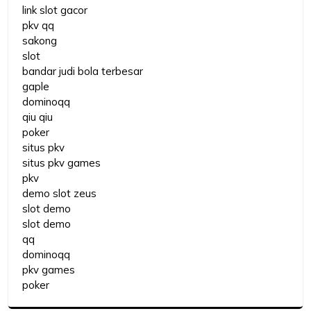
link slot gacor
pkv qq
sakong
slot
bandar judi bola terbesar
gaple
dominoqq
qiu qiu
poker
situs pkv
situs pkv games
pkv
demo slot zeus
slot demo
slot demo
qq
dominoqq
pkv games
poker