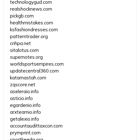
technologygud.com
realshocknews.com
pickgb.com
healthmistakes.com
ksfashiondresses.com
patterntrader.org
cnhpa.net
sitalotus.com
supernotes.org
worldsportsempires.com
updatecentral360.com
katamastah.com
zqscore.net
aseleraio.info
asticio.info
egardenio.info
arxteamio.info
getalexio.info
accountaudittaxcon.com
prymprint.com
sportkeeda.org