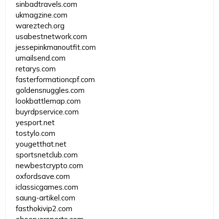
sinbadtravels.com
ukmagzine.com
wareztech.org
usabestnetwork.com
jessepinkmanoutfit.com
umailsend.com
retarys.com
fasterformationcpf.com
goldensnuggles.com
lookbattlemap.com
buyrdpservice.com
yesport.net
tostylo.com
yougetthat.net
sportsnetclub.com
newbestcrypto.com
oxfordsave.com
iclassicgames.com
saung-artikel.com
fasthokivip2.com