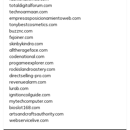
totaldigitalforum.com
technoarmaan.com
empresasposicionamientoweb.com
tonybestcosmetics.com
buzznc.com
fxjoiner.com
skinbykindra.com
alltherageface.com
codenational.com
progameexplorer.com
rockislandroastery.com
directselling-pro.com
revenuealarm.com
lurab.com
ignitioncoilguide.com
mytechcomputer.com
bioslot168.com
artsandcraftsauthority.com
webservicelive.com