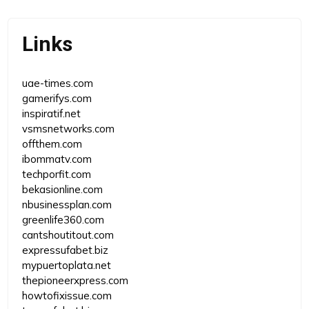
Links
uae-times.com
gamerifys.com
inspiratif.net
vsmsnetworks.com
offthem.com
ibommatv.com
techporfit.com
bekasionline.com
nbusinessplan.com
greenlife360.com
cantshoutitout.com
expressufabet.biz
mypuertoplata.net
thepioneerxpress.com
howtofixissue.com