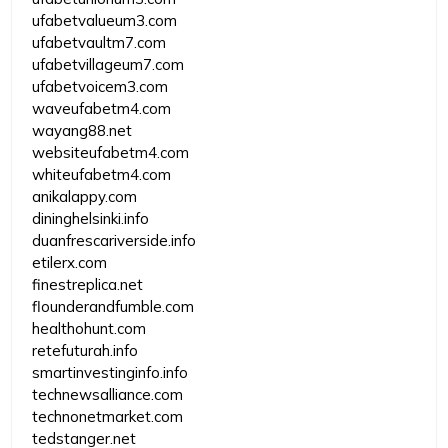
ufabetvalueum3.com
ufabetvaultm7.com
ufabetvillageum7.com
ufabetvoicem3.com
waveufabetm4.com
wayang88.net
websiteufabetm4.com
whiteufabetm4.com
anikalappy.com
dininghelsinki.info
duanfrescariverside.info
etilerx.com
finestreplica.net
flounderandfumble.com
healthohunt.com
retefuturah.info
smartinvestinginfo.info
technewsalliance.com
technonetmarket.com
tedstanger.net