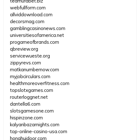
teamufabet.biz
webfullform.com
allviddownload.com
decorsmag.com
gamblingcasinonews.com
universitiesofamerica.net
progameofbrands.com
qbreview.org
servicewueste.org
zippyrevs.com
matkanumbernow.com
myjobcirculars.com
healthmoreoverfitness.com
topslotxgames.com
routerloggnet.net
dantella6.com
slotsgamesone.com
hispinzone.com
kalyanbazarnights.com
top-online-casino-usa.com
honghuidoor.com