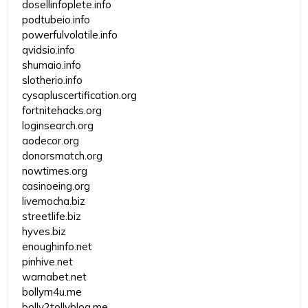
dosellinfoplete.info
podtubeio.info
powerfulvolatile.info
qvidsio.info
shumaio.info
slotherio.info
cysapluscertification.org
fortnitehacks.org
loginsearch.org
aodecor.org
donorsmatch.org
nowtimes.org
casinoeing.org
livemocha.biz
streetlife.biz
hyves.biz
enoughinfo.net
pinhive.net
warnabet.net
bollym4u.me
bolly2tollyblog.me