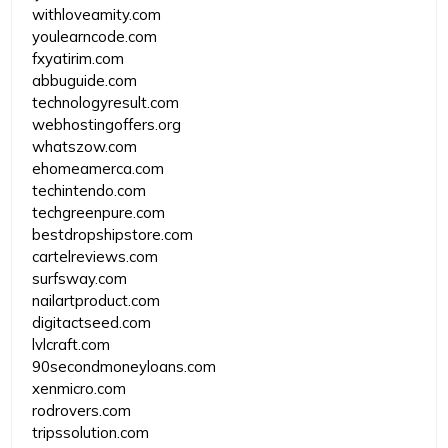
withloveamity.com
youlearncode.com
fxyatirim.com
abbuguide.com
technologyresult.com
webhostingoffers.org
whatszow.com
ehomeamerca.com
techintendo.com
techgreenpure.com
bestdropshipstore.com
cartelreviews.com
surfsway.com
nailartproduct.com
digitactseed.com
lvlcraft.com
90secondmoneyloans.com
xenmicro.com
rodrovers.com
tripssolution.com