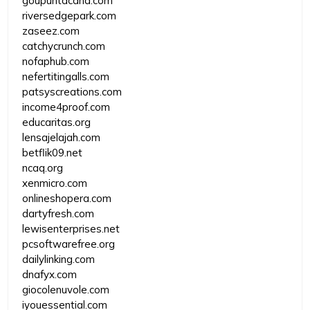
goupuntacana.com
riversedgepark.com
zaseez.com
catchycrunch.com
nofaphub.com
nefertitingalls.com
patsyscreations.com
income4proof.com
educaritas.org
lensajelajah.com
betflik09.net
ncaq.org
xenmicro.com
onlineshopera.com
dartyfresh.com
lewisenterprises.net
pcsoftwarefree.org
dailylinking.com
dnafyx.com
giocolenuvole.com
iyouessential.com